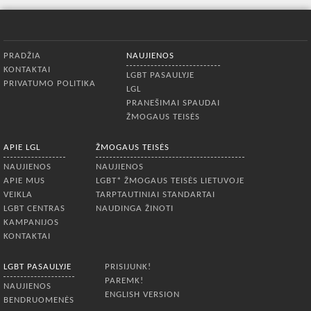
Apatinis meniu
PRADŽIA
NAUJIENOS
KONTAKTAI
LGBT PASAULYJE
PRIVATUMO POLITIKA
LGL
PRANEŠIMAI SPAUDAI
ŽMOGAUS TEISĖS
APIE LGL
ŽMOGAUS TEISĖS
NAUJIENOS
NAUJIENOS
APIE MUS
LGBT* ŽMOGAUS TEISĖS LIETUVOJE
VEIKLA
TARPTAUTINIAI STANDARTAI
LGBT CENTRAS
NAUDINGA ŽINOTI
KAMPANIJOS
KONTAKTAI
LGBT PASAULYJE
PRISIJUNK!
PAREMK!
NAUJIENOS
ENGLISH VERSION
BENDRUOMENĖS