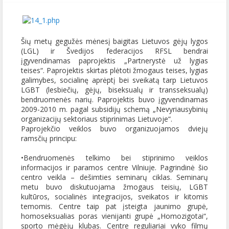
Šių metų gegužės mėnesį baigitas Lietuvos gėjų lygos
(LGL) ir Švedijos federacijos RFSL bendrai
įgyvendinamas paprojektis „Partnerystė už lygias
teises“. Paprojektis skirtas plėtoti žmogaus teises, lygias
galimybes, socialinę aprėptį bei sveikatą tarp Lietuvos
LGBT (lesbiečių, gėjų, biseksualų ir transseksualų)
bendruomenės narių. Paprojektis buvo įgyvendinamas
2009-2010 m. pagal subsidijų schemą „Nevyriausybinių
organizacijų sektoriaus stiprinimas Lietuvoje“.
Paprojekčio veiklos buvo organizuojamos dviejų
ramsčių principu:
•Bendruomenės telkimo bei stiprinimo veiklos
informacijos ir paramos centre Vilniuje. Pagrindinė šio
centro veikla – dešimties seminarų ciklas. Seminarų
metu buvo diskutuojama žmogaus teisių, LGBT
kultūros, socialinės integracijos, sveikatos ir kitomis
temomis. Centre taip pat įsteigta jaunimo grupė,
homoseksualias poras vienijanti grupė „Homozigotai“,
sporto mėgėjų klubas. Centre reguliariai vyko filmų