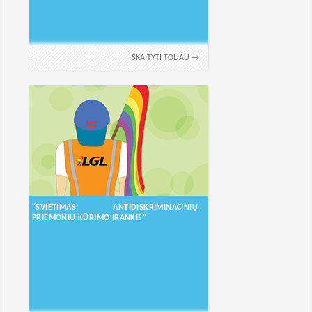
SKAITYTI TOLIAU →
"ŠVIETIMAS: ANTIDISKRIMINACINIŲ
PRIEMONIŲ KŪRIMO ĮRANKIS"