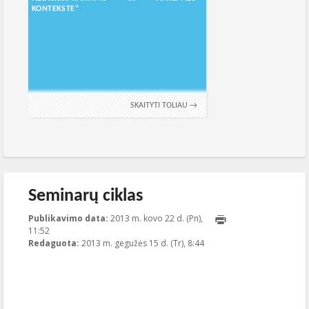
KONTEKSTE“
SKAITYTI TOLIAU →
Seminarų ciklas
Publikavimo data:
2013 m. kovo 22 d. (Pn),
11:52
2013-05-15T08:44:32+00:00
Redaguota:
2013 m. gegužės 15 d. (Tr), 8:44
Publikavo
:
Tomas Vytautas
Raskevičius
, LGL