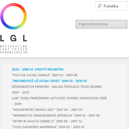
LGL
Paieška
Nacionalinė LGBT teisių organizacija
Pagrindinis meniu
Skilties meniu
2010 – 2000 M. VYKDYTI PROJEKTAI:
"EVS FOR SOCIAL CHANGE" 2009 03 - 2009 08
"PARTNERYSTĖ UŽ LYGIAS TEISES" 2009 05 - 2010 05
DŽOKJAKARTOS PRINCIPAI - NAUJAS ŽMOGAUS TEISIŲ ĮRANKIS
2009 – 2010
LGBT TEISIŲ PRIPAŽINIMO LIETUVOJE TEISINĖS STRATEGIJOS 2008
– 2009
"VAIVORYKŠTĖS DIENOS 2007" 2007 04 – 2007 05
"NEPAKANTOS ŽINIASKLAIDOJE APŽVALGA" 2006 02 - 2007 06
"ATVIRI IR SAUGŪS DARBE.LT" 2005 06 – 2007 12
"LYGIŲ GALIMYBIŲ KAMPANIJA" 2004 03 – 2005 03