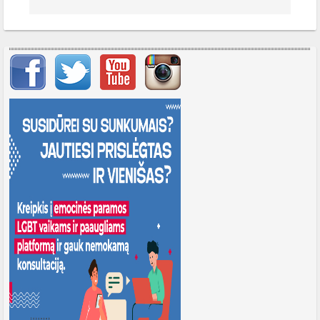
Svarbių įrašų meniu