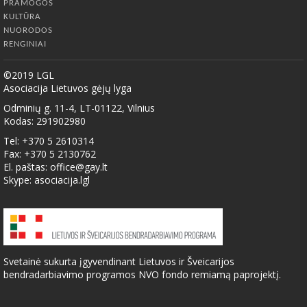
PRAMOGOS
KULTŪRA
NUORODOS
RENGINIAI
©2019 LGL
Asociacija Lietuvos gėjų lyga
Odminių g. 11-4, LT-01122, Vilnius
Kodas: 291902980
Tel: +370 5 2610314
Fax: +370 5 2130762
El. paštas:
office@gay.lt
Skype: asociacija.lgl
Svetainė sukurta įgyvendinant Lietuvos ir Šveicarijos
bendradarbiavimo programos NVO fondo remiamą paprojektį.