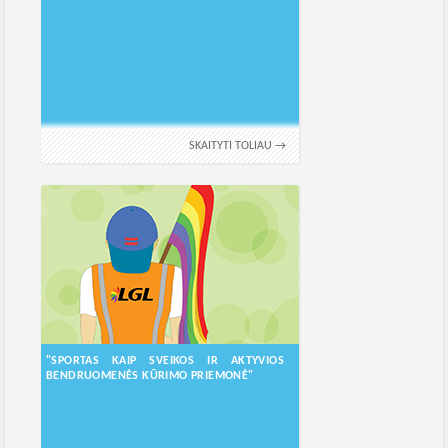
SKAITYTI TOLIAU →
"SPORTAS KAIP SVEIKOS IR AKTYVIOS
BENDRUOMENĖS KŪRIMO PRIEMONĖ"