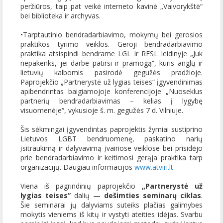
peržiūros, taip pat veikė interneto kavinė „Vaivorykštė“
bei biblioteka ir archyvas.
•Tarptautinio bendradarbiavimo, mokymų bei gerosios
praktikos tyrimo veiklos. Geroji bendradarbiavimo
praktika atsispindi bendrame LGL ir RFSL leidinyje „Juk
nepakenks, jei darbe patirsi ir pramogą“, kuris anglų ir
lietuvių kalbomis pasirodė gegužės pradžioje.
Paprojekčio „Partnerystė už lygias teises“ įgyvendinimas
apibendrintas baigiamojoje konferencijoje „Nuoseklus
partnerių bendradarbiavimas – kelias į lygybę
visuomenėje“, vykusioje š. m. gegužės 7 d. Vilniuje.
Šis sėkmingai įgyvendintas paprojektis žymiai sustiprino
Lietuvos LGBT bendruomenę, paskatino narių
įsitraukimą ir dalyvavimą įvairiose veiklose bei prisidėjo
prie bendradarbiavimo ir keitimosi gerąja praktika tarp
organizacijų. Daugiau informacijos
www.atviri.lt
Viena iš pagrindinių paprojekčio
„Partnerystė už
lygias teises”
dalių —
dešimties seminarų ciklas
.
Šie seminarai jų dalyviams suteiks plačias galimybes
mokytis vieniems iš kitų ir vystyti ateities idėjas. Svarbu