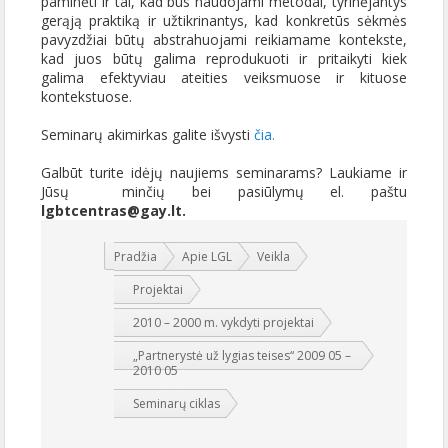
paminėti ir tai, kad bus naudojami metodai, tyrinėjantys
gerąją praktiką ir užtikrinantys, kad konkretūs sėkmės
pavyzdžiai būtų abstrahuojami reikiamame kontekste,
kad juos būtų galima reprodukuoti ir pritaikyti kiek
galima efektyviau ateities veiksmuose ir kituose
kontekstuose.
Seminarų akimirkas galite išvysti
čia.
Galbūt turite idėjų naujiems seminarams? Laukiame ir
Jūsų minčių bei pasiūlymų el. paštu
lgbtcentras@gay.lt.
Jūs esate čia:
Pradžia
Apie LGL
Veikla
Projektai
2010 – 2000 m. vykdyti projektai
„Partnerystė už lygias teises“ 2009 05 –
2010 05
Seminarų ciklas