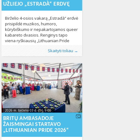
UŽLIEJO „ESTRADÀ“ ERDVĘ
Birželio 4-osios vakarą „Estradà“ erdvė
prisipildė muzikos, humoro,
kūrybiškumo ir nepakartojamos queer
kabareto dvasios. Renginys tapo
viena ryškiausių „Lithuanian Pride
2026“ programos dalių, subūrusia
Publikavo
Kategorijos:
:
Aliona
Fotogalerija
, LGL
,
Naujienos
248
Skaityti toliau →
bendruomenės narius, sąjungininkus
ir visus, norinčius kartu švęsti įvairovę
bei queer kultūrą. Vakaro metu
žiūrovai mėgavosi išskirtiniu LaDiva
Live (Belgija) pasirodymu, kuris kūrė
jaukią, įtraukią ir laisvą atmosferą.
Queer kabaretas tapo
2026 m. birželio 03 d. (Tr), 9:00
2026-06-
03T09:46:52+00:00
BRITŲ AMBASADOJE
ŽAISMINGAI STARTAVO
„LITHUANIAN PRIDE 2026“