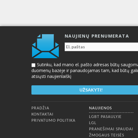
NAUJIENŲ PRENUMERATA
Sutinku, kad mano el. pašto adresas būtų saugom
duomenų bazėje ir panaudojamas tam, kad būtų gal
atsiųsti naujienlaiškį
Apatinis meniu
PRADŽIA
NAUJIENOS
KONTAKTAI
LGBT PASAULYJE
PRIVATUMO POLITIKA
LGL
PRANEŠIMAI SPAUDAI
ŽMOGAUS TEISĖS