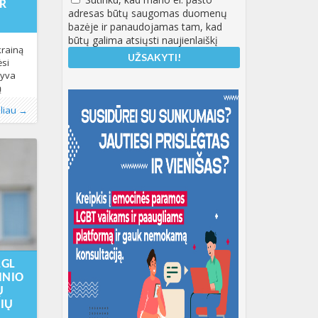
IR
adresas būtų saugomas duomenų
bazėje ir panaudojamas tam, kad
būtų galima atsiųsti naujienlaiškį
krainą
ėsi
gyva
ą
nos
,
oliau →
 Olena
AV, kur
ojasi
io karo
ko visą
10-
:33:39+00:00
LGL
INIO
Ų
IŲ