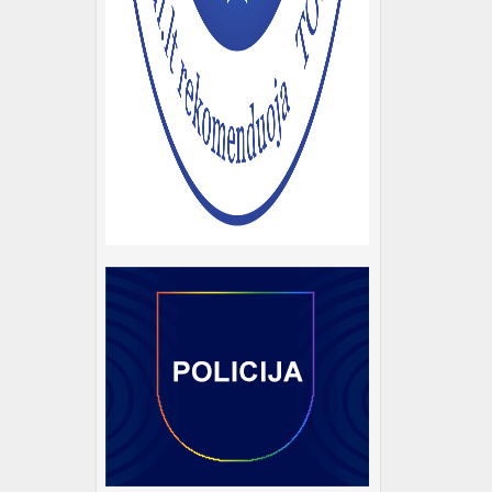
ybę ir
,
ikrinti
 nėra