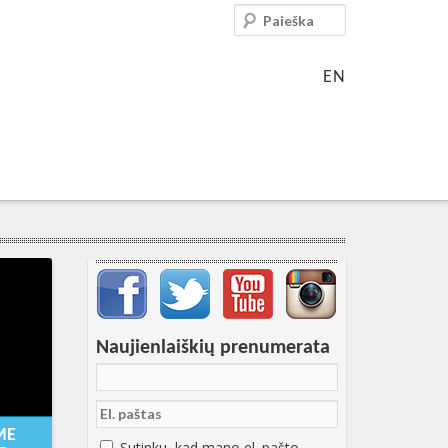
Paieška
EN
Svarbių įrašų meniu
Naujienlaiškių prenumerata
-06-
6:30:37+00:00
ME
Sutinku, kad mano el. pašto