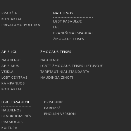
Apatinis meniu
PRADŽIA
NAUJIENOS
KONTAKTAI
LGBT PASAULYJE
PRIVATUMO POLITIKA
LGL
PRANEŠIMAI SPAUDAI
ŽMOGAUS TEISĖS
APIE LGL
ŽMOGAUS TEISĖS
NAUJIENOS
NAUJIENOS
APIE MUS
LGBT* ŽMOGAUS TEISĖS LIETUVOJE
VEIKLA
TARPTAUTINIAI STANDARTAI
LGBT CENTRAS
NAUDINGA ŽINOTI
KAMPANIJOS
KONTAKTAI
LGBT PASAULYJE
PRISIJUNK!
PAREMK!
NAUJIENOS
ENGLISH VERSION
BENDRUOMENĖS
PRAMOGOS
KULTŪRA