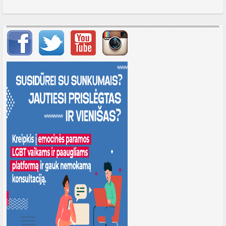
Svarbių įrašų meniu