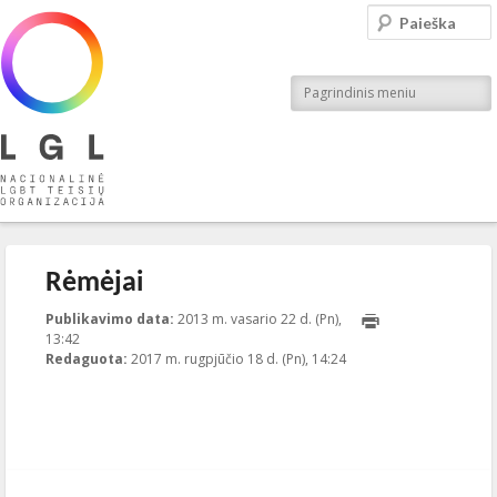
LGL
Paieška
Nacionalinė LGBT teisių organizacija
Pagrindinis meniu
Rėmėjai
Publikavimo data:
2013 m. vasario 22 d. (Pn),
13:42
2017-08-18T14:24:31+00:00
Redaguota:
2017 m. rugpjūčio 18 d. (Pn), 14:24
Publikavo
:
LGL
, LGL