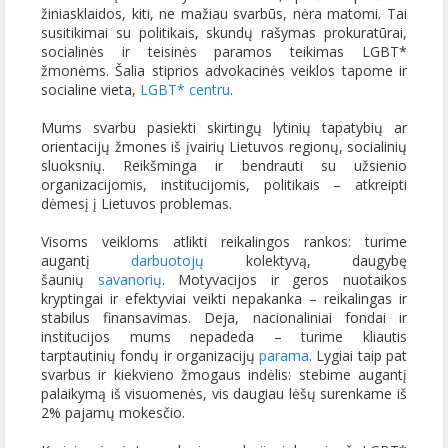
žiniasklaidos, kiti, ne mažiau svarbūs, nėra matomi. Tai
susitikimai su politikais, skundų rašymas prokuratūrai,
socialinės ir teisinės paramos teikimas LGBT*
žmonėms. Šalia stiprios advokacinės veiklos tapome ir
socialine vieta,
LGBT* centru
.
Mums svarbu pasiekti skirtingų lytinių tapatybių ar
orientacijų žmones iš įvairių Lietuvos regionų, socialinių
sluoksnių. Reikšminga ir bendrauti su užsienio
organizacijomis, institucijomis, politikais – atkreipti
dėmesį į Lietuvos problemas.
Visoms veikloms atlikti reikalingos rankos: turime
augantį
darbuotojų
kolektyvą, daugybę
šaunių
savanorių
. Motyvacijos ir geros nuotaikos
kryptingai ir efektyviai veikti nepakanka – reikalingas ir
stabilus finansavimas. Deja, nacionaliniai fondai ir
institucijos mums nepadeda – turime kliautis
tarptautinių fondų ir organizacijų
parama
. Lygiai taip pat
svarbus ir kiekvieno žmogaus indėlis: stebime augantį
palaikymą iš visuomenės, vis daugiau lėšų surenkame iš
2% pajamų mokesčio.