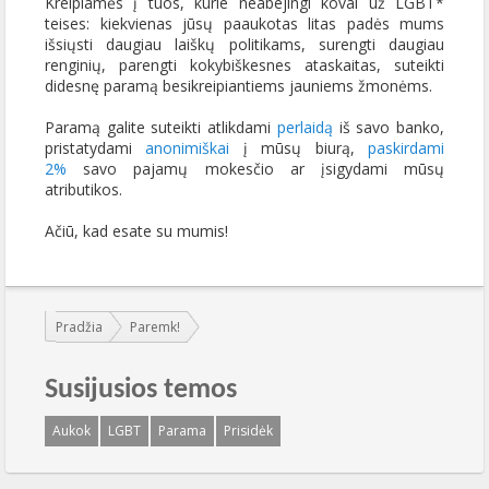
Kreipiamės į tuos, kurie neabejingi kovai už LGBT*
teises: kiekvienas jūsų paaukotas litas padės mums
išsiųsti daugiau laiškų politikams, surengti daugiau
renginių, parengti kokybiškesnes ataskaitas, suteikti
didesnę paramą besikreipiantiems jauniems žmonėms.
Paramą galite suteikti atlikdami
perlaidą
iš savo banko,
pristatydami
anonimiškai
į mūsų biurą,
paskirdami
2%
savo pajamų mokesčio ar įsigydami mūsų
atributikos.
Ačiū, kad esate su mumis!
Jūs esate čia:
Pradžia
Paremk!
Susijusios temos
Aukok
LGBT
Parama
Prisidėk