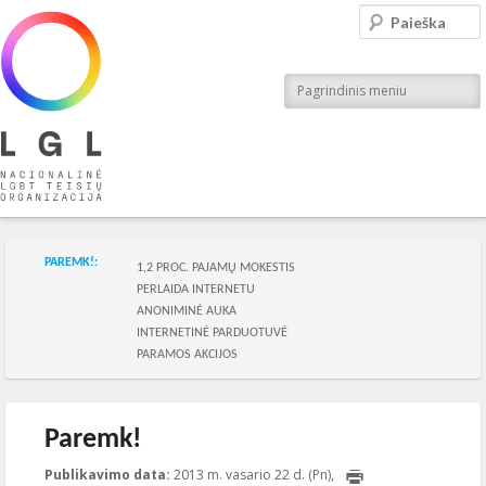
LGL
Paieška
Nacionalinė LGBT teisių organizacija
Pagrindinis meniu
Skilties meniu
PAREMK!:
1,2 PROC. PAJAMŲ MOKESTIS
PERLAIDA INTERNETU
ANONIMINĖ AUKA
INTERNETINĖ PARDUOTUVĖ
PARAMOS AKCIJOS
Paremk!
Publikavimo data:
2013 m. vasario 22 d. (Pn),