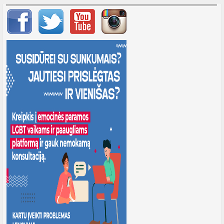
Svarbių įrašų meniu