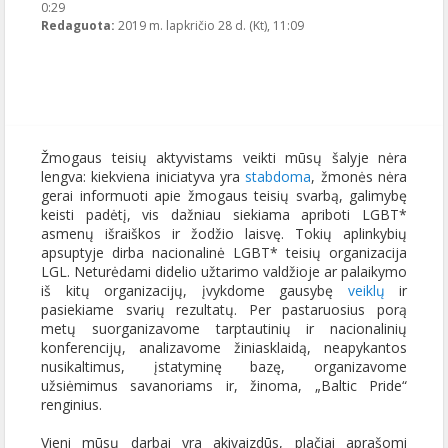
0:29
2019-11-28T11:09:21+00:00
Redaguota:
2019 m. lapkričio 28 d. (Kt), 11:09
Publikavo
:
LGL
, LGL
Žmogaus teisių aktyvistams veikti mūsų šalyje nėra
lengva: kiekviena iniciatyva yra
stabdoma
, žmonės nėra
gerai informuoti apie žmogaus teisių svarbą, galimybę
keisti padėtį, vis dažniau siekiama apriboti LGBT*
asmenų išraiškos ir žodžio laisvę. Tokių aplinkybių
apsuptyje dirba nacionalinė LGBT* teisių organizacija
LGL. Neturėdami didelio užtarimo valdžioje ar palaikymo
iš kitų organizacijų, įvykdome gausybę
veiklų
ir
pasiekiame svarių rezultatų. Per pastaruosius porą
metų suorganizavome tarptautinių ir nacionalinių
konferencijų, analizavome žiniasklaidą, neapykantos
nusikaltimus, įstatyminę bazę, organizavome
užsiėmimus savanoriams ir, žinoma, „Baltic Pride“
renginius.
Vieni mūsų darbai yra akivaizdūs, plačiai aprašomi