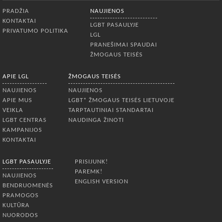
Apatinis meniu
PRADŽIA
NAUJIENOS
KONTAKTAI
LGBT PASAULYJE
PRIVATUMO POLITIKA
LGL
PRANEŠIMAI SPAUDAI
ŽMOGAUS TEISĖS
APIE LGL
ŽMOGAUS TEISĖS
NAUJIENOS
NAUJIENOS
APIE MUS
LGBT* ŽMOGAUS TEISĖS LIETUVOJE
VEIKLA
TARPTAUTINIAI STANDARTAI
LGBT CENTRAS
NAUDINGA ŽINOTI
KAMPANIJOS
KONTAKTAI
LGBT PASAULYJE
PRISIJUNK!
PAREMK!
NAUJIENOS
ENGLISH VERSION
BENDRUOMENĖS
PRAMOGOS
KULTŪRA
NUORODOS