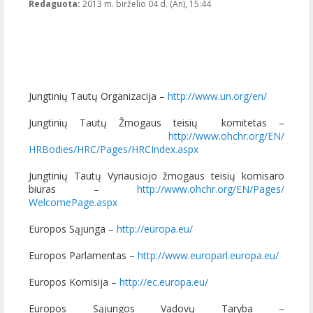
Redaguota:
2013 m. birželio 04 d. (An), 15:44
Publikavo
:
LGL
, LGL
Jungtinių Tautų Organizacija –
http://www.un.org/en/
Jungtinių Tautų Žmogaus teisių komitetas –
http://www.ohchr.org/EN/
HRBodies/HRC/Pages/HRCIndex.
aspx
Jungtinių Tautų Vyriausiojo žmogaus teisių komisaro
biuras –
http://www.ohchr.org/EN/Pages/
WelcomePage.aspx
Europos Sąjunga –
http://europa.eu/
Europos Parlamentas –
http://www.europarl.europa.eu/
Europos Komisija –
http://ec.europa.eu/
Europos Sąjungos Vadovų Taryba –