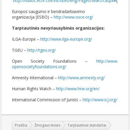
http://hudoc.echr.coe.int/
sites/eng/Pages/search.aspx#
{
Europos saugumo ir bendradarbiavimo
organizacija (ESBO) –
http://www.osce.org/
Tarptautinės nevyriausybinės organizacijos:
ILGA-Europe –
http://www.ilga-europe.org/
TGEU –
http://tgeu.org/
Open Society Foundations –
http://www.
opensocietyfoundations.org/
Amnesty International –
http://www.amnesty.org/
Human Rights Watch –
http://www.hrw.org/en/
International Commission of Jurists –
http://www.icj.org/
Jūs esate čia:
Pradžia
Žmogaus teisės
Tarptautiniai standartai