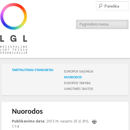
LGL
Paieška
Nacionalinė LGBT teisių organizacija
Pagrindinis meniu
Skilties meniu
TARPTAUTINIAI STANDARTAI:
EUROPOS SĄJUNGA
NUORODOS
EUROPOS TARYBA
JUNGTINĖS TAUTOS
Nuorodos
Publikavimo data:
2013 m. vasario 25 d. (Pr),
1:14
2013-06-04T15:44:25+00:00