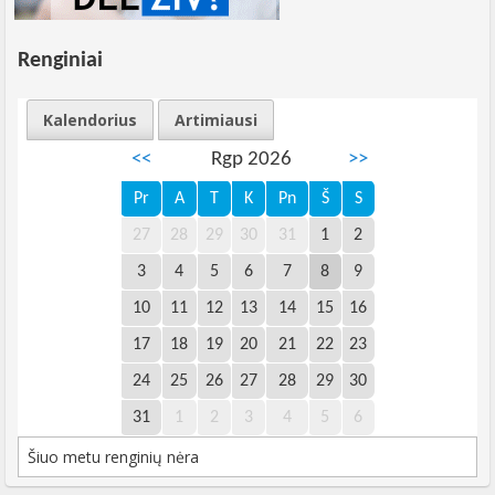
Renginiai
Kalendorius
Artimiausi
<<
Rgp 2026
>>
Pr
A
T
K
Pn
Š
S
27
28
29
30
31
1
2
3
4
5
6
7
8
9
10
11
12
13
14
15
16
17
18
19
20
21
22
23
24
25
26
27
28
29
30
31
1
2
3
4
5
6
Šiuo metu renginių nėra