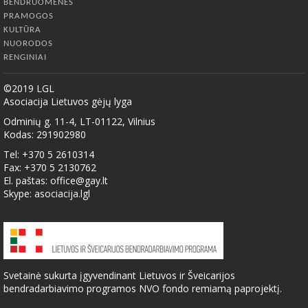
BENDRUOMENĖS
PRAMOGOS
KULTŪRA
NUORODOS
RENGINIAI
©2019 LGL
Asociacija Lietuvos gėjų lyga
Odminių g. 11-4, LT-01122, Vilnius
Kodas: 291902980
Tel: +370 5 2610314
Fax: +370 5 2130762
El. paštas:
office@gay.lt
Skype: asociacija.lgl
Svetainė sukurta įgyvendinant Lietuvos ir Šveicarijos
bendradarbiavimo programos NVO fondo remiamą paprojektį.