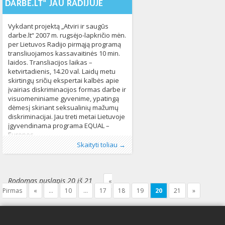
DARBE.LT“ JAU RADIJUJE
Vykdant projektą „Atviri ir saugūs
darbe.lt“ 2007 m. rugsėjo-lapkričio mėn.
per Lietuvos Radijo pirmąją programą
transliuojamos kassavaitinės 10 min.
laidos. Transliacijos laikas –
ketvirtadienis, 14.20 val. Laidų metu
skirtingų sričių ekspertai kalbės apie
įvairias diskriminacijos formas darbe ir
visuomeniniame gyvenime, ypatingą
dėmesį skiriant seksualinių mažumų
diskriminacijai. Jau treti metai Lietuvoje
įgyvendinama programa EQUAL –
Europos
Publikavo
Kategorijos:
Žymos:
Atviri ir saugūs darbe
:
LGL
LGL
, LGL
152
,
diskriminacija
,
Skaityti toliau →
EQUAL
,
Europos Sąjunga
,
laida
,
projektas
691
Rodomas puslapis 20 iš 21
«
Pirmas
«
...
10
...
17
18
19
20
21
»