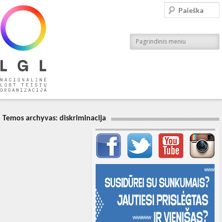
LGL
Paieška
Nacionalinė LGBT teisių organizacija
Pagrindinis meniu
Temos archyvas:
diskriminacija
Svarbių įrašų meniu