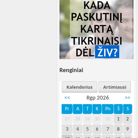
Renginiai
Kalendorius
Artimiausi
<<
Rgp 2026
>>
Pr
A
T
K
Pn
Š
S
27
28
29
30
31
1
2
3
4
5
6
7
8
9