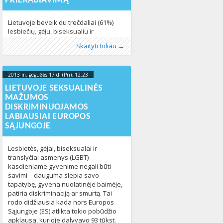
PRIEKABIAVIMĄ
Lietuvoje beveik du trečdaliai (61%)
lesbiečių, gėjų, biseksualių ir
transseksualių (LGBT) asmenų teigia
Publikavo
Kategorijos:
Žymos:
Apklausa
:
Aliona
LGBT pasaulyje
,
, LGL
diskriminacija
,
Lietuvoje
,
LGBT
,
,
Skaityti toliau →
patiriantys diskriminaciją ar
Naujienos
pagrindiniu teisiu agentura
,
Pasaulyje
446
502
priekabiavimą dėl savo seksualinės
orientacijos ar lytinės tapatybės, rodo
2013 m. gegužės 17 d. (Pn), 12:23
2013-06-
Europos Sąjungos (ES) Pagrindinių
teisių agentūros (FRA) 2013 m. gegužės
26T14:48:04+00:00
LIETUVOJE SEKSUALINĖS
17 d. paskelbti apklausos rezultatai.
MAŽUMOS
Tyrimo duomenimis, tai didžiausia
DISKRIMINUOJAMOS
diskriminaciją jaučiančių LGBT*
LABIAUSIAI EUROPOS
asmenų dalis tarp visų ES šalių ir
SĄJUNGOJE
Kroatijos. Diskriminaciją
Lesbietės, gėjai, biseksualai ir
translyčiai asmenys (LGBT)
kasdieniame gyvenime negali būti
savimi – dauguma slepia savo
tapatybę, gyvena nuolatinėje baimėje,
patiria diskriminaciją ar smurtą. Tai
rodo didžiausia kada nors Europos
Sąjungoje (ES) atlikta tokio pobūdžio
apklausa, kurioje dalyvavo 93 tūkst.