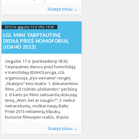
žmonių. Lietuvoje užfiksuota bene
Publikavo
Kategorijos:
Žymos:
Apklausa
:
Aliona
LGBT pasaulyje
,
, LGL
diskriminacija
,
Lietuvoje
,
pagrindiniu
,
Skaityti toliau →
stipriausias diskriminavimas ir
Naujienos
teisiu agentura
,
Pasaulyje
423
446
priekabiavimas, ypač švietimo
įstaigose. „Patiriu tiek daug
diskriminacijos,
2013 m. gegužės 13 d. (Pr), 14:56
2013-05-
27T15:29:37+00:00
LGL MINI TARPTAUTINĘ
DIENĄ PRIEŠ HOMOFOBIJĄ
(IDAHO 2013)
Gegužės 17 d. (penktadienį) 18:30,
Tarptautinės dienos prieš homofobiją
ir transfobiją (IDAHO) proga, LGL
organizuoja „trys-viename“ renginį
„Skalvijos“ kino teatre: 1. dokumentinio
filmo „Už rožinės užsklandos“ peržiūrą;
2. iš karto po filmo seksiančią diskusiją
temą „Atviri, bet ar saugūs?“; 3. niekur
netransliuotų, visiškai naujų Baltic
Pride 2013 reklaminįų klipukų,
kuriuose filmuojasi realūs, drąsūs
žmonės, palaikantys
Publikavo
Kategorijos:
Žymos:
diskriminacija
:
Aliona
LGL
,
Lietuvoje
, LGL
,
idaho
,
Naujienos
,
LGL
,
325
Skaityti toliau →
renginys
433