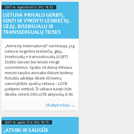
2007 m. lapkričio 05 d. (Pr), 18:33
2013-02-
04T22:55:27+00:00
LIETUVA PRIVALO GERBTI,
GINTI IR VYKDYTI LESBIEČIŲ,
GĖJŲ, BISEKSUALŲ IR
TRANSSEKSUALŲ TEISES
„Amnesty International“ nerimauja, jog
Lietuva negerbia lesbiečių, gėjų,
biseksualų ir transseksualų (LGBT)
žodžio laisvės bei teisės rengti
susirinkimus. Spalio 24 dieną Vilniaus
miesto taryba atsisakė išduoti leidimą
Rotušės aikštėje iškelti 30 metrų
vaivorykštės spalvų vėliavą – LGTB
judėjimo simbolį. Ši vėliava turėjo būti
iškelta, minint 200 LGTB aktyvistų iš 40
skirtingų šalių susirinkimą į Vilniaus
Publikavo
Kategorijos:
Žymos:
Amnesty International
:
LGL
LGL
, LGL
152
,
diskriminacija
,
Skaityti toliau →
draudimas
,
ILGA
,
įstatymas
,
LGBT
,
meras
,
vaivorykštės vėliava
,
Vilnius
,
žodžio
laisvė
1077
2007 m. spalio 15 d. (Pr), 18:19
2013-05-
13T22:52:29+00:00
„ATVIRI IR SAUGŪS