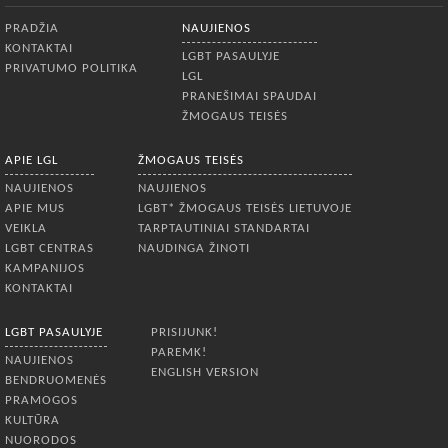
Apatinis meniu
PRADŽIA
NAUJIENOS
KONTAKTAI
LGBT PASAULYJE
PRIVATUMO POLITIKA
LGL
PRANEŠIMAI SPAUDAI
ŽMOGAUS TEISĖS
APIE LGL
ŽMOGAUS TEISĖS
NAUJIENOS
NAUJIENOS
APIE MUS
LGBT* ŽMOGAUS TEISĖS LIETUVOJE
VEIKLA
TARPTAUTINIAI STANDARTAI
LGBT CENTRAS
NAUDINGA ŽINOTI
KAMPANIJOS
KONTAKTAI
LGBT PASAULYJE
PRISIJUNK!
PAREMK!
NAUJIENOS
ENGLISH VERSION
BENDRUOMENĖS
PRAMOGOS
KULTŪRA
NUORODOS