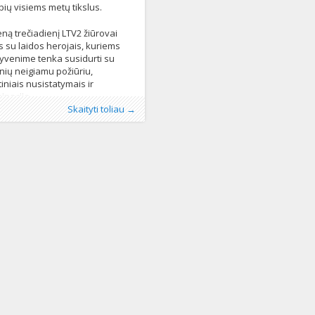
bių visiems metų tikslus.
eną trečiadienį LTV2 žiūrovai
ks su laidos herojais, kuriems
yvenime tenka susidurti su
inių neigiamu požiūriu,
iniais nusistatymais ir
minacija
o
os:
uropos Sąjunga
:
LGL
LGL
, LGL
152
,
laida
,
LTV
,
Violeta
Skaityti toliau →
ė
467