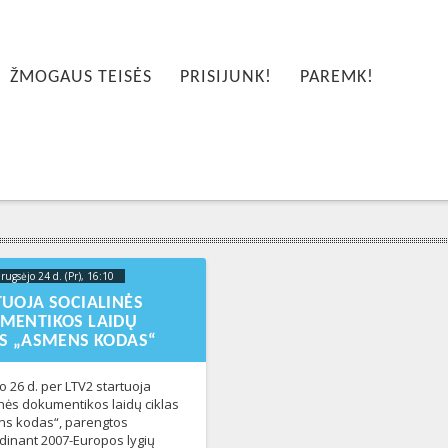
ŽMOGAUS TEISĖS
PRISIJUNK!
PAREMK!
rugsėjo 24 d. (Pr), 16:10
2013-02-
05T23:37:48+00:00
TUOJA SOCIALINĖS
MENTIKOS LAIDŲ
AS „ASMENS KODAS“
o 26 d. per LTV2 startuoja
inės dokumentikos laidų ciklas
s kodas“, parengtos
dinant 2007-Europos lygių