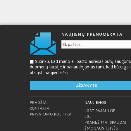
NAUJIENŲ PRENUMERATA
Sutinku, kad mano el. pašto adresas būtų saugom
duomenų bazėje ir panaudojamas tam, kad būtų gal
atsiųsti naujienlaiškį
Apatinis meniu
PRADŽIA
NAUJIENOS
KONTAKTAI
LGBT PASAULYJE
PRIVATUMO POLITIKA
LGL
PRANEŠIMAI SPAUDAI
ŽMOGAUS TEISĖS