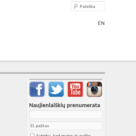
Paieška
EN
Svarbių įrašų meniu
Naujienlaiškių prenumerata
Sutinku, kad mano el. pašto