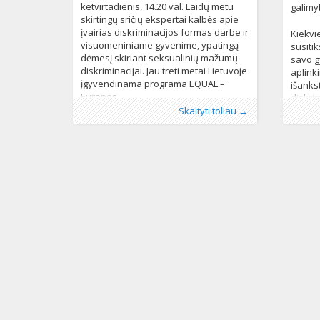
ketvirtadienis, 14.20 val. Laidų metu
galimy
skirtingų sričių ekspertai kalbės apie
įvairias diskriminacijos formas darbe ir
Kiekvi
visuomeniniame gyvenime, ypatingą
susiti
dėmesį skiriant seksualinių mažumų
savo g
diskriminacijai. Jau treti metai Lietuvoje
aplink
įgyvendinama programa EQUAL –
išankst
Europos
diskri
Publikavo
Kategorijos:
Žymos:
Atviri ir saugūs darbe
:
LGL
LGL
, LGL
152
,
diskriminacija
,
Publikav
Kategorij
Žymos:
E
Skaityti toliau →
EQUAL
,
Europos Sąjunga
,
laida
,
projektas
691
Baublien