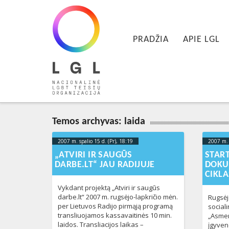
LGL
Pagrindinis meniu
Nacionalinė LGBT teisių organizacija
EITI PRIE PIRMINIO TURINIO
EITI PRIE ANTRINIO TURINIO
PRADŽIA
APIE LGL
Temos archyvas:
laida
2007 m. spalio 15 d. (Pr), 18:19
2013-05-
2007 m. 
13T22:52:29+00:00
„ATVIRI IR SAUGŪS
STAR
DARBE.LT“ JAU RADIJUJE
DOKU
CIKL
Vykdant projektą „Atviri ir saugūs
darbe.lt“ 2007 m. rugsėjo-lapkričio mėn.
Rugsėj
per Lietuvos Radijo pirmąją programą
social
transliuojamos kassavaitinės 10 min.
„Asmen
laidos. Transliacijos laikas –
įgyven