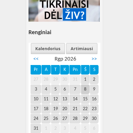
Renginiai
Kalendorius
Artimiausi
<<
Rgp 2026
>>
Pr
A
T
K
Pn
Š
S
27
28
29
30
31
1
2
3
4
5
6
7
8
9
10
11
12
13
14
15
16
17
18
19
20
21
22
23
24
25
26
27
28
29
30
31
1
2
3
4
5
6