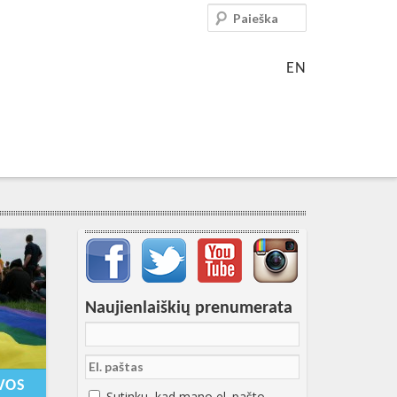
Paieška
EN
Svarbių įrašų meniu
Naujienlaiškių prenumerata
4-01-
09:14:30+00:00
UVOS
Sutinku, kad mano el. pašto