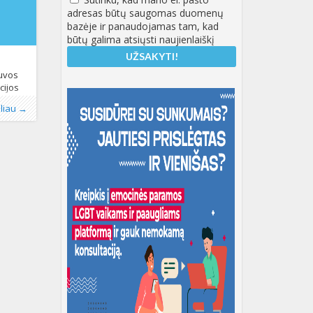
adresas būtų saugomas duomenų
bazėje ir panaudojamas tam, kad
būtų galima atsiųsti naujienlaiškį
tuvos
cijos
iu,
je
KT
,
,
oliau →
alinės
i
menų.
ad
eiktos
arbo
ms
idesnes