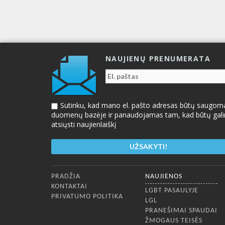
NAUJIENŲ PRENUMERATA
Sutinku, kad mano el. pašto adresas būtų saugom
duomenų bazėje ir panaudojamas tam, kad būtų gal
atsiųsti naujienlaiškį
Apatinis meniu
PRADŽIA
NAUJIENOS
KONTAKTAI
LGBT PASAULYJE
PRIVATUMO POLITIKA
LGL
PRANEŠIMAI SPAUDAI
ŽMOGAUS TEISĖS