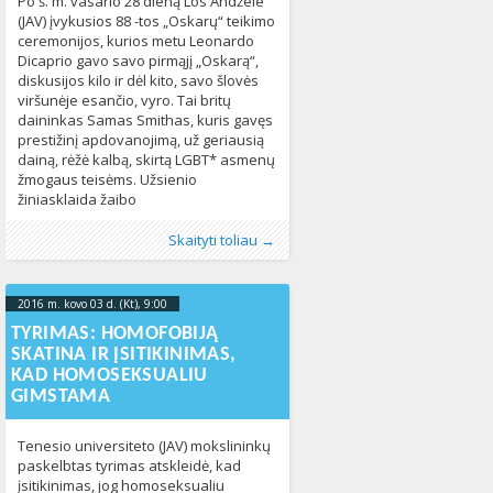
Po š. m. vasario 28 dieną Los Andžele
(JAV) įvykusios 88 -tos „Oskarų“ teikimo
ceremonijos, kurios metu Leonardo
Dicaprio gavo savo pirmąjį „Oskarą“,
diskusijos kilo ir dėl kito, savo šlovės
viršunėje esančio, vyro. Tai britų
daininkas Samas Smithas, kuris gavęs
prestižinį apdovanojimą, už geriausią
dainą, rėžė kalbą, skirtą LGBT* asmenų
žmogaus teisėms. Užsienio
žiniasklaida žaibo
Publikavo
Kategorijos:
Žymos:
diskriminacija
:
Aliona
Kultūra
, LGL
,
LGBT pasaulyje
,
Homoseksualumas
,
,
Skaityti toliau →
Naujienos
LGBT* asmenys
,
Pasaulyje
,
Seksualinė orientacija
443
,
Žmogaus teisės
649
2016 m. kovo 03 d. (Kt), 9:00
2023-10-
17T22:30:09+00:00
TYRIMAS: HOMOFOBIJĄ
SKATINA IR ĮSITIKINIMAS,
KAD HOMOSEKSUALIU
GIMSTAMA
Tenesio universiteto (JAV) mokslininkų
paskelbtas tyrimas atskleidė, kad
įsitikinimas, jog homoseksualiu