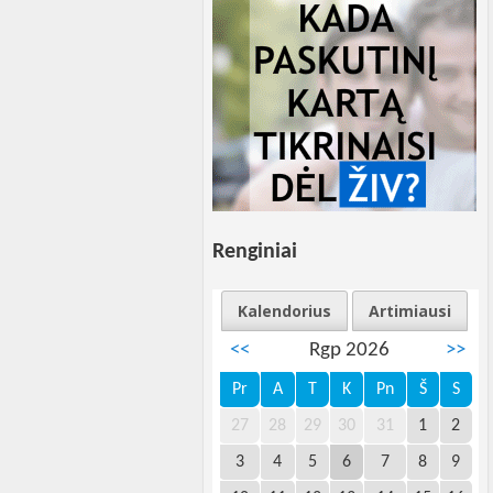
Renginiai
Kalendorius
Artimiausi
<<
Rgp 2026
>>
Pr
A
T
K
Pn
Š
S
27
28
29
30
31
1
2
3
4
5
6
7
8
9