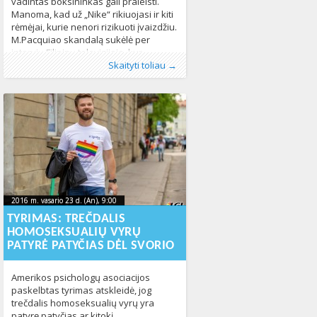
vadintas boksininkas gali praleisti.
Manoma, kad už „Nike“ rikiuojasi ir kiti
rėmėjai, kurie nenori rizikuoti įvaizdžiu.
M.Pacquiao skandalą sukėlė per
interviu Filipinų televizijoje, kur
Publikavo
Kategorijos:
Žymos:
diskriminacija
:
Aliona
LGBT pasaulyje
, LGL
,
LGBT* asmenų teisės
,
Naujienos
,
,
boksininkas pareiškė, kad
Skaityti toliau →
Pasaulyje
LGBT* bendruomenė
347
,
tos pačios lyties
asmenų santuoka
600
2016 m. vasario 23 d. (An), 9:00
2023-10-
2016 m. vasario 23 d. (An), 9:00
2023-10-17T22:38:01+00:00
17T22:38:01+00:00
TYRIMAS: TREČDALIS
HOMOSEKSUALIŲ VYRŲ
PATYRĖ PATYČIAS DĖL SVORIO
Amerikos psichologų asociacijos
paskelbtas tyrimas atskleidė, jog
trečdalis homoseksualių vyrų yra
patyrę patyčias ar kitokį