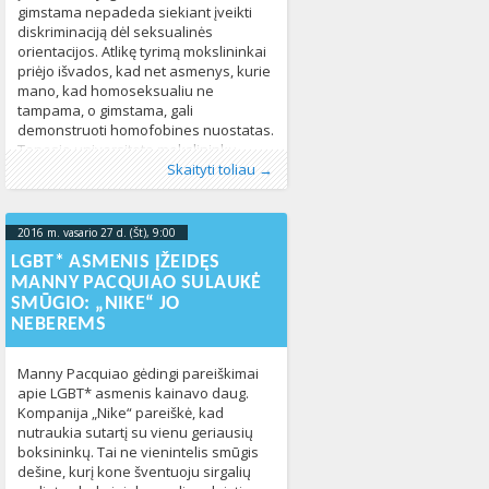
gimstama nepadeda siekiant įveikti
diskriminaciją dėl seksualinės
orientacijos. Atlikę tyrimą mokslininkai
priėjo išvados, kad net asmenys, kurie
mano, kad homoseksualiu ne
tampama, o gimstama, gali
demonstruoti homofobines nuostatas.
Tenesio universiteto mokslininkų
Publikavo
Kategorijos:
Žymos:
diskriminacija
:
Aliona
LGBT pasaulyje
, LGL
,
homofobija
,
Naujienos
,
,
atliktas tyrimas parodė, kad daugelis
Skaityti toliau →
Pasaulyje
Homoseksualumas
347
,
Seksualinė orientacija
528
koledžuose studijuojančių jaunuolių
neabejoja, kad homoseksualiu
gimstama, tačiau
2016 m. vasario 27 d. (Št), 9:00
2023-10-
17T22:31:44+00:00
LGBT* ASMENIS ĮŽEIDĘS
MANNY PACQUIAO SULAUKĖ
SMŪGIO: „NIKE“ JO
NEBEREMS
Manny Pacquiao gėdingi pareiškimai
apie LGBT* asmenis kainavo daug.
Kompanija „Nike“ pareiškė, kad
nutraukia sutartį su vienu geriausių
boksininkų. Tai ne vienintelis smūgis
dešine, kurį kone šventuoju sirgalių