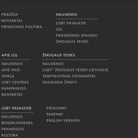
Apatinis meniu
PRADŽIA
NAUJIENOS
KONTAKTAI
LGBT PASAULYJE
PRIVATUMO POLITIKA
LGL
PRANEŠIMAI SPAUDAI
ŽMOGAUS TEISĖS
APIE LGL
ŽMOGAUS TEISĖS
NAUJIENOS
NAUJIENOS
APIE MUS
LGBT* ŽMOGAUS TEISĖS LIETUVOJE
VEIKLA
TARPTAUTINIAI STANDARTAI
LGBT CENTRAS
NAUDINGA ŽINOTI
KAMPANIJOS
KONTAKTAI
LGBT PASAULYJE
PRISIJUNK!
PAREMK!
NAUJIENOS
ENGLISH VERSION
BENDRUOMENĖS
PRAMOGOS
KULTŪRA