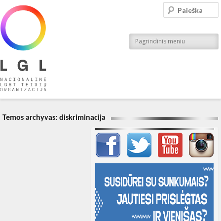
LGL
Paieška
Nacionalinė LGBT teisių organizacija
Pagrindinis meniu
Temos archyvas:
diskriminacija
Svarbių įrašų meniu