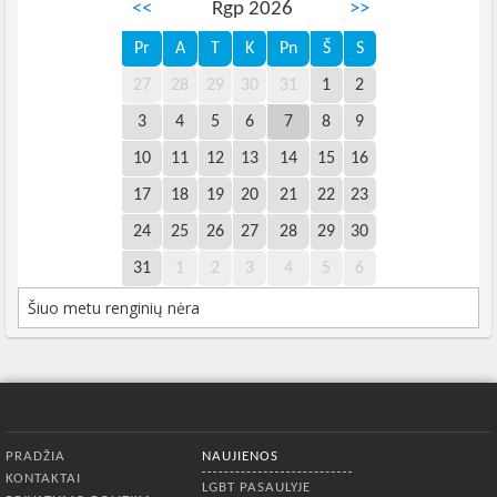
<<
Rgp 2026
>>
Pr
A
T
K
Pn
Š
S
27
28
29
30
31
1
2
3
4
5
6
7
8
9
10
11
12
13
14
15
16
17
18
19
20
21
22
23
24
25
26
27
28
29
30
31
1
2
3
4
5
6
Šiuo metu renginių nėra
Apatinis meniu
PRADŽIA
NAUJIENOS
KONTAKTAI
LGBT PASAULYJE