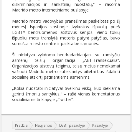
diskriminacijos ir išankstinių nuostatų,“
–
rašoma
Madrido metro internetiniame puslapyje.
Madrido metro vadovybės pranešimas paskelbtas po šį
mėnesį Ispanijos sostinėje įvykusios išpuolių prieš
LGBT* bendruomenės atstovus serijos. Vieno tokių
išpuolių metu translytė moteris patyrė patyčias, buvo
sumušta miesto centre ir palikta be sąmonės.
Ši iniciatyva vykdoma bendradarbiaujant su translyčių
asmenų teisių organizacija „AET-Transexualia“.
Organizacijos atstovų teigimu, teisę metus nemokamai
važiuoti Madrido metro suteikiantys bilietai bus išdalinti
socialinę atskirtį patiriantiems asmenims.
„Kokia nuostabi iniciatyva! Sveikinu viską, kuo siekiama
gerinti žmonių santykius,“ – rašė vienas komentatorius
socialiniame tinklapyje „Twitter“.
Jūs esate čia:
Pradžia
Naujienos
LGBT pasaulyje
Pasaulyje