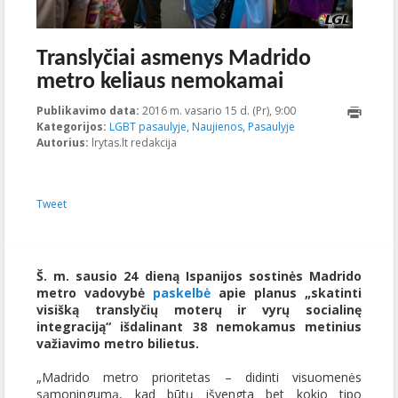
Translyčiai asmenys Madrido
metro keliaus nemokamai
Publikavimo data:
2016 m. vasario 15 d. (Pr), 9:00
2023-10-
Kategorijos:
LGBT pasaulyje
,
Naujienos
,
Pasaulyje
17T22:22:44+00:00
Autorius:
lrytas.lt redakcija
Tweet
Š. m. sausio 24 dieną Ispanijos sostinės Madrido
metro vadovybė
paskelbė
apie planus „skatinti
visišką translyčių moterų ir vyrų socialinę
integraciją“ išdalinant 38 nemokamus metinius
važiavimo metro bilietus.
„Madrido metro prioritetas – didinti visuomenės
sąmoningumą, kad būtų išvengta bet kokio tipo