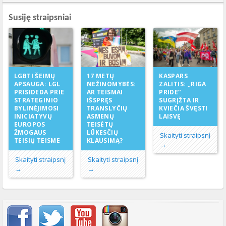
Susiję straipsniai
17 METŲ
LGBTI ŠEIMŲ
KASPARS
NEŽINOMYBĖS:
APSAUGA: LGL
ZALITIS: „RIGA
AR TEISMAI
PRISIDEDA PRIE
PRIDE“
IŠSPRĘS
STRATEGINIO
SUGRĮŽTA IR
TRANSLYČIŲ
BYLINĖJIMOSI
KVIEČIA ŠVĘSTI
ASMENŲ
INICIATYVŲ
LAISVĘ
TEISĖTŲ
EUROPOS
LŪKESČIŲ
ŽMOGAUS
Skaityti straipsnį
KLAUSIMĄ?
TEISIŲ TEISME
→
Skaityti straipsnį
Skaityti straipsnį
→
→
Svarbių įrašų meniu