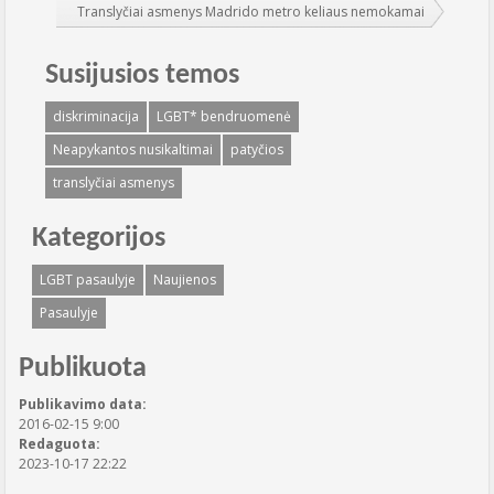
Translyčiai asmenys Madrido metro keliaus nemokamai
Susijusios temos
diskriminacija
LGBT* bendruomenė
Neapykantos nusikaltimai
patyčios
translyčiai asmenys
Kategorijos
LGBT pasaulyje
Naujienos
Pasaulyje
Publikuota
Publikavimo data:
2016-02-15 9:00
Redaguota:
2023-10-17 22:22