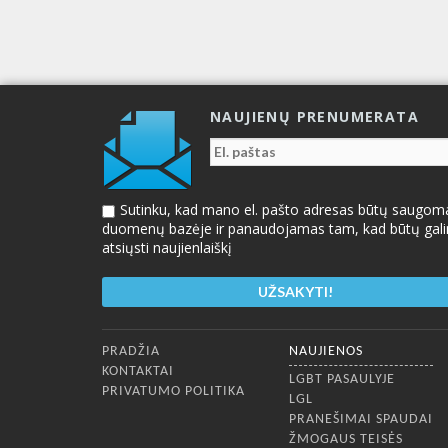
NAUJIENŲ PRENUMERATA
Sutinku, kad mano el. pašto adresas būtų saugom
duomenų bazėje ir panaudojamas tam, kad būtų gal
atsiųsti naujienlaiškį
Apatinis meniu
PRADŽIA
NAUJIENOS
KONTAKTAI
LGBT PASAULYJE
PRIVATUMO POLITIKA
LGL
PRANEŠIMAI SPAUDAI
ŽMOGAUS TEISĖS