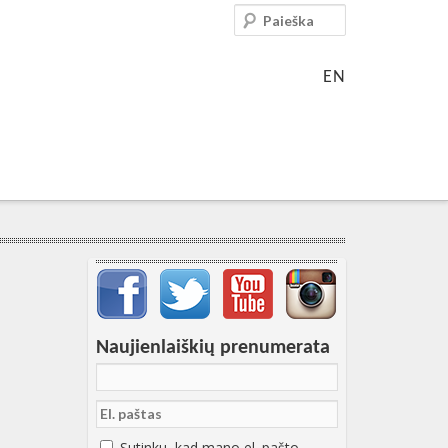
Paieška
EN
Svarbių įrašų meniu
Naujienlaiškių prenumerata
Sutinku, kad mano el. pašto