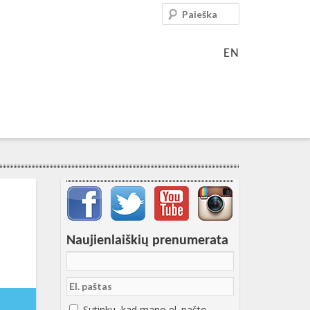
Paieška
EN
Svarbių įrašų meniu
Naujienlaiškių prenumerata
10-
:50:03+00:00
Sutinku, kad mano el. pašto