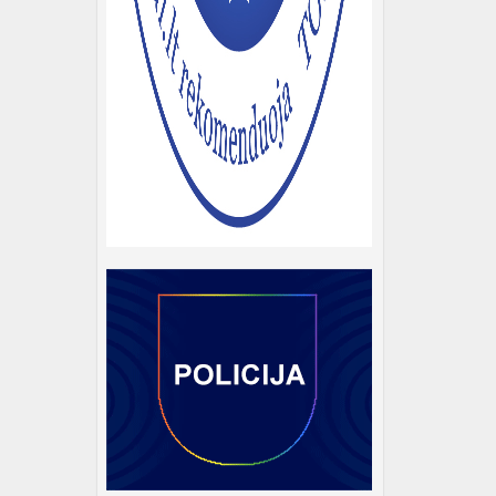
i
asmeniu