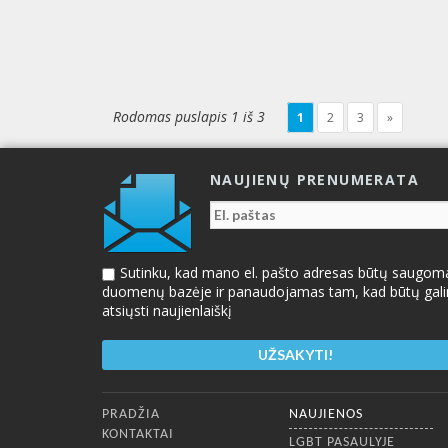
Rodomas puslapis 1 iš 3
1
2
3
»
NAUJIENŲ PRENUMERATA
Sutinku, kad mano el. pašto adresas būtų saugom
duomenų bazėje ir panaudojamas tam, kad būtų gal
atsiųsti naujienlaiškį
Apatinis meniu
PRADŽIA
NAUJIENOS
KONTAKTAI
LGBT PASAULYJE