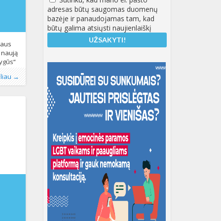
adresas būtų saugomas duomenų
bazėje ir panaudojamas tam, kad
būtų galima atsiųsti naujienlaiškį
gaus
 naują
lygūs“
T*
nos
ungtinės
,
oliau →
pą,
žmogaus
odo,
nys
,
fobija
 tapatybė
,
panija
,
gtinių
zdo
ų
anijos
5-12-
15:57:50+00:00