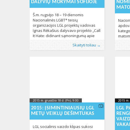
DALYVIŲ MOKYMAI SOFIJOJE
NOMI
MATO
Š.m. rugsėjo 18 – 19 dienomis
Nacionalinės LGBT* teisių
Nacion
organizacijos LGL projektų vadovas
apdova
Ignas Rėkašius dalyvavo projekto „Call
katego
It Hate: didinant sąmoningumą apie
matom
prieš LGBT* asmenis nukreiptus
#TRANS
Publikavo
Kategorijos:
Žymos:
diskriminacija
:
Aliona
Naujienos
, LGL
,
154
lgbt teises
,
LGBT*
Publikav
Kategorij
Žymos:
#
Skaityti toliau →
neapykantos nusikaltimus“
asmeni
bendruomenė
,
Neapykantos nusikaltimai
,
Naujieno
kampani
mokymuose, kurių metu projekto
subtil
smurtas
,
socialinė kampanija
756
dalyviai buvo supažindinti su socialiai
istorij
atsakingų kampanijų vykdymu, jų
asmeni
strateginėmis subtilybėmis. Projekto
2015 m
„Call It Hate“ dviejų dienų mokymai
tarpta
vyko Bulgarijos sostinėje Sofijoje,
Transg
klipai
peržiūr
2015 m. gruodžio 18 d. (Pn), 9:00
2015-12-
2015 m. 
2015 m. 
2015-12
21T11:44:00+00:00
2015: ĮSIMINTINIAUSIŲ LGL
LGL P
METŲ VEIKLŲ DEŠIMTUKAS
RENGI
VAIZ
VAKA
LGL socialinis vaizdo klipas sukosi