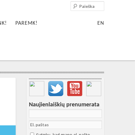
Paieška
NK!
PAREMK!
EN
Svarbių įrašų meniu
Naujienlaiškių prenumerata
5-11-
15:12:18+00:00
Sutinku, kad mano el. pašto