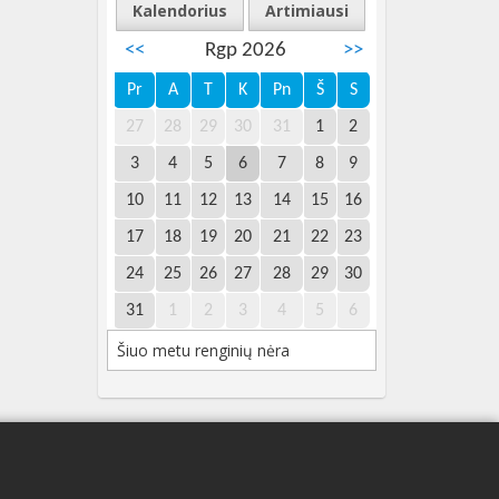
Kalendorius
Artimiausi
<<
Rgp 2026
>>
Pr
A
T
K
Pn
Š
S
27
28
29
30
31
1
2
3
4
5
6
7
8
9
10
11
12
13
14
15
16
17
18
19
20
21
22
23
24
25
26
27
28
29
30
31
1
2
3
4
5
6
Šiuo metu renginių nėra