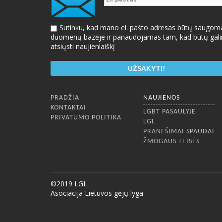
Sutinku, kad mano el. pašto adresas būtų saugom
duomenų bazėje ir panaudojamas tam, kad būtų gal
atsiųsti naujienlaiškį
Apatinis meniu
PRADŽIA
NAUJIENOS
KONTAKTAI
LGBT PASAULYJE
PRIVATUMO POLITIKA
LGL
PRANEŠIMAI SPAUDAI
ŽMOGAUS TEISĖS
©2019 LGL
Asociacija Lietuvos gėjų lyga