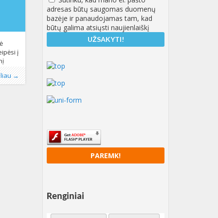
adresas būtų saugomas duomenų
bazėje ir panaudojamas tam, kad
būtų galima atsiųsti naujienlaiškį
nė
ipėsi į
nį
riausias
oliau →
ių
 spalio
ria
ialinė
GL
pygardos
ėl š.
tikos
nalistų
EIT)
PAREMK!
Renginiai