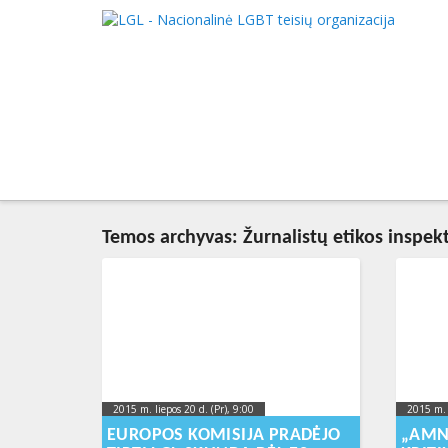
LGL
Pagrind
Nacionalinė LGBT teisių organizacija
EITI PR
EITI PR
Temos archyvas:
Žurnalistų etikos inspek
2015 m. liepos 20 d. (Pr), 9:00
2023-10-
2015 m. 
17T17:20:06+00:00
EUROPOS KOMISIJA PRADĖJO
„AMN