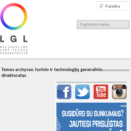
LGL
Paieška
Nacionalinė LGBT teisių organizacija
Pagrindinis meniu
Temos archyvas:
turinio ir technologijų generalinis
direktoratas
Svarbių įrašų meniu