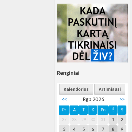
Renginiai
Kalendorius
Artimiausi
<<
Rgp 2026
>>
Pr
A
T
K
Pn
Š
S
27
28
29
30
31
1
2
3
4
5
6
7
8
9