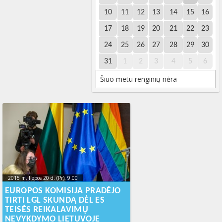
10
11
12
13
14
15
16
17
18
19
20
21
22
23
24
25
26
27
28
29
30
31
1
2
3
4
5
6
Šiuo metu renginių nėra
2015 m. liepos 20 d. (Pr), 9:00
2023-10-
17T17:20:06+00:00
EUROPOS KOMISIJA PRADĖJO
TIRTI LGL SKUNDĄ DĖL ES
TEISĖS REIKALAVIMŲ
NEVYKDYMO LIETUVOJE