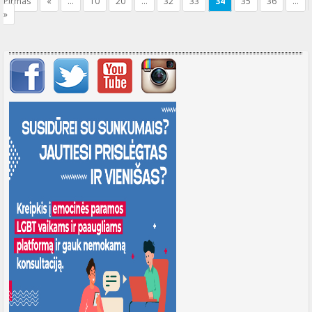
Pirmas
«
...
10
20
...
32
33
34
35
36
...
Gafjah Mada universitete surengta
»
LGBT* asmenų teisėms nagrinėti skirta
konferencija, kurioje dalyvavo 29
žmogaus
Svarbių įrašų meniu