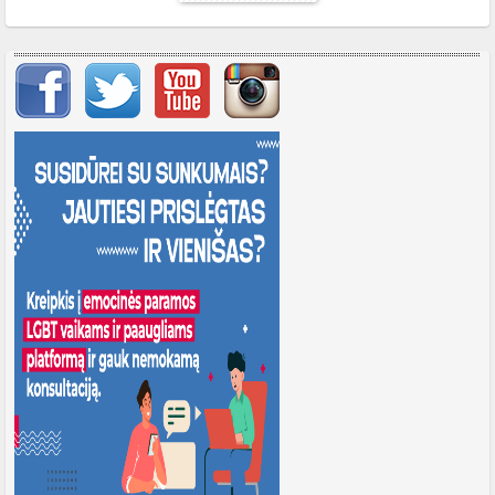
Svarbių įrašų meniu