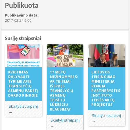
Publikuota
Publikavimo data:
2017-02-24 9:00
Susiję straipsniai
17 METŲ
KVIETIMAS
LIETUVOS
NEŽINOMYBĖS:
DALYVAUTI
TEISINGUMO
AR TEISMAI
TYRIME APIE
MINISTERIJA
IŠSPRĘS
TRANSLYČIŲ
RENGIA
TRANSLYČIŲ
ASMENŲ PADĖTĮ
PARTNERYSTĖS
ASMENŲ
DARBO RINKOJE
INSTITUTO
TEISĖTŲ
TEISĖS AKTŲ
LŪKESČIŲ
PROJEKTUS
Skaityti straipsnį
KLAUSIMĄ?
→
Skaityti straipsnį
Skaityti straipsnį
→
→