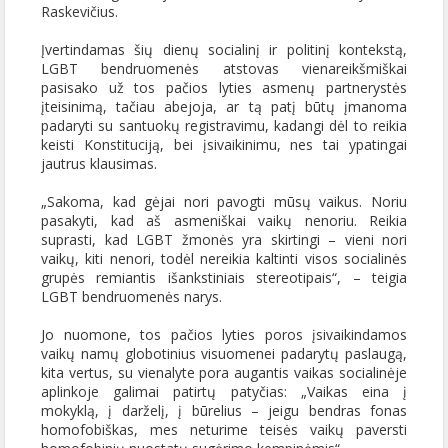
Raskevičius.
Įvertindamas šių dienų socialinį ir politinį kontekstą,
LGBT bendruomenės atstovas vienareikšmiškai
pasisako už tos pačios lyties asmenų partnerystės
įteisinimą, tačiau abejoja, ar tą patį būtų įmanoma
padaryti su santuokų registravimu, kadangi dėl to reikia
keisti Konstituciją, bei įsivaikinimu, nes tai ypatingai
jautrus klausimas.
„Sakoma, kad gėjai nori pavogti mūsų vaikus. Noriu
pasakyti, kad aš asmeniškai vaikų nenoriu. Reikia
suprasti, kad LGBT žmonės yra skirtingi – vieni nori
vaikų, kiti nenori, todėl nereikia kaltinti visos socialinės
grupės remiantis išankstiniais stereotipais“, – teigia
LGBT bendruomenės narys.
Jo nuomone, tos pačios lyties poros įsivaikindamos
vaikų namų globotinius visuomenei padarytų paslaugą,
kita vertus, su vienalyte pora augantis vaikas socialinėje
aplinkoje galimai patirtų patyčias: „Vaikas eina į
mokyklą, į darželį, į būrelius – jeigu bendras fonas
homofobiškas, mes neturime teisės vaikų paversti