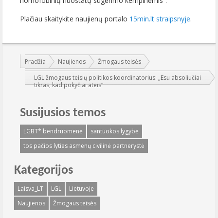
homofobinių nuostatų sugėrimo kempinėmis“.
Plačiau skaitykite naujienų portalo
15min.lt straipsnyje
.
Jūs esate čia:
Pradžia
Naujienos
Žmogaus teisės
LGL žmogaus teisių politikos koordinatorius: „Esu absoliučiai
tikras, kad pokyčiai ateis“
Susijusios temos
LGBT* bendruomenė
santuokos lygybė
tos pačios lyties asmenų civilinė partnerystė
Kategorijos
Laisva_LT
LGL
Lietuvoje
Naujienos
Žmogaus teisės