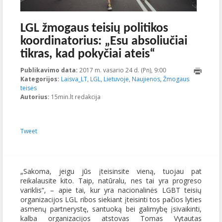
LGL žmogaus teisių politikos
koordinatorius: „Esu absoliučiai
tikras, kad pokyčiai ateis“
Publikavimo data:
2017 m. vasario 24 d. (Pn), 9:00
2017-02-
Kategorijos:
Laisva_LT
,
LGL
,
Lietuvoje
,
Naujienos
,
Žmogaus
21T13:14:22+00:00
teisės
Autorius:
15min.lt redakcija
Tweet
„Sakoma, jeigu jūs įteisinsite vieną, tuojau pat
reikalausite kito. Taip, natūralu, nes tai yra progreso
variklis“, – apie tai, kur yra nacionalinės LGBT teisių
organizacijos LGL ribos siekiant įteisinti tos pačios lyties
asmenų partnerystę, santuoką bei galimybę įsivaikinti,
kalba organizacijos atstovas Tomas Vytautas