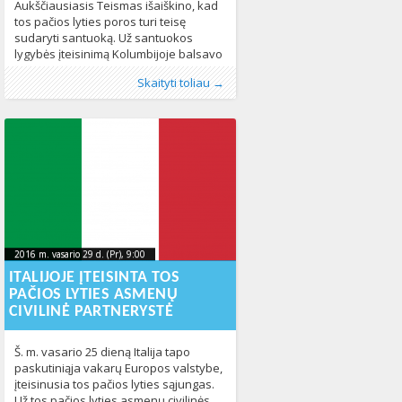
Aukščiausiasis Teismas išaiškino, kad
tos pačios lyties poros turi teisę
sudaryti santuoką. Už santuokos
lygybės įteisinimą Kolumbijoje balsavo
šeši Aukščiausiojo Teismo teisėjai,
Publikavo
Kategorijos:
Žymos:
santuokos lygybė
:
Aliona
LGBT pasaulyje
, LGL
,
tos pačios lyties
,
Naujienos
,
Skaityti toliau →
prieš – trys. Iki šiol vienalytės poros
Pasaulyje
asmenų civilinė partnerystė
,
Žmogaus teisės
443
,
tos pačios lyties
Kolumbijoje galėjo sudaryti tik civilinę
asmenų santuoka
,
vienalytės poros
689
partnerystę. Tačiau paskelbus
Aukščiausiojo Teismo nutarimą tapo
aišku, kad netrukus šalyje bus įteisinta
ir tos
2016 m. vasario 29 d. (Pr), 9:00
2016-02-
2016 m. vasario 29 d. (Pr), 9:00
2016-02-26T15:16:04+00:00
26T15:16:04+00:00
ITALIJOJE ĮTEISINTA TOS
PAČIOS LYTIES ASMENŲ
CIVILINĖ PARTNERYSTĖ
Š. m. vasario 25 dieną Italija tapo
paskutiniąja vakarų Europos valstybe,
įteisinusia tos pačios lyties sąjungas.
Už tos pačios lyties asmenų civilinės