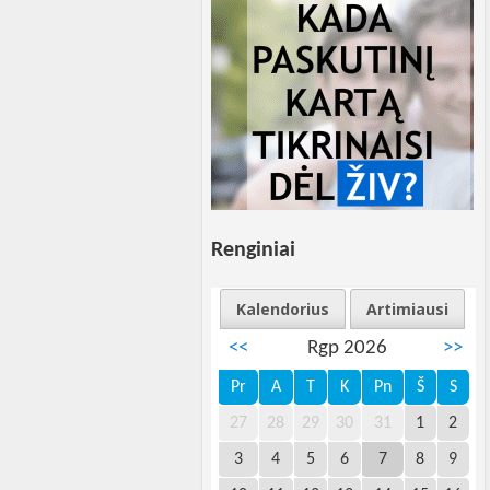
Renginiai
Kalendorius
Artimiausi
<<
Rgp 2026
>>
Pr
A
T
K
Pn
Š
S
27
28
29
30
31
1
2
3
4
5
6
7
8
9