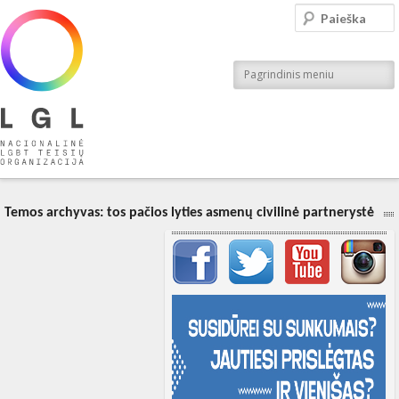
LGL
Paieška
Nacionalinė LGBT teisių organizacija
Pagrindinis meniu
Temos archyvas:
tos pačios lyties asmenų civilinė partnerystė
Svarbių įrašų meniu