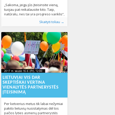
„Sakoma, jeigu jūs įteisinsite vieną,
tuojau pat reikalausite kito. Taip,
natūralu, nes tai yra progreso variklis“,
– apie tai, kur yra nacionalinės LGBT
Publikavo
Kategorijos:
Žymos:
LGBT* bendruomenė
:
Aliona
Laisva_LT
, LGL
,
LGL
,
Lietuvoje
,
santuokos
,
Skaityti toliau →
teisių organizacijos LGL ribos siekiant
Naujienos
lygybė
,
tos pačios lyties asmenų civilinė
,
Žmogaus teisės
495
įteisinti tos pačios lyties asmenų
partnerystė
521
partnerystę, santuoką bei galimybę
įsivaikinti, kalba organizacijos atstovas
Tomas Vytautas Raskevičius.
Įvertindamas šių dienų socialinį ir
politinį kontekstą, LGBT
bendruomenės atstovas
vienareikšmiškai
2017 m. sausio 16 d. (Pr), 12:00
2017-01-
2017 m. sausio 16 d. (Pr), 12:00
2017-01-16T13:03:28+00:00
16T13:03:28+00:00
LIETUVIAI VIS DAR
SKEPTIŠKAI VERTINA
VIENALYTĖS PARTNERYSTĖS
ĮTEISINIMĄ
Per ketverius metus tik labai nežymiai
pakito lietuvių nusistatymas dėl tos
pačios lyties asmenų partnerystės