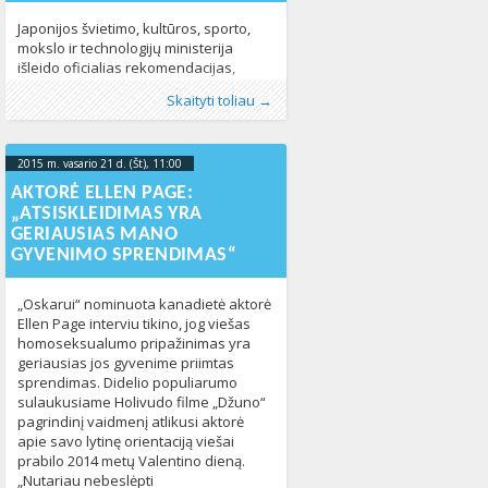
Japonijos švietimo, kultūros, sporto,
mokslo ir technologijų ministerija
išleido oficialias rekomendacijas,
kuriomis švietimo įstaigos
Publikavo
Kategorijos:
Žymos:
homofobinės patyčios
:
Aliona
LGBT pasaulyje
, LGL
,
Naujienos
,
LGBT*
,
Skaityti toliau →
įpareigojamos teikti visapusišką
Pasaulyje
moksleiviai
,
Žmogaus teisės
,
lytinė orientacija
443
,
patyčių
paramą LGBT* moksleiviams ir
prevencija
,
švietimas
,
Žmogaus teisės
780
atsižvelgti į specifinius jų poreikius.
Japonijos mokyklose LGBT*
2015 m. vasario 21 d. (Št), 11:00
2023-10-
moksleiviai neretai patiria patyčias ir
16T20:50:22+00:00
AKTORĖ ELLEN PAGE:
priekabiavimą. Todėl ekspertai
„ATSISKLEIDIMAS YRA
rekomendavo švietimo institucijoms ir
GERIAUSIAS MANO
mokykloms pateikti veiksmingą atsaką
GYVENIMO SPRENDIMAS“
homofobinėms ir transfobinėms
patyčioms bei imtis paauglių
savižudybių prevencijos priemonių.
„Oskarui“ nominuota kanadietė aktorė
Ellen Page interviu tikino, jog viešas
homoseksualumo pripažinimas yra
geriausias jos gyvenime priimtas
sprendimas. Didelio populiarumo
sulaukusiame Holivudo filme „Džuno“
pagrindinį vaidmenį atlikusi aktorė
apie savo lytinę orientaciją viešai
prabilo 2014 metų Valentino dieną.
„Nutariau nebeslėpti