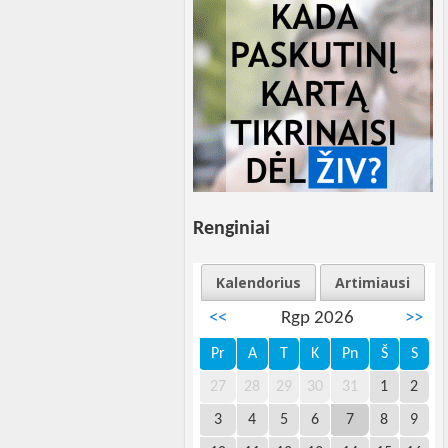
Renginiai
Kalendorius
Artimiausi
<<
Rgp 2026
>>
Pr
A
T
K
Pn
Š
S
27
28
29
30
31
1
2
3
4
5
6
7
8
9