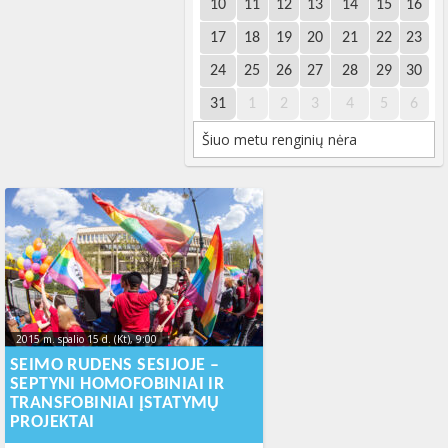
10
11
12
13
14
15
16
17
18
19
20
21
22
23
24
25
26
27
28
29
30
31
1
2
3
4
5
6
Šiuo metu renginių nėra
2015 m. spalio 15 d. (Kt), 9:00
2023-10-
17T20:21:55+00:00
SEIMO RUDENS SESIJOJE –
SEPTYNI HOMOFOBINIAI IR
TRANSFOBINIAI ĮSTATYMŲ
PROJEKTAI