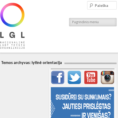
LGL
Paieška
Nacionalinė LGBT teisių organizacija
Pagrindinis meniu
Temos archyvas:
lytinė orientacija
Svarbių įrašų meniu