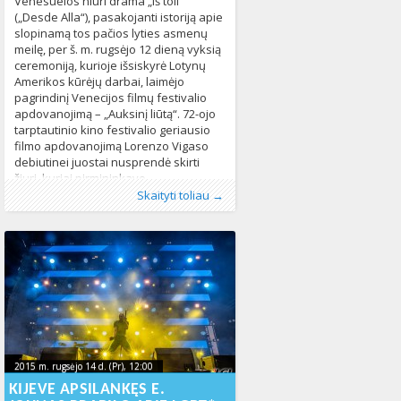
Venesuelos niūri drama „Iš toli“
(„Desde Alla“), pasakojanti istoriją apie
slopinamą tos pačios lyties asmenų
meilę, per š. m. rugsėjo 12 dieną vyksią
ceremoniją, kurioje išsiskyrė Lotynų
Amerikos kūrėjų darbai, laimėjo
pagrindinį Venecijos filmų festivalio
apdovanojimą – „Auksinį liūtą“. 72-ojo
tarptautinio kino festivalio geriausio
filmo apdovanojimą Lorenzo Vigaso
debiutinei juostai nusprendė skirti
žiuri, kuriai pirmininkavo
Publikavo
Kategorijos:
Žymos:
homoseksualūs asmenys
:
Aliona
Kultūra
, LGL
,
LGBT pasaulyje
,
kinas
,
,
Skaityti toliau →
Naujienos
LGBT* asmenys
,
Pasaulyje
,
tos pačios lyties asmenų
443
santykiai
,
translyčiai asmenys
693
2015 m. rugsėjo 14 d. (Pr), 12:00
2023-10-
2015 m. rugsėjo 14 d. (Pr), 12:00
2023-10-17T19:05:46+00:00
17T19:05:46+00:00
KIJEVE APSILANKĘS E.