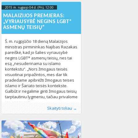
teisių departamento raštą, kuriuo
Užsienio reikalų ministerija
,
lytinė tapatybė
,
2015 m. rugsėjo 04 d. (Pn), 12:00
2023-10-
informuojama apie Lietuvos
Neapykantos nusikaltimai
,
patyčios
,
Saugumo
Respublikos poziciją š. m. rugpjūčio 24
17T18:45:18+00:00
Taryba
,
Seksualinė orientacija
1561
MALAIZIJOS PREMJERAS:
dieną vykusiame Jungtinių Tautų (JT)
„VYRIAUSYBĖ NEGINS LGBT*
Saugumo Tarybos posėdyje.
ASMENŲ TEISIŲ“
Atsakydami į š. m. rugpjūčio 27 dieną
asociacijos LGL pateiktą užklausą dėl
Š. m. rugpjūčio 18 dieną Malaizijos
ministras pirmininkas Najibas Razakas
pareiškė, kad jo šalies vyriausybė
negins LGBT* asmenų teisių, nes tai
esą „nesuderinama su islamo
kontekstu“. „Nors žmogaus teisės
visuotinai pripažintos, mes dar tik
pradedame apibrėžti žmogaus teises
islamo ir Šariato teisės kontekste.
Galbūt ir negalime ginti žmogaus teisių
tarptautiniu lygmeniu, tačiau privalome
jas apsaugoti
Publikavo
Kategorijos:
Žymos:
įvairovė
:
Aliona
LGBT pasaulyje
,
LGBT* asmenų teisės
, LGL
,
Naujienos
,
,
Skaityti toliau →
Pasaulyje
LGBT* asmenys
,
Žmogaus teisės
,
LGBT* teisių aktyvizmas
443
,
lygybė
,
tos pačios lyties asmenų santykiai
799