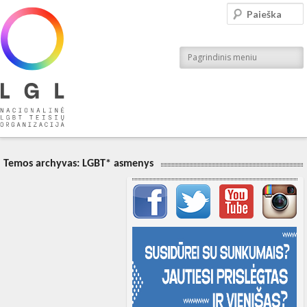
LGL
Paieška
Nacionalinė LGBT teisių organizacija
Pagrindinis meniu
Temos archyvas:
LGBT* asmenys
Svarbių įrašų meniu