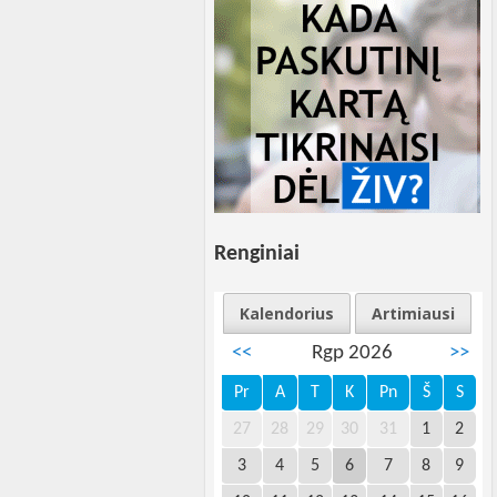
Renginiai
Kalendorius
Artimiausi
<<
Rgp 2026
>>
Pr
A
T
K
Pn
Š
S
27
28
29
30
31
1
2
3
4
5
6
7
8
9