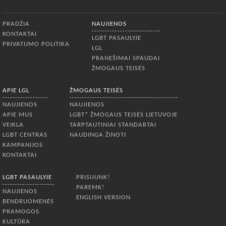
Apatinis meniu
PRADŽIA
NAUJIENOS
KONTAKTAI
LGBT PASAULYJE
PRIVATUMO POLITIKA
LGL
PRANEŠIMAI SPAUDAI
ŽMOGAUS TEISĖS
APIE LGL
ŽMOGAUS TEISĖS
NAUJIENOS
NAUJIENOS
APIE MUS
LGBT* ŽMOGAUS TEISĖS LIETUVOJE
VEIKLA
TARPTAUTINIAI STANDARTAI
LGBT CENTRAS
NAUDINGA ŽINOTI
KAMPANIJOS
KONTAKTAI
LGBT PASAULYJE
PRISIJUNK!
PAREMK!
NAUJIENOS
ENGLISH VERSION
BENDRUOMENĖS
PRAMOGOS
KULTŪRA