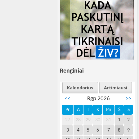
Renginiai
Kalendorius
Artimiausi
<<
Rgp 2026
>>
Pr
A
T
K
Pn
Š
S
27
28
29
30
31
1
2
3
4
5
6
7
8
9