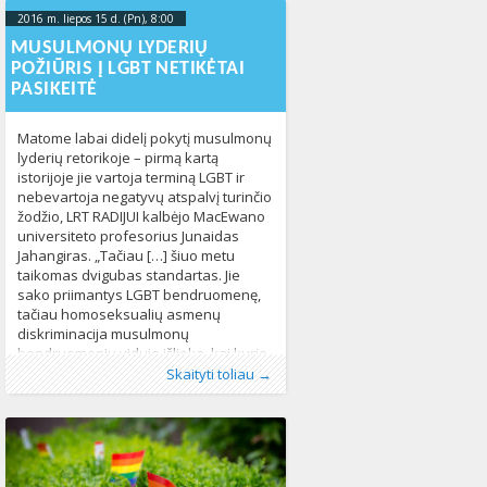
užuojautą savo broliui ir draugui,
Orlando vyskupui John Noonan.
2016 m. liepos 15 d. (Pn), 8:00
2023-10-
Tačiau, vyskupas pareiškė turintis
18T10:52:46+00:00
MUSULMONŲ LYDERIŲ
minčių, kaip teroristiniai išpuoliai gali
POŽIŪRIS Į LGBT NETIKĖTAI
būti sustabdyti. Vyskupas
PASIKEITĖ
Matome labai didelį pokytį musulmonų
lyderių retorikoje – pirmą kartą
istorijoje jie vartoja terminą LGBT ir
nebevartoja negatyvų atspalvį turinčio
žodžio, LRT RADIJUI kalbėjo MacEwano
universiteto profesorius Junaidas
Jahangiras. „Tačiau […] šiuo metu
taikomas dvigubas standartas. Jie
sako priimantys LGBT bendruomenę,
tačiau homoseksualių asmenų
diskriminacija musulmonų
bendruomenių viduje išlieka, kai kurie
Publikavo
Kategorijos:
Žymos:
LGBT* asmenys
:
Aliona
LGBT pasaulyje
, LGL
,
LGBT*
,
Naujienos
,
lyderiai tvirtina, kad islamą
Skaityti toliau →
Pasaulyje
bendruomenė
,
Žmogaus teisės
,
religija
,
Žmogaus teisės
443
503