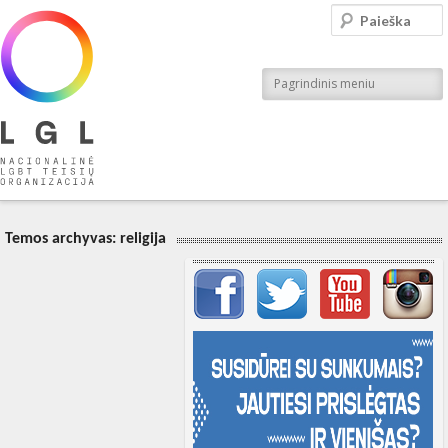
LGL
Paieška
Nacionalinė LGBT teisių organizacija
Pagrindinis meniu
Temos archyvas:
religija
Svarbių įrašų meniu