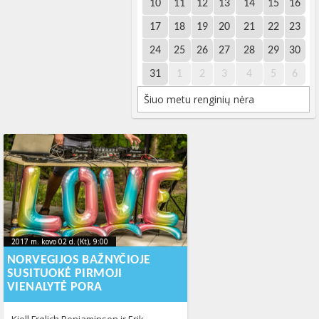
10
11
12
13
14
15
16
17
18
19
20
21
22
23
24
25
26
27
28
29
30
31
1
2
3
4
5
6
Šiuo metu renginių nėra
2017 m. kovo 02 d. (Kt), 9:00
2023-10-
2017 m. kovo 02 d. (Kt), 9:00
2023-10-18T12:13:27+00:00
18T12:13:27+00:00
NORVEGIJOS BAŽNYČIOJE
SUSITUOKĖ PIRMOJI
VIENALYTĖ PORA