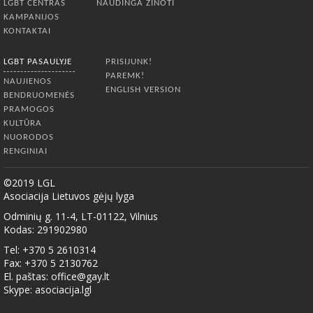
LGBT CENTRAS
NAUDINGA ŽINOTI
KAMPANIJOS
KONTAKTAI
LGBT PASAULYJE
PRISIJUNK!
PAREMK!
NAUJIENOS
ENGLISH VERSION
BENDRUOMENĖS
PRAMOGOS
KULTŪRA
NUORODOS
RENGINIAI
©2019 LGL
Asociacija Lietuvos gėjų lyga
Odminių g. 11-4, LT-01122, Vilnius
Kodas: 291902980
Tel: +370 5 2610314
Fax: +370 5 2130762
El. paštas:
office@gay.lt
Skype: asociacija.lgl