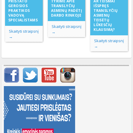
TYRIME APIE
PRISTATO
AR TEISMAI
TRANSLYČIŲ
GEROSIOS
IŠSPRĘS
ASMENŲ PADĖTĮ
PRAKTIKOS
TRANSLYČIŲ
DARBO RINKOJE
VADOVĄ
ASMENŲ
SPECIALISTAMS
TEISĖTŲ
LŪKESČIŲ
Skaityti straipsnį
KLAUSIMĄ?
Skaityti straipsnį
→
→
Skaityti straipsnį
→
Svarbių įrašų meniu