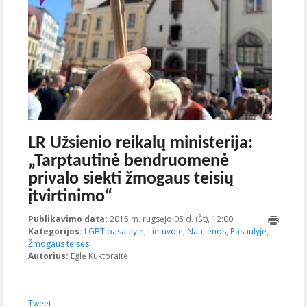
LR Užsienio reikalų ministerija:
„Tarptautinė bendruomenė
privalo siekti žmogaus teisių
įtvirtinimo“
Publikavimo data:
2015 m. rugsėjo 05 d. (Št), 12:00
2023-10-
Kategorijos:
LGBT pasaulyje
,
Lietuvoje
,
Naujienos
,
Pasaulyje
17T18:44:45+00:00
,
Žmogaus teisės
Autorius:
Eglė Kuktoraitė
Tweet