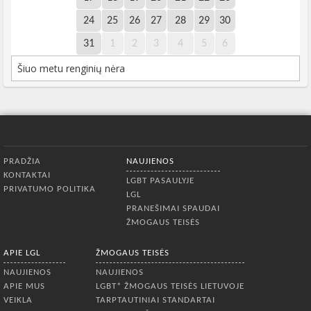
24
25
26
27
28
29
30
31
1
2
3
4
5
6
Šiuo metu renginių nėra
Apatinis meniu
PRADŽIA
NAUJIENOS
KONTAKTAI
LGBT PASAULYJE
PRIVATUMO POLITIKA
LGL
PRANEŠIMAI SPAUDAI
ŽMOGAUS TEISĖS
APIE LGL
ŽMOGAUS TEISĖS
NAUJIENOS
NAUJIENOS
APIE MUS
LGBT* ŽMOGAUS TEISĖS LIETUVOJE
VEIKLA
TARPTAUTINIAI STANDARTAI