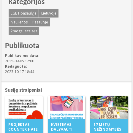
Kategorijos
LGBT pasaulyje
Lietuvoje
Naujienos
Pasaulyje
Žmogaus teisės
Publikuota
Publikavimo data:
2015-09-05 12:00
Redaguota:
2023-10-17 18:44
Susiję straipsniai
KVIETIMAS
PROJEKTAS
17 METŲ
DALYVAUTI
COUNTER HATE
NEŽINOMYBĖS: