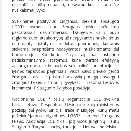
nusikaltėliai būtų nubausti, nesvarbu kur ir kada šie
nusikaltimai įvyko.
Sveikiname pozityvius žingsnius, siekiant apsaugoti
LGBT* asmenis nuo žmogaus teisių pažeidimų
pastaraisiais dešimtmečiais. Daugelyje šalių buvo
reglamentuoti atsakomybę už neapykantos nusikaltimus
numatantys įstatymai ir kitos priemonės, kuriomis
siekiama pasipriešinti neapykantos nusikaltimams dėl
homofobijos. Kai kurios šalys taip pat sustiprino
nediskriminavimo įstatymus, kurie įtvirtina efektyvią
apsaugą nuo diskriminacijos seksualinės orientacijos ir
lytinės tapatybės pagrindais. Visos šalys privalo gerbti
žmogaus teises ir prisiimti pozityvią pareigą apsaugoti
žmogaus teises ir žmonių gyvybes,“ – rašoma Lietuvos
kreipimesi JT Saugumo Tarybos posėdyje.
Nacionalinė LGBT* teisių organizacija LGL sveikina
tvirtą Lietuvos Respublikos Užsienio reikalų ministerijos
poziciją dėl įvykių Sirijoje, Irake ir Libijoje, kurių metu
pažeidinėjamos prigimtinės LGBT* asmenų žmogaus
teisės. Asociacija LGL tikisi, jog visos Jungtinių Tautų
Saugumo Tarybos narės, tarp jų ir Lietuva, nedelsiant