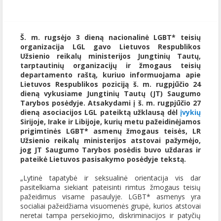
Š. m. rugsėjo 3 dieną nacionalinė LGBT* teisių
organizacija LGL gavo Lietuvos Respublikos
Užsienio reikalų ministerijos Jungtinių Tautų,
tarptautinių organizacijų ir žmogaus teisių
departamento raštą, kuriuo informuojama apie
Lietuvos Respublikos poziciją š. m. rugpjūčio 24
dieną vykusiame Jungtinių Tautų (JT) Saugumo
Tarybos posėdyje. Atsakydami į š. m. rugpjūčio 27
dieną asociacijos LGL pateiktą užklausą dėl
įvykių
Sirijoje, Irake ir Libijoje, kurių metu pažeidinėjamos
prigimtinės LGBT* asmenų žmogaus teisės, LR
Užsienio reikalų ministerijos atstovai pažymėjo,
jog JT Saugumo Tarybos posėdis buvo uždaras ir
pateikė Lietuvos pasisakymo posėdyje tekstą.
„Lytinė tapatybė ir seksualinė orientacija vis dar
pasitelkiama siekiant pateisinti rimtus žmogaus teisių
pažeidimus visame pasaulyje. LGBT* asmenys yra
socialiai pažeidžiama visuomenės grupė, kurios atstovai
neretai tampa persekiojimo, diskriminacijos ir patyčių