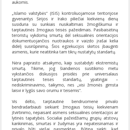
aukomis.
„Islamo valstybės“ (ISIS) kontroliuojamose teritorijose
gyvenantys Sirijos ir Irako piliečiai kiekvieną dieną
susiduria su sunkiais nusikaltimais žmogiškumui ir
tarptautinės žmogaus teisės pažeidimais. Pasibaisėtiną
teroristų vykdomą smurtą dėl seksualinės orientacijos
dokumentuojančios nuotraukos ir vaizdo įrašai kelia
didelį susirūpinimą. Šios egzekucijos skirtos įbauginti
asmenis, kurie neatitinka tam tikrų nustatytų standartų.
Nėra paprasto atsakymo, kaip sustabdyti ekstremistų
smurtą. Tikime, jog šiandienos susitikimo metu
vykstančios diskusijos prisidės prie universalaus
tarptautinės teisės standartų, ypatingai –
nediskriminavimo, taikymo, nes „visi žmonės gimsta
laisvi ir lygūs savo orumu ir teisėmis“.
Vis dėlto, tarptautinė bendruomenė privalo
bendradarbiauti siekiant žmogaus teisių kiekvienam
įtvirtinimo, nepaisant asmens seksualinės orientacijos ar
lytinės tapatybės. Socialiai pažeidžiamų grupių atstovų
kankinimas, smurtas ir žudymas yra nepateisinamas ir
privalo būti viešai pasmerktas. Būtina siekti, kad