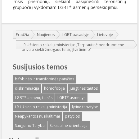
imsis priemonių, siekiant pasipriešinti teroristinių
grupuočių vykdomam LGBT* asmenų persekiojimui.
Jūs esate čia:
Pradžia
Naujienos
LGBT pasaulyje
Lietuvoje
LR Užsienio reikalų ministerija: „Tarptautinė bendruomenė
privalo siekti žmogaus teisių įtvirtinimo“
Susijusios temos
bifobinės ir transfobinės patyčios
diskriminacija
homofobija
jungtinės tautos
LGBT* asmenų teisės
LGBT* asmenys
LR Užsienio reikalų ministerija
lytinė tapatybė
Neapykantos nusikaltimai
patyčios
Saugumo Taryba
Seksualinė orientacija