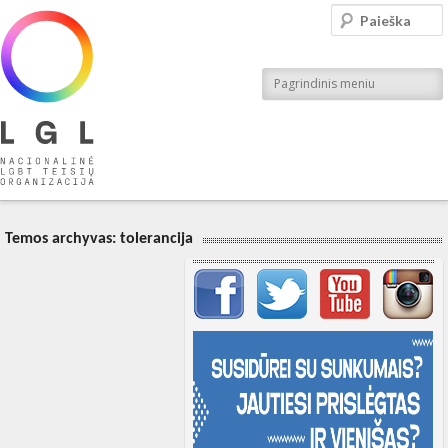
LGL
Paieška
Nacionalinė LGBT teisių organizacija
Pagrindinis meniu
Temos archyvas:
tolerancija
Svarbių įrašų meniu