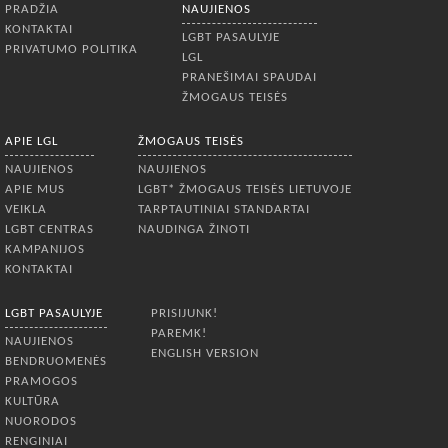
Vilniuje atstovai jau antrus metus iš
PRADŽIA
NAUJIENOS
KONTAKTAI
LGBT PASAULYJE
PRIVATUMO POLITIKA
LGL
PRANEŠIMAI SPAUDAI
ŽMOGAUS TEISĖS
APIE LGL
ŽMOGAUS TEISĖS
NAUJIENOS
NAUJIENOS
APIE MUS
LGBT* ŽMOGAUS TEISĖS LIETUVOJE
VEIKLA
TARPTAUTINIAI STANDARTAI
LGBT CENTRAS
NAUDINGA ŽINOTI
KAMPANIJOS
KONTAKTAI
LGBT PASAULYJE
PRISIJUNK!
PAREMK!
NAUJIENOS
ENGLISH VERSION
BENDRUOMENĖS
PRAMOGOS
KULTŪRA
NUORODOS
RENGINIAI