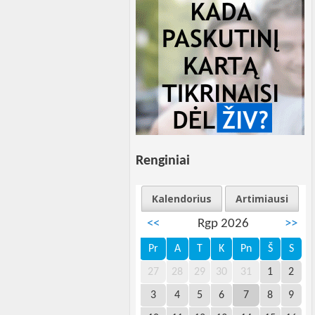
Renginiai
Kalendorius
Artimiausi
<<
Rgp 2026
>>
Pr
A
T
K
Pn
Š
S
27
28
29
30
31
1
2
3
4
5
6
7
8
9