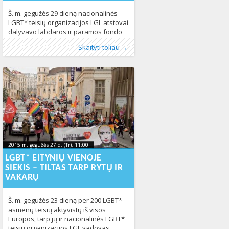
Š. m. gegužės 29 dieną nacionalinės
LGBT* teisių organizacijos LGL atstovai
dalyvavo labdaros ir paramos fondo
„Frida“ rengtoje tarpdisciplininėje
Publikavo
Kategorijos:
Žymos:
diskriminacija
:
Aliona
Fotogalerija
, LGL
,
homoseksualūs
,
LGBT pasaulyje
,
Skaityti toliau →
konferencijoje – diskusijoje „Smurtas
LGL
asmenys
,
Lietuvoje
,
konferencija
,
Naujienos
,
lyčių lygybė
,
Žmogaus teisės
,
patyčios
609
,
aplink mus: priežastys, pasekmės ir
smurtas
,
tolerancija
809
sprendimo būdai“, kuri vyko Kauno
miesto savivaldybės Didžiojoje salėje.
Konferencija siekta atkreipti dėmesį į
smurto problemą mūsų visuomenėje ir
dalintis įžvalgomis smurto įveikimo
tema. Konferencijos metu LSMU
2015 m. gegužės 27 d. (Tr), 11:00
2015-11-
2015 m. gegužės 27 d. (Tr), 11:00
2015-11-19T16:28:12+00:00
19T16:28:12+00:00
LGBT* EITYNIŲ VIENOJE
SIEKIS – TILTAS TARP RYTŲ IR
VAKARŲ
Š. m. gegužės 23 dieną per 200 LGBT*
asmenų teisių aktyvistų iš visos
Europos, tarp jų ir nacionalinės LGBT*
teisių organizacijos LGL vadovas