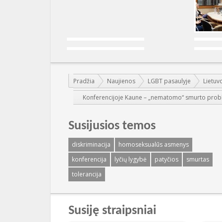
Jūs esate čia:
Pradžia
Naujienos
LGBT pasaulyje
Lietuv
Konferencijoje Kaune – „nematomo“ smurto prob
Susijusios temos
diskriminacija
homoseksualūs asmenys
konferencija
lyčių lygybė
patyčios
smurtas
tolerancija
Susiję straipsniai