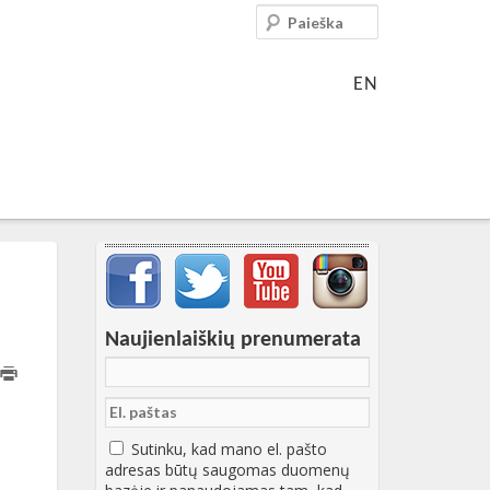
Paieška
EN
Svarbių įrašų meniu
Naujienlaiškių prenumerata
16:25:25+00:00
Sutinku, kad mano el. pašto
adresas būtų saugomas duomenų