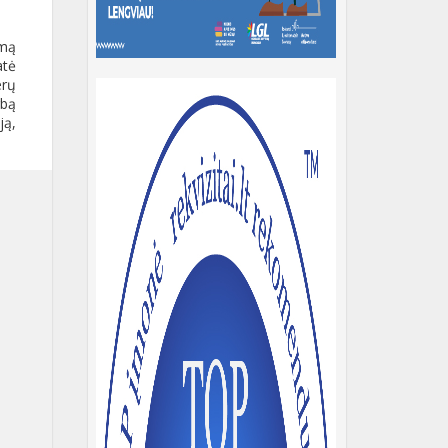
ymą
atė
erų
rbą
ją,