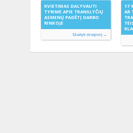
KVIETIMAS DALYVAUTI
17 
TYRIME APIE TRANSLYČIŲ
AR 
ASMENŲ PADĖTĮ DARBO
TR
RINKOJE
TEI
KL
Skaityti straipsnį →