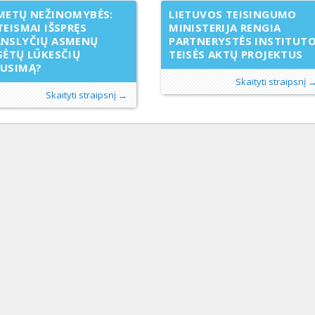
METŲ NEŽINOMYBĖS:
LIETUVOS TEISINGUMO
TEISMAI IŠSPRĘS
MINISTERIJA RENGIA
ANSLYČIŲ ASMENŲ
PARTNERYSTĖS INSTITUT
SĖTŲ LŪKESČIŲ
TEISĖS AKTŲ PROJEKTUS
AUSIMĄ?
Skaityti straipsnį 
Skaityti straipsnį →