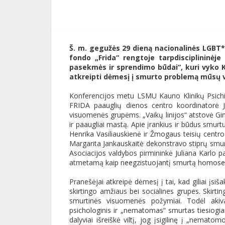
Š. m. gegužės 29 dieną nacionalinės LGBT*
fondo „Frida“ rengtoje tarpdisciplininėje
pasekmės ir sprendimo būdai“, kuri vyko K
atkreipti dėmesį į smurto problemą mūsų v
Konferencijos metu LSMU Kauno Klinikų Psichiat
FRIDA paauglių dienos centro koordinatorė 
visuomenės grupėms. „Vaikų linijos“ atstovė Gint
ir paaugliai mastą. Apie įrankius ir būdus smurtu
Henrika Vasiliauskienė ir Žmogaus teisių centro
Margarita Jankauskaitė dekonstravo stiprų smurt
Asociacijos valdybos pirmininkė Juliana Karlo p
atmetamą kaip neegzistuojantį smurtą homose
Pranešėjai atkreipė dėmesį į tai, kad giliai įsi
skirtingo amžiaus bei socialines grupes. Skirting
smurtinės visuomenės požymiai. Todėl akivai
psichologinis ir „nematomas“ smurtas tiesiogiai
dalyviai išreiškė viltį, jog įsigilinę į „nemato