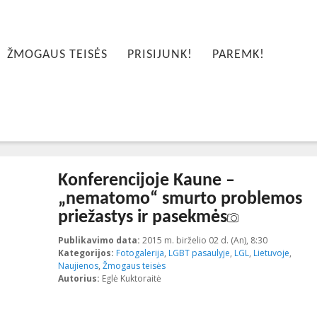
ŽMOGAUS TEISĖS
PRISIJUNK!
PAREMK!
Konferencijoje Kaune –
„nematomo“ smurto problemos
priežastys ir pasekmės
Publikavimo data:
2015 m. birželio 02 d. (An), 8:30
2015-11-19T
Kategorijos:
Fotogalerija
,
LGBT pasaulyje
,
LGL
,
Lietuvoje
,
Naujienos
,
Žmogaus teisės
Autorius:
Eglė Kuktoraitė