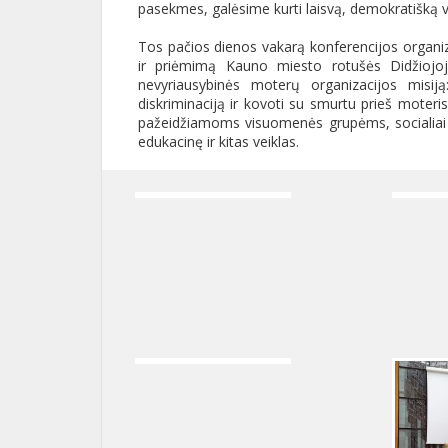
pasekmes, galėsime kurti laisvą, demokratišką
Tos pačios dienos vakarą konferencijos organiza
ir priėmimą Kauno miesto rotušės Didžiojo
nevyriausybinės moterų organizacijos misiją:
diskriminaciją ir kovoti su smurtu prieš moteri
pažeidžiamoms visuomenės grupėms, socialiai 
edukacinę ir kitas veiklas.