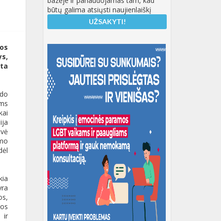
bazėje ir panaudojamas tam, kad
būtų galima atsiųsti naujienlaiškį
mos
ys,
kta
ndo
oms
kai
ija
ovė
imo
dėl
kia
yra
os,
jos
 ir