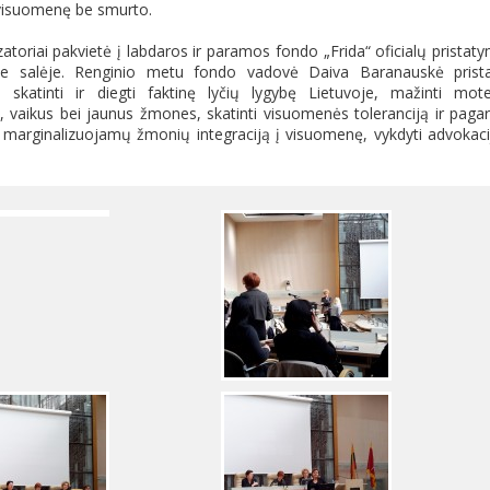
 visuomenę be smurto.
toriai pakvietė į labdaros ir paramos fondo „Frida“ oficialų pristat
je salėje. Renginio metu fondo vadovė Daiva Baranauskė prist
 skatinti ir diegti faktinę lyčių lygybę Lietuvoje, mažinti mot
s, vaikus bei jaunus žmones, skatinti visuomenės toleranciją ir paga
marginalizuojamų žmonių integraciją į visuomenę, vykdyti advokaci