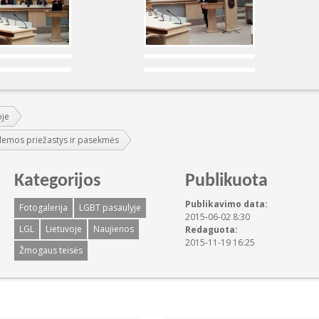
oje
lemos priežastys ir pasekmės
Kategorijos
Publikuota
Publikavimo data:
Fotogalerija
LGBT pasaulyje
2015-06-02 8:30
LGL
Lietuvoje
Naujienos
Redaguota:
2015-11-19 16:25
Žmogaus teisės