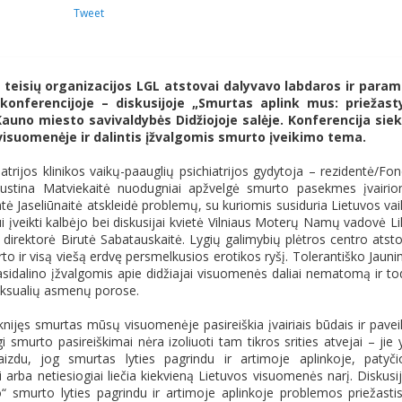
Tweet
 teisių organizacijos LGL atstovai dalyvavo labdaros ir para
 konferencijoje – diskusijoje „Smurtas aplink mus: priežast
auno miesto savivaldybės Didžiojoje salėje. Konferencija sie
isuomenėje ir dalintis įžvalgomis smurto įveikimo tema.
rijos klinikos vaikų-paauglių psichiatrijos gydytoja – rezidentė/Fo
Justina Matviekaitė nuodugniai apžvelgė smurto pasekmes įvairi
ė Jaseliūnaitė atskleidė problemų, su kuriomis susiduria Lietuvos vai
i įveikti kalbėjo bei diskusijai kvietė Vilniaus Moterų Namų vadovė Lil
 direktorė Birutė Sabatauskaitė. Lygių galimybių plėtros centro atst
o ir visą viešą erdvę persmelkusios erotikos ryšį. Tolerantiško Jaun
asidalino įžvalgomis apie didžiajai visuomenės daliai nematomą ir to
ksualių asmenų porose.
šaknijęs smurtas mūsų visuomenėje pasireiškia įvairiais būdais ir pavei
i smurto pasireiškimai nėra izoliuoti tam tikros srities atvejai – jie 
zdu, jog smurtas lyties pagrindu ir artimoje aplinkoje, patyči
 arba netiesiogiai liečia kiekvieną Lietuvos visuomenės narį. Diskusi
mo“ smurto lyties pagrindu ir artimoje aplinkoje problemos priežastis