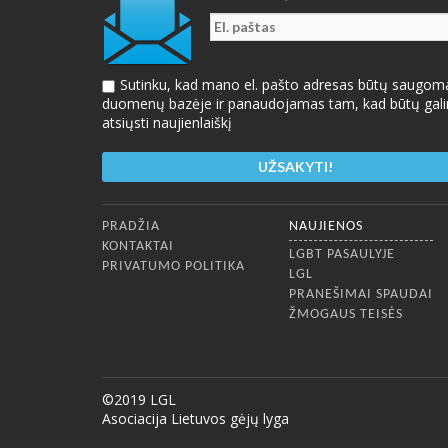
Sutinku, kad mano el. pašto adresas būtų saugom
duomenų bazėje ir panaudojamas tam, kad būtų gal
atsiųsti naujienlaiškį
Apatinis meniu
PRADŽIA
NAUJIENOS
KONTAKTAI
LGBT PASAULYJE
PRIVATUMO POLITIKA
LGL
PRANEŠIMAI SPAUDAI
ŽMOGAUS TEISĖS
©2019 LGL
Asociacija Lietuvos gėjų lyga