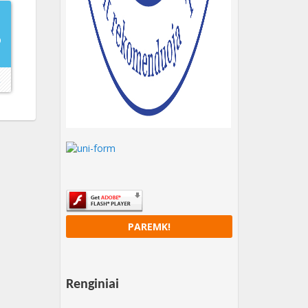
O
→
PAREMK!
Renginiai