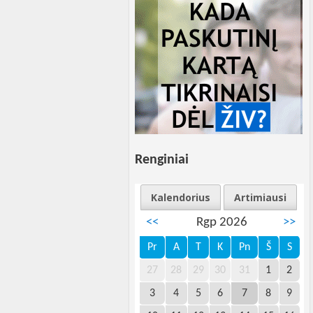
Renginiai
Kalendorius
Artimiausi
<<
Rgp 2026
>>
Pr
A
T
K
Pn
Š
S
27
28
29
30
31
1
2
3
4
5
6
7
8
9