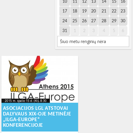
10
11
12
13
14
15
16
17
18
19
20
21
22
23
24
25
26
27
28
29
30
31
1
2
3
4
5
6
Šiuo metu renginių nėra
2015 m. spalio 15 d. (Kt), 8:30
2015-11-
2015 m. spalio 15 d. (Kt), 8:30
2015-11-19T15:29:23+00:00
19T15:29:23+00:00
ASOCIACIJOS LGL ATSTOVAI
DALYVAUS XIX-OJE METINĖJE
„ILGA-EUROPE“
KONFERENCIJOJE