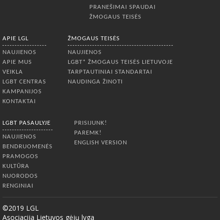
PRANEŠIMAI SPAUDAI
ŽMOGAUS TEISĖS
APIE LGL
ŽMOGAUS TEISĖS
NAUJIENOS
NAUJIENOS
APIE MUS
LGBT* ŽMOGAUS TEISĖS LIETUVOJE
VEIKLA
TARPTAUTINIAI STANDARTAI
LGBT CENTRAS
NAUDINGA ŽINOTI
KAMPANIJOS
KONTAKTAI
LGBT PASAULYJE
PRISIJUNK!
PAREMK!
NAUJIENOS
ENGLISH VERSION
BENDRUOMENĖS
PRAMOGOS
KULTŪRA
NUORODOS
RENGINIAI
©2019 LGL
Asociacija Lietuvos gėjų lyga