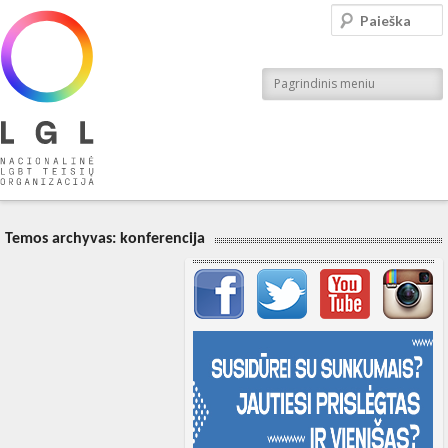
LGL
Paieška
Nacionalinė LGBT teisių organizacija
Pagrindinis meniu
Temos archyvas:
konferencija
Svarbių įrašų meniu