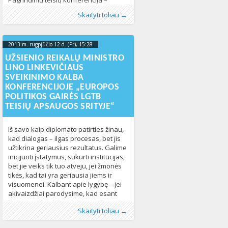
Pagrindinių teisių konferencija –
aukšto lygio metinis renginys,
Publikavo
Kategorijos:
Žymos:
Europos Sąjunga
:
Aliona
Lietuvoje
, LGL
,
Naujienos
,
Europos Sąjungos
253
Skaityti toliau →
organizuojamas Europos Sąjungos
Taryba
,
konferencija
,
pagrindiniu teisiu
pagrindinių teisių agentūros (FRA),
agentura
,
pirmininkavimas
690
bendradarbiaujant su ES Tarybai
2013 m. rugpjūčio 12 d. (Pr), 15:28
2013-08-
pirmininkaujančia Lietuva. Šių metų
konferencijos tema ˗ „Kova su
12T15:36:05+00:00
UŽSIENIO REIKALŲ MINISTRO
neapykantos nusikaltimais Europos
LINO LINKEVIČIAUS
Sąjungoje“. Į šį renginį susirinks
SVEIKINIMO KALBA
daugiau negu 300 Europos Sąjungos ir
KONFERENCIJOJE „EUROPOS
nacionalinio lygmens politikų ir
POLITIKOS GAIRĖS LGTB
praktikų, ES institucijų
TEISIŲ APSAUGOS SRITYJE“
Iš savo kaip diplomato patirties žinau,
kad dialogas – ilgas procesas, bet jis
užtikrina geriausius rezultatus. Galime
inicijuoti įstatymus, sukurti institucijas,
bet jie veiks tik tuo atveju, jei žmonės
tikės, kad tai yra geriausia jiems ir
visuomenei. Kalbant apie lygybę – jei
akivaizdžiai parodysime, kad esant
lygioms galimybėms laimi visi. Esu
Publikavo
Kategorijos:
Žymos:
Baltic Pride
:
Aliona
Lietuvoje
, LGL
,
kalba
,
Naujienos
,
konferencija
253
,
Skaityti toliau →
tikras, kad visi norime
Linkevičius
465