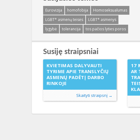
Eurovizija
homofobija
Homoseksualumas
LGBT* asmenų teisės
LGBT* asmenys
lygybė
tolerancija
tos pačios lyties poros
Susiję straipsniai
KVIETIMAS DALYVAUTI
17 
TYRIME APIE TRANSLYČIŲ
AR 
ASMENŲ PADĖTĮ DARBO
TR
RINKOJE
TEI
KL
Skaityti straipsnį →