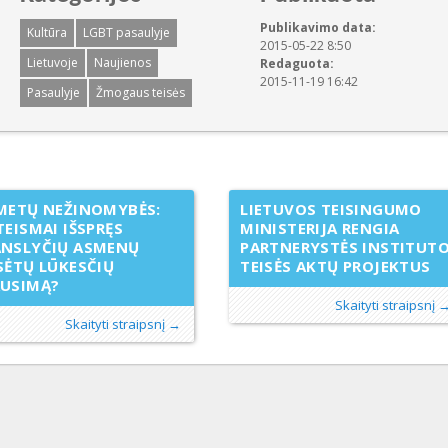
Publikavimo data:
Kultūra
LGBT pasaulyje
2015-05-22 8:50
Lietuvoje
Naujienos
Redaguota:
2015-11-19 16:42
Pasaulyje
Žmogaus teisės
METŲ NEŽINOMYBĖS:
LIETUVOS TEISINGUMO
TEISMAI IŠSPRĘS
MINISTERIJA RENGIA
ANSLYČIŲ ASMENŲ
PARTNERYSTĖS INSTITUT
SĖTŲ LŪKESČIŲ
TEISĖS AKTŲ PROJEKTUS
AUSIMĄ?
Skaityti straipsnį 
Skaityti straipsnį →