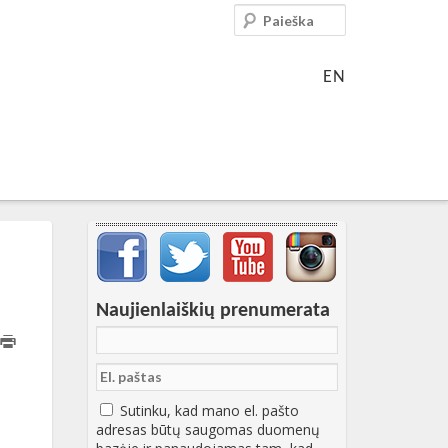
Paieška
EN
Svarbių įrašų meniu
Naujienlaiškių prenumerata
T16:42:59+00:00
Sutinku, kad mano el. pašto
adresas būtų saugomas duomenų