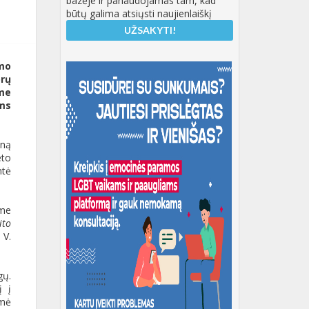
bazėje ir panaudojamas tam, kad
būtų galima atsiųsti naujienlaiškį
ymo
orų
ome
ams
iną
eto
ntė
ime
ito
 V.
gų.
į į
imė