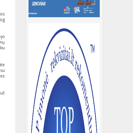
tos
jog
ėjo
anų
nku
ute
 su
ses
 už