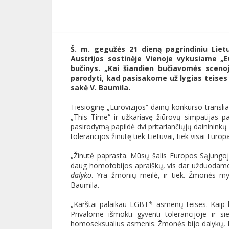
Š. m. gegužės 21 dieną pagrindiniu Lie
Austrijos sostinėje Vienoje vykusiame „E
bučinys. „Kai šiandien bučiavomės sceno
parodyti, kad pasisakome už lygias teises 
sakė V. Baumila.
Tiesioginę „Eurovizijos“ dainų konkurso translia
„This Time“ ir užkariavę žiūrovų simpatijas pa
pasirodymą papildė dvi pritariančiųjų dainininkų 
tolerancijos žinutę tiek Lietuvai, tiek visai Europa
„Žinutė paprasta. Mūsų šalis Europos Sąjungoje 
daug homofobijos apraiškų, vis dar užduodame k
dalyko
. Yra žmonių meilė, ir tiek. Žmonės my
Baumila.
„Karštai palaikau LGBT* asmenų teises. Kaip 
Privalome išmokti gyventi tolerancijoje ir si
homoseksualius asmenis. Žmonės bijo dalykų, ku