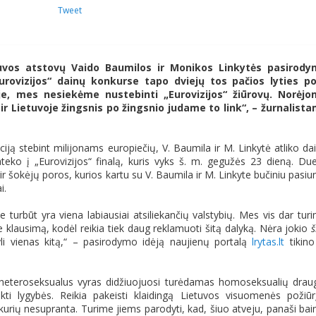
Tweet
tuvos atstovų Vaido Baumilos ir Monikos Linkytės pasirod
urovizijos“ dainų konkurse tapo dviejų tos pačios lyties p
je, mes nesiekėme nustebinti „Eurovizijos“ žiūrovų. Norėj
ir Lietuvoje žingsnis po žingsnio judame to link“, – žurnalist
ciją stebint milijonams europiečių, V. Baumila ir M. Linkytė atliko da
teko į „Eurovizijos“ finalą, kuris vyks š. m. gegužės 23 dieną. Du
ir šokėjų poros, kurios kartu su V. Baumila ir M. Linkyte bučiniu pasiu
i.
turbūt yra viena labiausiai atsiliekančių valstybių. Mes vis dar tur
lausimą, kodėl reikia tiek daug reklamuoti šitą dalyką. Nėra jokio
š
li vienas kitą,“ – pasirodymo idėją naujienų portalą
lrytas.lt
tikino
heteroseksualus vyras didžiuojuosi turėdamas homoseksualių drau
ekti lygybės. Reikia pakeisti klaidingą Lietuvos visuomenės požiūr
rių nesupranta. Turime jiems parodyti, kad, šiuo atveju, panaši ba