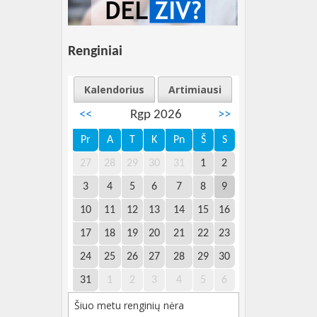
Renginiai
Kalendorius
Artimiausi
<<
Rgp 2026
>>
Pr
A
T
K
Pn
Š
S
27
28
29
30
31
1
2
3
4
5
6
7
8
9
10
11
12
13
14
15
16
17
18
19
20
21
22
23
24
25
26
27
28
29
30
31
1
2
3
4
5
6
Šiuo metu renginių nėra