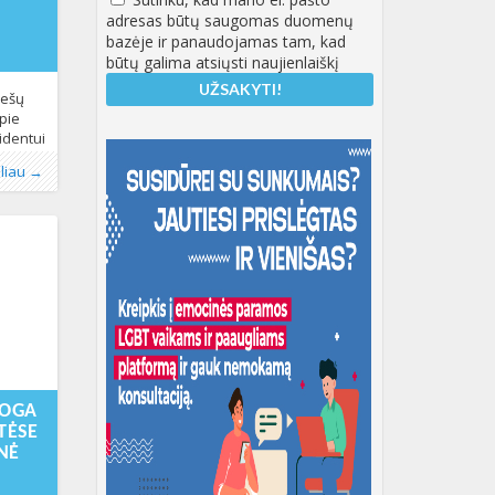
adresas būtų saugomas duomenų
bazėje ir panaudojamas tam, kad
būtų galima atsiųsti naujienlaiškį
iešų
pie
identui
4 metų
atus
oliau →
r viso
ruoti
laikant
ų metu
4-06-
11:42:27+00:00
ROGA
TĖSE
NĖ