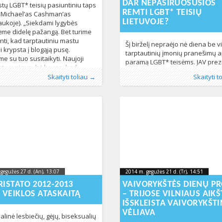
DAR NEPASIRUOŠUSIOS
istų LGBT* teisių pasiuntiniu taps
REMTI LGBT* TEISIŲ
 Michael’as Cashman’as
LIETUVOJE?
aukoje). „Siekdami lygybės
me didelę pažangą. Bet turime
inti, kad tarptautiniu mastu
Šį birželį nepraėjo nė diena be v
i krypsta į blogąją pusę.
tarptautinių įmonių pranešimų a
e su tuo susitaikyti. Naujoji
paramą LGBT* teisėms. JAV prez
istų vyriausybė kovos, kad
Barakui Obamai paskelbus 201
o
os:
eiboristai
:
Aliona
Naujienos
, LGL
,
lgbt teises
154
275
Publikavo
Kategorijos:
Žymos:
Baltic Pride
:
Aliona
Naujienos
, LGL
,
lgbt teises
154
,
priv
intų, jog visame pasaulyje būtų
Skaityti toliau →
Skaityti t
birželį Išdidumo mėnesiu, šalies i
sektorius
399
pasaulio kompanijos ėmė konku
dėl kūrybiškiausių priemonių pa
visišką LGBT* teisių lygybę. San
Franciske vykusių Pride rengini
Burger King pardavinėjo „Proud
Whopper“ sumuštinį, Apple
darbuotojai bei generalinis
gegužės 27 d. (An), 13:07
2014-06-
2014 m. gegužės 21 d. (Tr), 14:51
201
2014 m. gegužės 21 d. (Tr), 14:51
2014-06-09T11:42:27+00:00
30T15:18:22+00:00
09T
RISTATO 2012-2013
VAIVORYKŠTĖS DIENŲ P
 VEIKLOS ATASKAITĄ
– TRIJOSE VILNIAUS AIKŠ
IŠSKLEISTA VAIVORYKŠTI
VĖLIAVA
alinė lesbiečių, gėjų, biseksualių