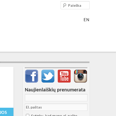
Paieška
EN
Svarbių įrašų meniu
Naujienlaiškių prenumerata
14-08-
T09:31:51+00:00
JOS
Sutinku, kad mano el. pašto