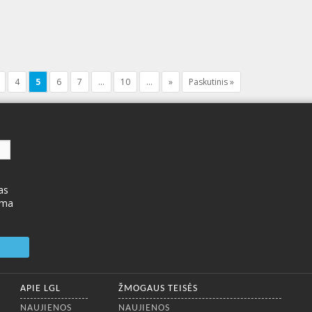
4
5
6
7
...
10
...
»
Paskutinis »
as
ima
APIE LGL
ŽMOGAUS TEISĖS
NAUJIENOS
NAUJIENOS