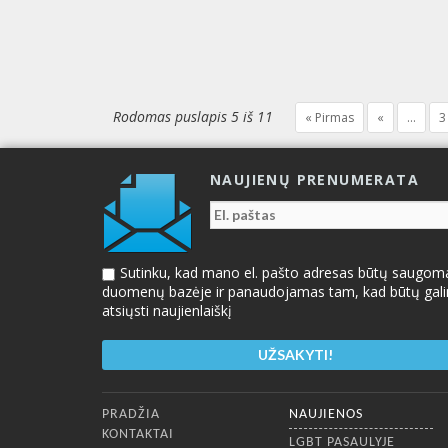
Rodomas puslapis 5 iš 11
« Pirmas
«
...
3
NAUJIENŲ PRENUMERATA
Sutinku, kad mano el. pašto adresas būtų saugom
duomenų bazėje ir panaudojamas tam, kad būtų gal
atsiųsti naujienlaiškį
Apatinis meniu
PRADŽIA
NAUJIENOS
KONTAKTAI
LGBT PASAULYJE