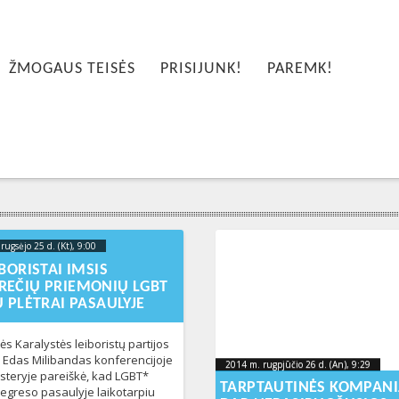
ŽMOGAUS TEISĖS
PRISIJUNK!
PAREMK!
rugsėjo 25 d. (Kt), 9:00
2023-10-
13T20:14:51+00:00
IBORISTAI IMSIS
REČIŲ PRIEMONIŲ LGBT
Ų PLĖTRAI PASAULYJE
ės Karalystės leiboristų partijos
s Edas Milibandas konferencijoje
2014 m. rugpjūčio 26 d. (An), 9:29
20
2014 m. rugpjūčio 26 d. (An), 9:29
teryje pareiškė, kad LGBT*
2014-08-26T09:31:51+00:00
26
TARPTAUTINĖS KOMPANI
 regreso pasaulyje laikotarpiu