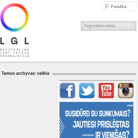
LGL
Paieška
Nacionalinė LGBT teisių organizacija
Pagrindinis meniu
Temos archyvas:
veikla
Svarbių įrašų meniu