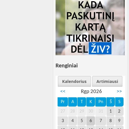
Renginiai
Kalendorius
Artimiausi
<<
Rgp 2026
>>
Pr
A
T
K
Pn
Š
S
27
28
29
30
31
1
2
3
4
5
6
7
8
9