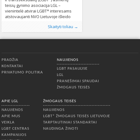
teisių gynimo asociacija LGL –
vienintelė atvirai LGBT* interesams
atstovaujanti NVO Lietuvoje išleido
2012 – 2013 metų veiklos ataskaitą,
Publikavo
Kategorijos:
Žymos:
LGBT
:
Aliona
Kultūra
,
lgbt teises
, LGL
,
LGL
,
,
Lietuvoje
LGL
,
projektai
,
,
Skaityti toliau →
kurią galite parsisiųsti čia. Šiuo leidiniu
Naujienos
veikla
,
veikloas ataskaita
,
Pranešimai spaudai
630
,
Žmogaus
kviečiame visus susipažinti su
teisės
624
organizacijos įgyvendintais projektais,
išleistais leidiniais, paruoštais
dokumentais, organizuotais renginiais,
Apatinis meniu
išsikeltais prioritetais bei metiniais
PRADŽIA
NAUJIENOS
finansiniais rodikliais. Savo veiklą
KONTAKTAI
pradėjusi
LGBT PASAULYJE
PRIVATUMO POLITIKA
LGL
PRANEŠIMAI SPAUDAI
ŽMOGAUS TEISĖS
APIE LGL
ŽMOGAUS TEISĖS
NAUJIENOS
NAUJIENOS
APIE MUS
LGBT* ŽMOGAUS TEISĖS LIETUVOJE
VEIKLA
TARPTAUTINIAI STANDARTAI
LGBT CENTRAS
NAUDINGA ŽINOTI
KAMPANIJOS