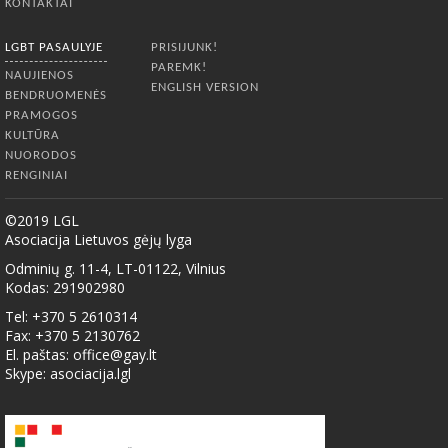
KONTAKTAI
LGBT PASAULYJE
PRISIJUNK!
PAREMK!
NAUJIENOS
ENGLISH VERSION
BENDRUOMENĖS
PRAMOGOS
KULTŪRA
NUORODOS
RENGINIAI
©2019 LGL
Asociacija Lietuvos gėjų lyga
Odminių g. 11-4, LT-01122, Vilnius
Kodas: 291902980
Tel: +370 5 2610314
Fax: +370 5 2130762
El. paštas:
office@gay.lt
Skype: asociacija.lgl