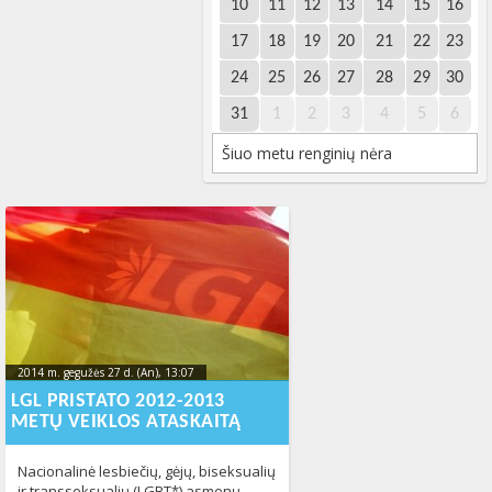
10
11
12
13
14
15
16
17
18
19
20
21
22
23
24
25
26
27
28
29
30
31
1
2
3
4
5
6
Šiuo metu renginių nėra
2014 m. gegužės 27 d. (An), 13:07
2014-06-
30T15:18:22+00:00
LGL PRISTATO 2012-2013
METŲ VEIKLOS ATASKAITĄ
Nacionalinė lesbiečių, gėjų, biseksualių
ir transseksualių (LGBT*) asmenų