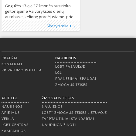
Gegužės 17-ąją 37 žmonės susirinko
geltonajame Vaivorykštės dienų
autobuse, kelionę pradėjusiame prie
LGBT centro. Linksmai grojant muzikai
Publikavo
Kategorijos:
Žymos:
homofobija
:
Aliona
Kultūra
, LGL
,
,
LGL
lgbt teises
,
Lietuvoje
,
Transfobija
,
,
Skaityti toliau →
ir mojuojant praeiviams , autobusas
Naujienos
Vaivorykšės duenos
,
Žmogaus teisės
,
vaivorykštės
517
išvažiavo į Vilniaus gatves. Autobuso
autobusas
634
keleiviai sustojo trijose strategiškai
svarbiose vietose – prie LR
Prezidentūros, Vilniaus rotušės ir
Apatinis meniu
Vilniaus miesto savivaldybės.
PRADŽIA
NAUJIENOS
Kiekvienoje iš šių stotelių penkiolika
KONTAKTAI
autobuso keleivių skubėjo išskleisti
LGBT PASAULYJE
PRIVATUMO POLITIKA
100-o metrų ilgio
LGL
PRANEŠIMAI SPAUDAI
ŽMOGAUS TEISĖS
APIE LGL
ŽMOGAUS TEISĖS
NAUJIENOS
NAUJIENOS
APIE MUS
LGBT* ŽMOGAUS TEISĖS LIETUVOJE
VEIKLA
TARPTAUTINIAI STANDARTAI
LGBT CENTRAS
NAUDINGA ŽINOTI
KAMPANIJOS