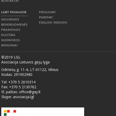
KONTAKTAI
LGBT PASAULYJE
PRISIJUNK!
PAREMK!
NAUJIENOS
ENGLISH VERSION
BENDRUOMENĖS
PRAMOGOS
KULTŪRA
NUORODOS
RENGINIAI
©2019 LGL
Asociacija Lietuvos gėjų lyga
Odminių g. 11-4, LT-01122, Vilnius
Kodas: 291902980
Tel: +370 5 2610314
Fax: +370 5 2130762
El. paštas:
office@gay.lt
Skype: asociacija.lgl