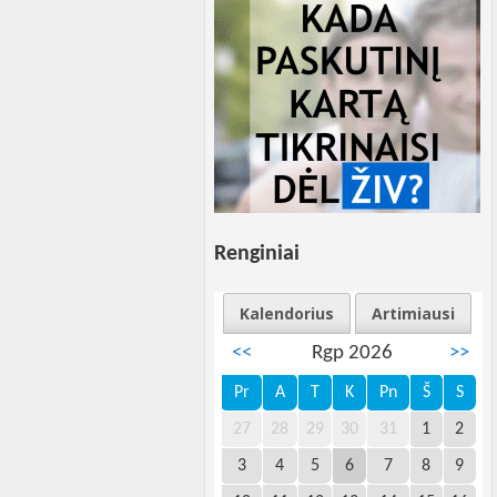
Renginiai
Kalendorius
Artimiausi
<<
Rgp 2026
>>
Pr
A
T
K
Pn
Š
S
27
28
29
30
31
1
2
3
4
5
6
7
8
9