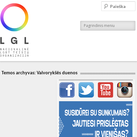
LGL
Paieška
Nacionalinė LGBT teisių organizacija
Pagrindinis meniu
Temos archyvas:
Vaivorykšės duenos
Svarbių įrašų meniu