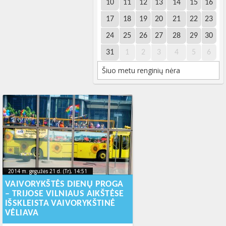
10
11
12
13
14
15
16
17
18
19
20
21
22
23
24
25
26
27
28
29
30
31
1
2
3
4
5
6
Šiuo metu renginių nėra
2014 m. gegužės 21 d. (Tr), 14:51
2014-06-
2014 m. gegužės 21 d. (Tr), 14:51
2014-06-09T11:42:27+00:00
09T11:42:27+00:00
VAIVORYKŠTĖS DIENŲ PROGA
– TRIJOSE VILNIAUS AIKŠTĖSE
IŠSKLEISTA VAIVORYKŠTINĖ
VĖLIAVA