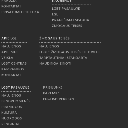
PRADŽIA
NAUJIENOS
nepriimtina. Lietuvos psichologų
KONTAKTAI
sąjunga pripažįsta, kad mes gyvename
LGBT PASAULYJE
PRIVATUMO POLITIKA
sudėtingoje socialinėje aplinkoje,
LGL
kurioje kartais susiduriame
PRANEŠIMAI SPAUDAI
ŽMOGAUS TEISĖS
APIE LGL
ŽMOGAUS TEISĖS
NAUJIENOS
NAUJIENOS
APIE MUS
LGBT* ŽMOGAUS TEISĖS LIETUVOJE
VEIKLA
TARPTAUTINIAI STANDARTAI
LGBT CENTRAS
NAUDINGA ŽINOTI
KAMPANIJOS
KONTAKTAI
LGBT PASAULYJE
PRISIJUNK!
PAREMK!
NAUJIENOS
ENGLISH VERSION
BENDRUOMENĖS
PRAMOGOS
KULTŪRA
NUORODOS
RENGINIAI