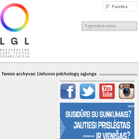
LGL
Paieška
Nacionalinė LGBT teisių organizacija
Pagrindinis meniu
Temos archyvas:
Lietuvos psichologų sąjunga
Svarbių įrašų meniu