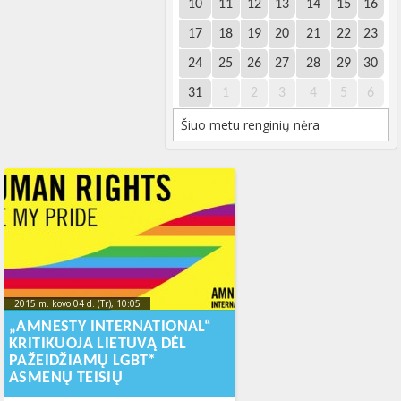
10
11
12
13
14
15
16
17
18
19
20
21
22
23
24
25
26
27
28
29
30
31
1
2
3
4
5
6
Šiuo metu renginių nėra
2015 m. kovo 04 d. (Tr), 10:05
2015-11-
20T14:18:31+00:00
„AMNESTY INTERNATIONAL“
KRITIKUOJA LIETUVĄ DĖL
PAŽEIDŽIAMŲ LGBT*
ASMENŲ TEISIŲ