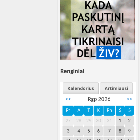
Renginiai
Kalendorius
Artimiausi
<<
Rgp 2026
>>
Pr
A
T
K
Pn
Š
S
27
28
29
30
31
1
2
3
4
5
6
7
8
9