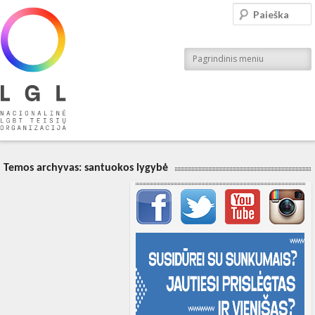
LGL
Paieška
Nacionalinė LGBT teisių organizacija
Pagrindinis meniu
Temos archyvas:
santuokos lygybė
Svarbių įrašų meniu