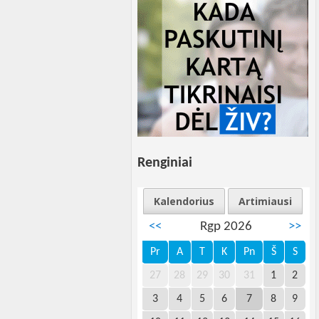
Renginiai
Kalendorius
Artimiausi
<<
Rgp 2026
>>
Pr
A
T
K
Pn
Š
S
27
28
29
30
31
1
2
3
4
5
6
7
8
9