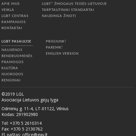
APIE MUS
LGBT* ŽMOGAUS TEISĖS LIETUVOJE
VEIKLA
TARPTAUTINIAI STANDARTAI
LGBT CENTRAS
NAUDINGA ŽINOTI
KAMPANIJOS
KONTAKTAI
LGBT PASAULYJE
PRISIJUNK!
PAREMK!
NAUJIENOS
ENGLISH VERSION
BENDRUOMENĖS
PRAMOGOS
KULTŪRA
NUORODOS
RENGINIAI
©2019 LGL
Asociacija Lietuvos gėjų lyga
Odminių g. 11-4, LT-01122, Vilnius
Kodas: 291902980
Tel: +370 5 2610314
Fax: +370 5 2130762
El. paštas:
office@gay.lt