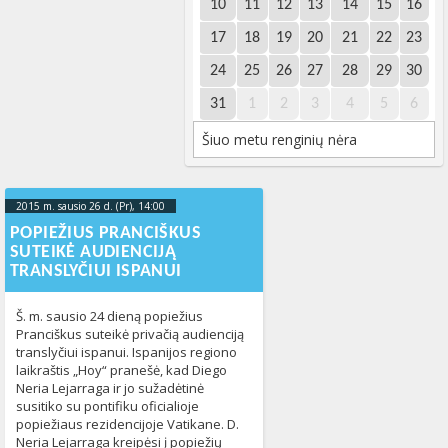
10
11
12
13
14
15
16
17
18
19
20
21
22
23
24
25
26
27
28
29
30
31
1
2
3
4
5
6
Šiuo metu renginių nėra
2015 m. sausio 26 d. (Pr), 14:00
2023-10-
16T20:16:19+00:00
POPIEŽIUS PRANCIŠKUS
SUTEIKĖ AUDIENCIJĄ
TRANSLYČIUI ISPANUI
Š. m. sausio 24 dieną popiežius
Pranciškus suteikė privačią audienciją
translyčiui ispanui. Ispanijos regiono
laikraštis „Hoy“ pranešė, kad Diego
Neria Lejarraga ir jo sužadėtinė
susitiko su pontifiku oficialioje
popiežiaus rezidencijoje Vatikane. D.
Neria Lejarraga kreipėsi į popiežių