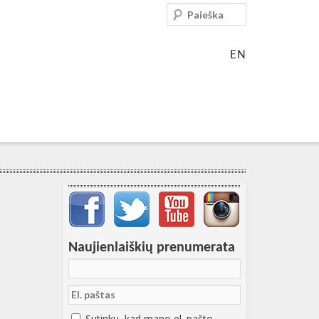
Paieška
EN
Svarbių įrašų meniu
Naujienlaiškių prenumerata
Sutinku, kad mano el. pašto