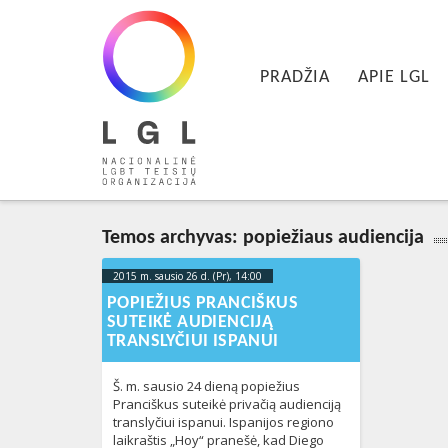
LGL
Pagrindinis meniu
Nacionalinė LGBT teisių organizacija
EITI PRIE PIRMINIO TURINIO
EITI PRIE ANTRINIO TURINIO
PRADŽIA
APIE LGL
Temos archyvas:
popiežiaus audiencija
2015 m. sausio 26 d. (Pr), 14:00
2023-10-
16T20:16:19+00:00
POPIEŽIUS PRANCIŠKUS
SUTEIKĖ AUDIENCIJĄ
TRANSLYČIUI ISPANUI
Š. m. sausio 24 dieną popiežius
Pranciškus suteikė privačią audienciją
translyčiui ispanui. Ispanijos regiono
laikraštis „Hoy“ pranešė, kad Diego