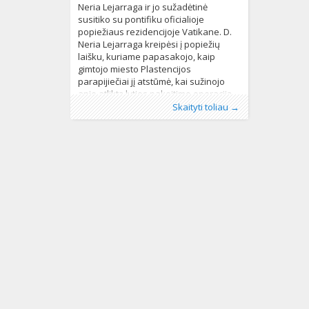
Neria Lejarraga ir jo sužadėtinė
susitiko su pontifiku oficialioje
popiežiaus rezidencijoje Vatikane. D.
Neria Lejarraga kreipėsi į popiežių
laišku, kuriame papasakojo, kaip
gimtojo miesto Plastencijos
parapijiečiai jį atstūmė, kai sužinojo
apie atliktą lyties pakeitimo operaciją.
Publikavo
Kategorijos:
Žymos:
diskriminacija
:
Aliona
LGBT pasaulyje
, LGL
,
lyties pakeitimo
,
Naujienos
,
Ispanas
Skaityti toliau →
Pasaulyje
operacija
347
,
popiežiaus audiencija
,
santuokos
lygybė
,
translyčiai asmenys
704