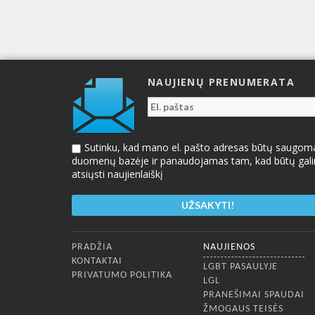
NAUJIENŲ PRENUMERATA
Sutinku, kad mano el. pašto adresas būtų saugom
duomenų bazėje ir panaudojamas tam, kad būtų gal
atsiųsti naujienlaiškį
Apatinis meniu
PRADŽIA
NAUJIENOS
KONTAKTAI
LGBT PASAULYJE
PRIVATUMO POLITIKA
LGL
PRANEŠIMAI SPAUDAI
ŽMOGAUS TEISĖS