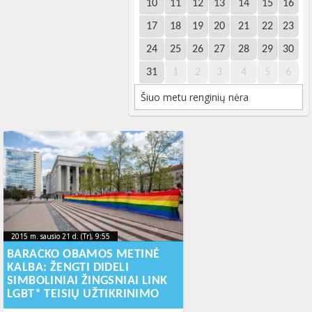
10
11
12
13
14
15
16
17
18
19
20
21
22
23
24
25
26
27
28
29
30
31
1
2
3
4
5
6
Šiuo metu renginių nėra
2015 m. sausio 21 d. (Tr), 9:55
2023-10-
2015 m. sausio 21 d. (Tr), 9:55
2023-10-16T20:04:06+00:00
16T20:04:06+00:00
BARACKO OBAMOS METINĖ
KALBA: ŽENGTI DIDELI
SIMBOLINIAI ŽINGSNIAI LINK
LGBT* TEISIŲ UŽTIKRINIMO