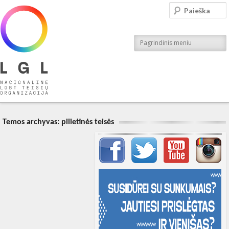
LGL
Paieška
Nacionalinė LGBT teisių organizacija
Pagrindinis meniu
Temos archyvas:
pilietinės teisės
Svarbių įrašų meniu