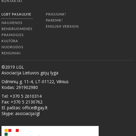
KONTAKTAI
LGBT PASAULYJE
PRISIJUNK!
PAREMK!
NAUJIENOS
ENGLISH VERSION
BENDRUOMENĖS
PRAMOGOS
KULTŪRA
NUORODOS
RENGINIAI
©2019 LGL
Asociacija Lietuvos gėjų lyga
Odminių g. 11-4, LT-01122, Vilnius
Kodas: 291902980
Tel: +370 5 2610314
Fax: +370 5 2130762
El. paštas:
office@gay.lt
Skype: asociacija.lgl