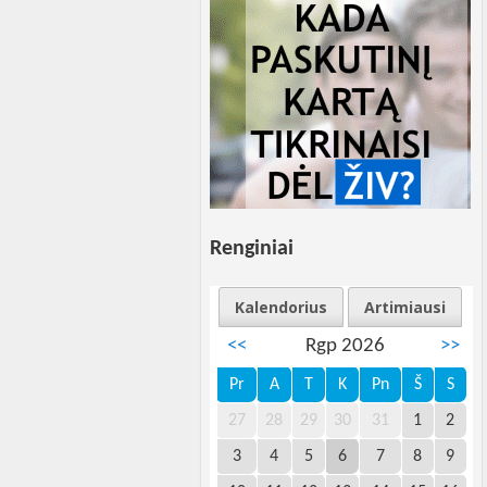
Renginiai
Kalendorius
Artimiausi
<<
Rgp 2026
>>
Pr
A
T
K
Pn
Š
S
27
28
29
30
31
1
2
3
4
5
6
7
8
9