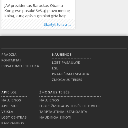
JAV prezidentas Barackas Obama
Kongrese pasakė šeštąją savo metinę
kalbą, kurią apžvalgininkai giria kaip
stiprią ir pergalingą. Per savo kalbą
Publikavo
Kategorijos:
Žymos:
biseksulūs asmenys
:
Aliona
LGBT pasaulyje
, LGL
,
,
pilietinės teisės
Naujienos
,
,
Skaityti toliau →
B.Obama – kaip nė vienas kitas JAV
Pasaulyje
santuokos lygybė
347
,
tos pačios lyties asmenų
prezidentas – tvirtai parėmė
santuoka
,
translyčiai asmenys
733
santuokos lygybę, pavadindamas ją
pilietine teise, praneša portalas
15min.lt. „Mačiau, kaip tos pačios lyties
Apatinis meniu
asmenų santuoka iš klausimo, kuris
PRADŽIA
NAUJIENOS
anksčiau mus skyrė, virto laisvės
KONTAKTAI
LGBT PASAULYJE
PRIVATUMO POLITIKA
LGL
PRANEŠIMAI SPAUDAI
ŽMOGAUS TEISĖS
APIE LGL
ŽMOGAUS TEISĖS
NAUJIENOS
NAUJIENOS
APIE MUS
LGBT* ŽMOGAUS TEISĖS LIETUVOJE
VEIKLA
TARPTAUTINIAI STANDARTAI
LGBT CENTRAS
NAUDINGA ŽINOTI
KAMPANIJOS