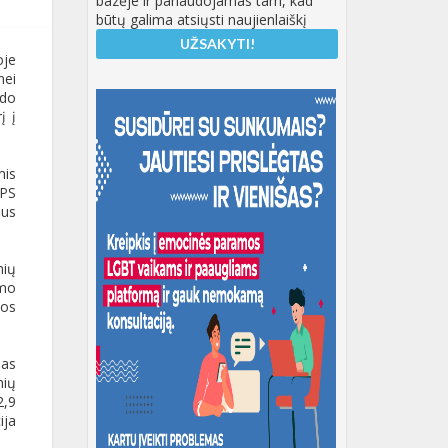
bazėje ir panaudojamas tam, kad
būtų galima atsiųsti naujienlaiškį
oje
nei
zdo
į į
mis
LPS
mus
nių
imo
jos
nas
nių
2,9
ija