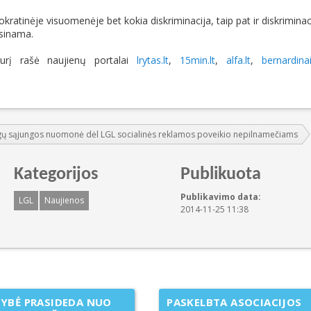
atinėje visuomenėje bet kokia diskriminacija, taip pat ir diskriminac
isinama.
urį rašė naujienų portalai
lrytas.lt
,
15min.lt
,
alfa.lt
,
bernardinai
gų sąjungos nuomonė dėl LGL socialinės reklamos poveikio nepilnamečiams
Kategorijos
Publikuota
Publikavimo data:
LGL
Naujienos
2014-11-25 11:38
YBĖ PRASIDEDA NUO
PASKELBTA ASOCIACIJOS