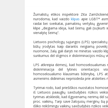
Žurnalistų etikos inspektorė Zita Zamžickien
nurodoma, kad vaizdo
klipas
apie LGBT* asmen
raidai bei sveikatai, pamatinių vertybių gyv
klipe „diegiama idėja, kad šeimą gali (su)kurti 
vienalytę šeimą“.
Lietuvos psichologų sąjungos (LPS) specialistų
būtų įrodytas kaip darantis neigiamą poveikį 
nuomone, žalą gali daryti ne minėtas vaizdo kl
sunkumus dėl stigmos ir diskriminacijos mūsų v
LPS atkreipia dėmesį, kad homoseksualumas nė
diskriminacija dėl lytinės orientacijos 
homoseksualumo klausimais būtinybę, LPS atkr
asmenims didinimas neprisideda prie atskirties
Tyrimai rodo, kad priešiškos nuostatos homosek
iš Lietuvos paauglių savižudybės rizikos veik
tyrimas atskleidė, kad išgyvenamą nerimą dėl sa
proc. vaikinų. Tarp save žalojusių merginų šią p
išliko reikšmingu vaikinų savižudybės rizikos veik