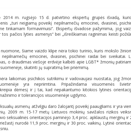
ė 2014 m. rugsėjo 15 d. patvirtino ekspertų grupės išvadą, kuri
is „turi neigiamą poveikį nepilnamečių emocinei, dvasinei, psichi
enime tinkamam formavimuisi“. Ekspertų išvadose pažymima, jog vai
ir tos pačios lyties asmenys“ bei „išreiškiamas raginimas keisti požiūr
 nuomone, šiame vaizdo klipe nėra tokio turinio, kuris mokslo žinio
nepilnamečių emocinei, dvasinei, psichinei raidai bei sveikatai. 
ipas, o draudimas viešoje erdvėje kalbėti apie LGBT* žmonių patiria
isuomenėje, skatinti jų supratimą bei priėmimą.
ra laikomas psichikos sutrikimu ir vadovaujasi nuostata, jog žmo
visuomenėje yra nepriimtina. Pripažindama visuomenės šviet
eipia dėmesį ir į tai, kad nepakantumo kitokios lytinės orientaci
 mažinimo ir tolerancijos visuomenėje ugdymo.
sualių asmenų atžvilgiu daro žalojantį poveikį paaugliams ir yra vie
snių. 2009 m. 15-17 metų Lietuvos mokinių savižalos rizikos veiks
vo seksualinės orientacijos paminėjo 3,4 proc. apklaustų merginų ir 
riežastį nurodė 11,9 proc. merginų ir 30 proc. vaikinų. Lytinė orientac
sniu.