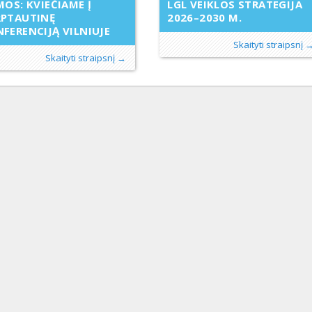
MOS: KVIEČIAME Į
LGL VEIKLOS STRATEGIJA
RPTAUTINĘ
2026–2030 M.
FERENCIJĄ VILNIUJE
Skaityti straipsnį 
Skaityti straipsnį →