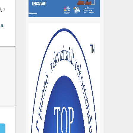
ija
.lt
,