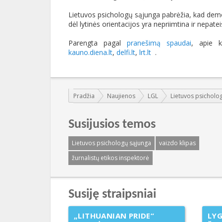
Lietuvos psichologų sąjunga pabrėžia, kad demokr
dėl lytinės orientacijos yra nepriimtina ir nepate
Parengta pagal
pranešimą spaudai
, apie k
kauno.diena.lt
,
delfi.lt
,
lrt.lt
.
Jūs esate čia:
Pradžia
Naujienos
LGL
Lietuvos psicholo
Susijusios temos
Lietuvos psichologų sąjunga
vaizdo klipas
žurnalistų etikos inspektorė
Susiję straipsniai
„LITHUANIAN PRIDE“
LYG