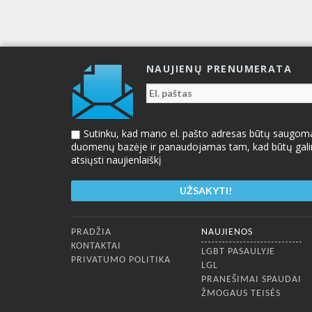
NAUJIENŲ PRENUMERATA
Sutinku, kad mano el. pašto adresas būtų saugom
duomenų bazėje ir panaudojamas tam, kad būtų gal
atsiųsti naujienlaiškį
Apatinis meniu
PRADŽIA
NAUJIENOS
KONTAKTAI
LGBT PASAULYJE
PRIVATUMO POLITIKA
LGL
PRANEŠIMAI SPAUDAI
ŽMOGAUS TEISĖS