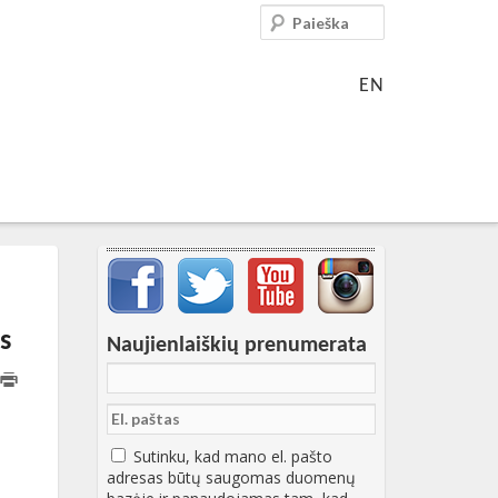
Paieška
EN
Svarbių įrašų meniu
s
Naujienlaiškių prenumerata
5T14:30:09+00:00
Sutinku, kad mano el. pašto
adresas būtų saugomas duomenų