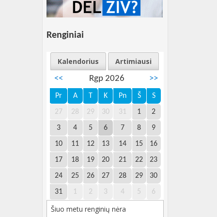
Renginiai
Kalendorius
Artimiausi
<<
Rgp 2026
>>
Pr
A
T
K
Pn
Š
S
27
28
29
30
31
1
2
3
4
5
6
7
8
9
10
11
12
13
14
15
16
17
18
19
20
21
22
23
24
25
26
27
28
29
30
31
1
2
3
4
5
6
Šiuo metu renginių nėra