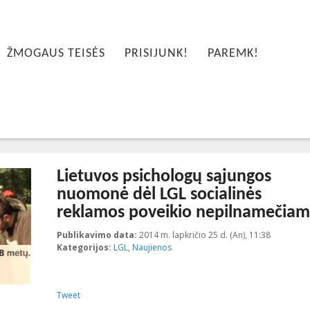
ŽMOGAUS TEISĖS
PRISIJUNK!
PAREMK!
Lietuvos psichologų sąjungos
nuomonė dėl LGL socialinės
reklamos poveikio nepilnamečiam
Publikavimo data:
2014 m. lapkričio 25 d. (An), 11:38
2014-11-2
Kategorijos:
LGL
,
Naujienos
Tweet