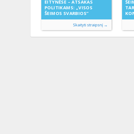
EITYNĖSE – ATSAKAS
ŠEI
POLITIKAMS: „VISOS
TA
ŠEIMOS SVARBIOS“
KON
Skaityti straipsnį →