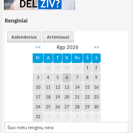
Renginiai
Kalendorius
Artimiausi
<<
Rgp 2026
>>
Pr
A
T
K
Pn
Š
S
27
28
29
30
31
1
2
3
4
5
6
7
8
9
10
11
12
13
14
15
16
17
18
19
20
21
22
23
24
25
26
27
28
29
30
31
1
2
3
4
5
6
Šiuo metu renginių nėra