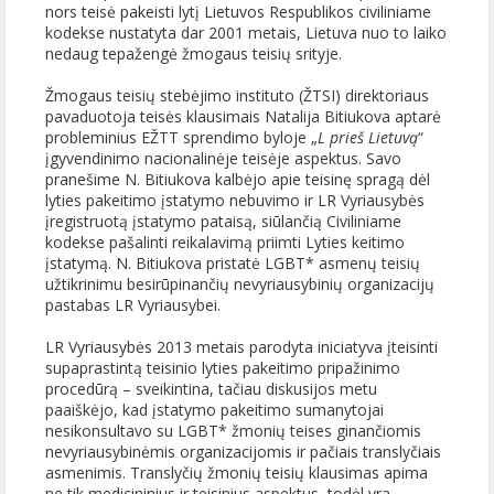
nors teisė pakeisti lytį Lietuvos Respublikos civiliniame
kodekse nustatyta dar 2001 metais, Lietuva nuo to laiko
nedaug tepažengė žmogaus teisių srityje.
Žmogaus teisių stebėjimo instituto (ŽTSI) direktoriaus
pavaduotoja teisės klausimais Natalija Bitiukova aptarė
probleminius EŽTT sprendimo byloje „
L prieš Lietuvą
“
įgyvendinimo nacionalinėje teisėje aspektus. Savo
pranešime N. Bitiukova kalbėjo apie teisinę spragą dėl
lyties pakeitimo įstatymo nebuvimo ir LR Vyriausybės
įregistruotą įstatymo pataisą, siūlančią Civiliniame
kodekse pašalinti reikalavimą priimti Lyties keitimo
įstatymą. N. Bitiukova pristatė LGBT* asmenų teisių
užtikrinimu besirūpinančių nevyriausybinių organizacijų
pastabas LR Vyriausybei.
LR Vyriausybės 2013 metais parodyta iniciatyva įteisinti
supaprastintą teisinio lyties pakeitimo pripažinimo
procedūrą – sveikintina, tačiau diskusijos metu
paaiškėjo, kad įstatymo pakeitimo sumanytojai
nesikonsultavo su LGBT* žmonių teises ginančiomis
nevyriausybinėmis organizacijomis ir pačiais translyčiais
asmenimis. Translyčių žmonių teisių klausimas apima
ne tik medicininius ir teisinius aspektus, todėl yra