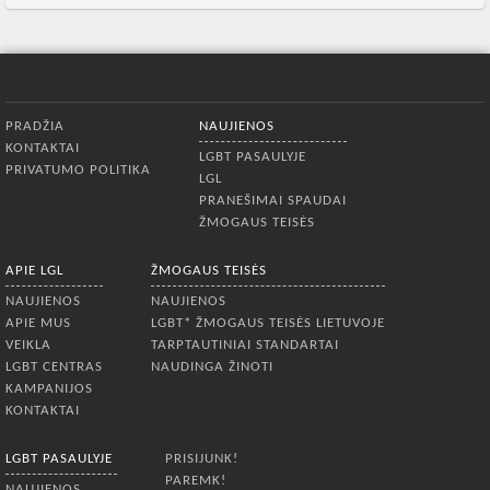
Apatinis meniu
PRADŽIA
NAUJIENOS
KONTAKTAI
LGBT PASAULYJE
PRIVATUMO POLITIKA
LGL
PRANEŠIMAI SPAUDAI
ŽMOGAUS TEISĖS
APIE LGL
ŽMOGAUS TEISĖS
NAUJIENOS
NAUJIENOS
APIE MUS
LGBT* ŽMOGAUS TEISĖS LIETUVOJE
VEIKLA
TARPTAUTINIAI STANDARTAI
LGBT CENTRAS
NAUDINGA ŽINOTI
KAMPANIJOS
KONTAKTAI
LGBT PASAULYJE
PRISIJUNK!
PAREMK!
NAUJIENOS