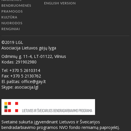
ENGLISH VERSION
BENDRUOMENĖS
PRAMOGOS
KULTŪRA
NUORODOS
RENGINIAI
©2019 LGL
Asociacija Lietuvos gėjų lyga
Odminių g. 11-4, LT-01122, Vilnius
Kodas: 291902980
Tel: +370 5 2610314
Fax: +370 5 2130762
El. paštas:
office@gay.lt
Skype: asociacija.lgl
Svetainė sukurta įgyvendinant Lietuvos ir Šveicarijos
bendradarbiavimo programos NVO fondo remiamą paprojektį.