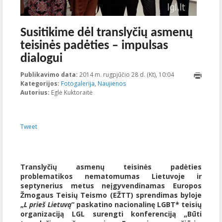
Susitikime dėl translyčių asmenų
teisinės padėties – impulsas
dialogui
Publikavimo data:
2014 m. rugpjūčio 28 d. (Kt), 10:04
2015-11-
Kategorijos:
Fotogalerija
,
Naujienos
20T15:32:35+00:
Autorius:
Eglė Kuktoraitė
Tweet
Translyčių asmenų teisinės padėties
problematikos nematomumas Lietuvoje ir
septynerius metus neįgyvendinamas Europos
Žmogaus Teisių Teismo (EŽTT) sprendimas byloje
„
L prieš Lietuvą
“ paskatino nacionalinę LGBT* teisių
organizaciją LGL surengti
konferenciją „Būti