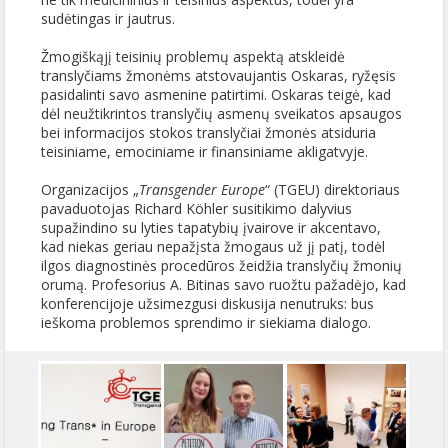
sudėtingas ir jautrus.
Žmogiškąjį teisinių problemų aspektą atskleidė
translyčiams žmonėms atstovaujantis Oskaras, ryžęsis
pasidalinti savo asmenine patirtimi. Oskaras teigė, kad
dėl neužtikrintos translyčių asmenų sveikatos apsaugos
bei informacijos stokos translyčiai žmonės atsiduria
teisiniame, emociniame ir finansiniame akligatvyje.
Organizacijos „
Transgender Europe
“ (TGEU) direktoriaus
pavaduotojas Richard Köhler susitikimo dalyvius
supažindino su lyties tapatybių įvairove ir akcentavo,
kad niekas geriau nepažįsta žmogaus už jį patį, todėl
ilgos diagnostinės procedūros žeidžia translyčių žmonių
orumą. Profesorius A. Bitinas savo ruožtu pažadėjo, kad
konferencijoje užsimezgusi diskusija nenutruks: bus
ieškoma problemos sprendimo ir siekiama dialogo.