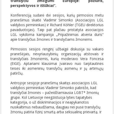
translyčiu žmogumi Europoje: požiūris,
perspektyvos ir iššūkiai“.
Konferenciją sudarė dvi sesijos, kurių pirmosios metu
pranešimus skaitė Vladimir Simonko (Asociacijos LGL
valdybos pirmininkas) ir Richard Köhler (TGEU direktorius
pavaduotojas). Taip pat plačiau pristatyta asociacijos
LGL vykdoma kampanija „Pripažinimas atveria duris“
apie translyčius žmones ir translyčiams žmonėms.
Pirmosios sesijos renginį užbaigė diskusija su vakaro
pranešėjais, nevyriausybinių organizacijų atstovais ir
translyčiais žmonėmis, kurią moderavo Vera Foncesa
(EIGE). Aptariami klausimai įvairavo nuo tarptautinės
teisės iki asmeninių translyčių asmenų ir jų artimųjų
patirčių.
Antrojoje sesijoje pranešimą skaitęs asociacijos LGL
valdybos pirmininkas Vladimir Simonko pabrėžė, kad
translyčiai žmonės – pažeidžiamiausia LGBT* žmonių
grupė. Kol Lietuvoje neegzistuoja lyties tapatybės
kategorija, o už diskriminacijos ir neapykanotos
nusikaltimus nebaudžiama, daugiau nei pusė translyčių
žmonių patiria fizinį smurtą arba seksualinę prievartą. Ir