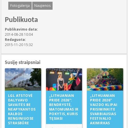
Fotogalerija
Naujienos
Publikuota
Publikavimo data:
2014-08-28 10:04
Redaguota:
2015-11-20 15:32
Susiję straipsniai
„LITHUANIAN
LGL ATSTOVĖ
„LITHUANIAN
PRIDE 2026“:
DALYVAVO
PRIDE 2026“
BENDRYSTĖ,
SAVAITĖS BE
VAIZDO KLIPAI:
MATOMUMAS IR
NEAPYKANTOS
PRISIMINKITE
POKYTIS, KURIS
KALBOS
SVARBIAUSIAS
TĘSIASI
RENGINIUOSE
FESTIVALIO
STRASBŪRE
AKIMIRKAS