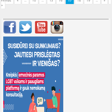
Pirmas
«
...
10
...
15
16
17
18
19
...
»
mano gimtąjį miestelį. O aš užaugau
»
labai mažame Pietinės Italijos
kaimelyje Paterno.
Svarbių įrašų meniu