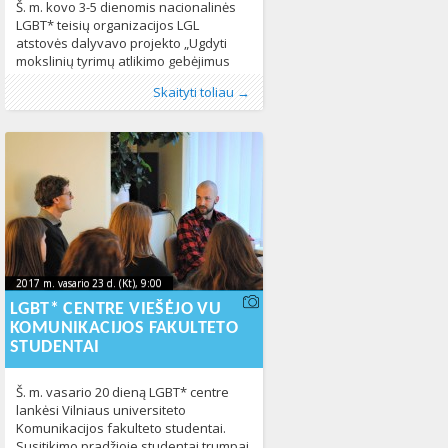
Š. m. kovo 3-5 dienomis nacionalinės
LGBT* teisių organizacijos LGL
atstovės dalyvavo projekto „Ugdyti
mokslinių tyrimų atlikimo gebėjimus
Rytų Europoje“ partnerių susitikime
Publikavo
Kategorijos:
Žymos:
LGBT* jaunuoliai
:
Aliona
Fotogalerija
, LGL
,
,
Naujienos
mokykla
,
,
Skaityti toliau →
Lenkijos sostinėje Varšuvoje. Partnerių
Pasaulyje
patyčios
370
,
Žmogaus teisės
443
susitikimo metu buvo aptartos
būsimos projekto „Ugdyti mokslinių
tyrimų atlikimo gebėjimus Rytų
Europoje“ veiklos, aptarta LGBT*
jaunuolių apklausos apie švietimo
srityje patiriamus iššūkius koncepcija
bei tyrimo metodologija. Tikimasi, kad
2017 m. vasario 23 d. (Kt), 9:00
2017-02-
2017 m. vasario 23 d. (Kt), 9:00
2017-02-22T16:19:16+00:00
22T16:19:16+00:00
LGBT* CENTRE VIEŠĖJO VU
KOMUNIKACIJOS FAKULTETO
STUDENTAI
Š. m. vasario 20 dieną LGBT* centre
lankėsi Vilniaus universiteto
Komunikacijos fakulteto studentai.
Susitikimo pradžioje studentai trumpai