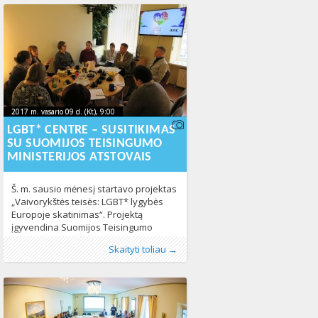
industrijoje. Manote, ar vis dar reikia
apie tai kalbėti net ir 2017 – aisiais?
Atsakymas – deja, bet taip. Diskusijos
metu pirmiausia aptarėme,
2017 m. vasario 09 d. (Kt), 9:00
2017-02-
2017 m. vasario 09 d. (Kt), 9:00
2017-02-08T09:22:34+00:00
08T09:22:34+00:00
LGBT* CENTRE – SUSITIKIMAS
SU SUOMIJOS TEISINGUMO
MINISTERIJOS ATSTOVAIS
Š. m. sausio mėnesį startavo projektas
„Vaivorykštės teisės: LGBT* lygybės
Europoje skatinimas“. Projektą
įgyvendina Suomijos Teisingumo
ministerija, bendradarbiaudama su
Publikavo
Kategorijos:
Žymos:
LGBT* asmenys
:
Aliona
Fotogalerija
, LGL
,
,
nediskriminavimas
Lietuvoje
,
,
Skaityti toliau →
Socialinių reikalų ir Sveikatos
Naujienos
Žmogaus teisės
,
Žmogaus teisės
411
443
ministerijomis bei nacionaline NVO
koalicija „Seta – LGBTI Rights in
Finland“, Suomijos vietos ir regionų
valdžios institucijų asociacija ir
Nacionaline LGBT* teisių organizacija