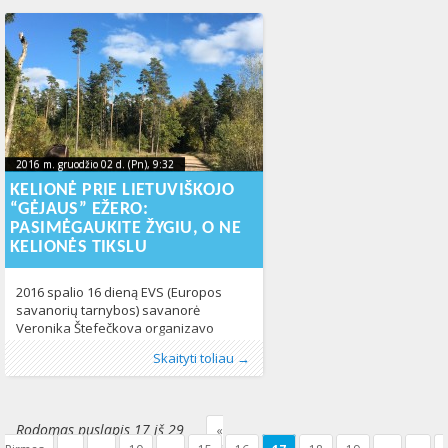
„#LAISVA_LT: žvilgsnis į žmogaus teises
Lietuvoje 2016 metais“, kuri vyko
Suomijos ambasadoje Vilniuje.
Nevyriausybinės organizacijos,
atliekančios žmogaus teisių padėties
Lietuvoje stebėseną ir vertinimą,
atkreipė dėmesį, jog žmogaus teisės
2016 m. gruodžio 02 d. (Pn), 9:32
2017-02-
2016 m. gruodžio 02 d. (Pn), 9:32
2017-02-24T12:05:47+00:00
24T12:05:47+00:00
KELIONĖ PRIE LIETUVIŠKOJO
“GĖJAUS” EŽERO:
PASIMĖGAUKITE ŽYGIU, O NE
KELIONĖS TIKSLU
2016 spalio 16 dieną EVS (Europos
savanorių tarnybos) savanorė
Veronika Štefečkova organizavo
kelionę pėščiomis iki “Gėjaus” ežero,
Publikavo
Kategorijos:
:
LGL
Fotogalerija
, LGL
,
LGL
,
Naujienos
320
Skaityti toliau →
esančio Trakų rajone, ir aš
nusprendžiau prie jos prisijungti. Beje,
pavadinimas ežerui buvo duotas dėl jo
banguotos kranto linijos. Vieta, kurioje
Rodomas puslapis 17 iš 29
«
telkšo ežeras, man smarkiai priminė