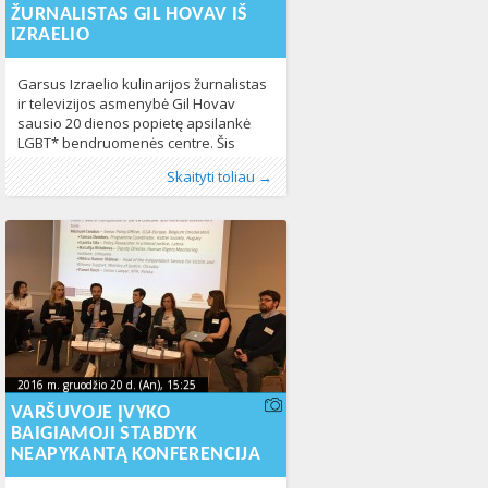
ŽURNALISTAS GIL HOVAV IŠ
IZRAELIO
Garsus Izraelio kulinarijos žurnalistas
ir televizijos asmenybė Gil Hovav
sausio 20 dienos popietę apsilankė
LGBT* bendruomenės centre. Šis
susitikimas suteikė puikią galimybę
Publikavo
Kategorijos:
Žymos:
Izraelis
:
LGL
Fotogalerija
,
, LGL
LGBT centras
,
LGL
269
,
Naujienos
320
Skaityti toliau →
vietos LGBT* bendruomenės nariams
susipažinti su Gil‘u asmeniškai ir išgirsti
iš jo paties lūpų apie dabartinę LGBT*
asmenų situaciją Izraelyje. Pasirodo,
Izraelis yra labai atviras ir
tolerantiškas LGBT* žmonių atžvilgiu.
Jau ilgą laiką
2016 m. gruodžio 20 d. (An), 15:25
2016-12-
2016 m. gruodžio 20 d. (An), 15:25
2016-12-20T17:40:10+00:00
20T17:40:10+00:00
VARŠUVOJE ĮVYKO
BAIGIAMOJI STABDYK
NEAPYKANTĄ KONFERENCIJA