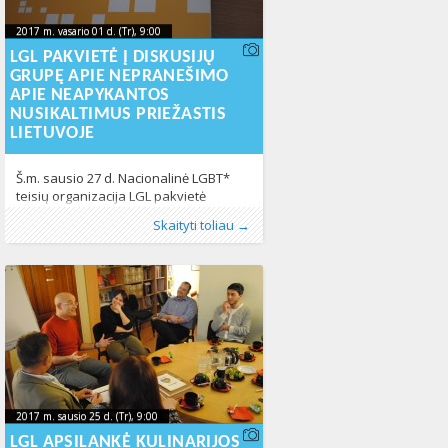
2017 festivalį galimybės bei dalinamasi
pasiūlymais ir idėjomis siekiant
2017 m. vasario 01 d. (Tr), 9:00
2017-01-
2017 m. vasario 01 d. (Tr), 9:00
užtikrinti,
2017-01-31T11:26:42+00:00
31T11:26:42+00:00
LGL PAKVIETĖ Į DISKUSIJŲ
GRUPĘ APIE NEPRANEŠIMO
APIE NEAPYKANTOS
NUSIKALTIMUS PRIEŽASTIS
LIETUVOJE
Š.m. sausio 27 d. Nacionalinė LGBT*
teisių organizacija LGL pakvietė
nevyriausybinių organizacijų atstovus
Publikavo
Kategorijos:
Žymos:
Neapykantos nusikaltimai
:
Aliona
Fotogalerija
, LGL
,
Lietuvoje
214
,
Skaityti toliau →
į diskusijų grupę „HATE NO MORE:
Naujienos
,
Žmogaus teisės
443
nepranešimo apie neapykantos
nusikaltimus priežastys Lietuvoje“.
Diskusijų grupės metu aptarta viena
pagrindinių problemų – neapykantos
nusikaltimų latentiškumas, itin žemas
pranešimų apie tokius nusiklatimus
skundų skaičius. Ši aplinkybė neleidžia
kompetentingoms valdžios
institucijoms ne tik įvertinti realaus
nepageidaujamo
2017 m. sausio 25 d. (Tr), 9:00
2017-01-
2017 m. sausio 25 d. (Tr), 9:00
2017-01-24T16:18:17+00:00
24T16:18:17+00:00
LGL APSILANKĖ KULINARIJOS