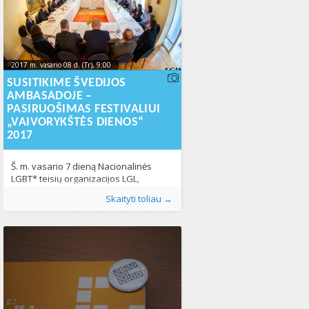
LGL. Š. m. Vasario 2 d. LGBT* centre
įvyko
2017 m. vasario 08 d. (Tr), 9:00
2017-02-
20T09:14:51+00:00
SUSITIKIME ŠVEDIJOS
AMBASADOJE –
PASIRUOŠIMAS FESTIVALIUI
„VAIVORYKŠTĖS DIENOS“
2017
Š. m. vasario 7 dieną Nacionalinės
LGBT* teisių organizacijos LGL,
nevyriausybinių organizacijų ir Vilniuje
Publikavo
Kategorijos:
Žymos:
IDAHOT
:
Aliona
Fotogalerija
,
LGBT* bendruomenė
, LGL
,
LGBT pasaulyje
,
,
Skaityti toliau →
reziduojančių diplomatinių atstovybių
LGL
Vaivorykštės dienos
,
Lietuvoje
,
Naujienos
407
,
Vaivorykštės
atstovai susitiko Švedijos ambasadoje
dienos 2017
,
Žmogaus teisės
725
aptarti pasiruošimo darbų artėjančiam
„Vaivorykštės dienų“ 2017 festivaliui.
Susitikimo, kuriame dalyvavo
keliolikos Vilniuje reziduojančių
diplomatinių atstovybių atstovai, metu
buvo aptartos bendradarbiavimo
organizuojant „Vaivorykštės dienų“