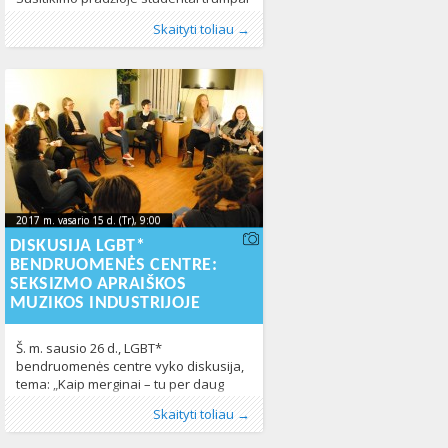
papasakojo, kodėl panoro apsilankyti
Publikavo
Kategorijos:
Žymos:
LGBT* asmenys
:
Aliona
Fotogalerija
, LGL
,
,
Žmogaus teisės
LGL
,
Lietuvoje
,
293
Skaityti toliau →
LGBT* centre. Studentai taip pat
Naujienos
,
Žmogaus teisės
515
pasidalino savo žiniomis LGBT*
žmogaus teisių srityje. Kol vieni
neslėpė, jog jų artimoje aplinkoje yra
LGBT* asmenų, kiti teigė, jog apie
LGBT* bendruomenės narius išgirsta
tik iš žiniasklaidos. Susitikimo
2017 m. vasario 15 d. (Tr), 9:00
2017-02-
2017 m. vasario 15 d. (Tr), 9:00
2017-02-13T09:48:24+00:00
13T09:48:24+00:00
DISKUSIJA LGBT*
BENDRUOMENĖS CENTRE:
SEKSIZMO APRAIŠKOS
MUZIKOS INDUSTRIJOJE
Š. m. sausio 26 d., LGBT*
bendruomenės centre vyko diskusija,
tema: „Kaip merginai – tu per daug
gera“. Susirinko beveik 20 žmonių,
Publikavo
Kategorijos:
Žymos:
dirbtuvės
:
LGL
Fotogalerija
, LGL
,
LGBT centras
,
LGL
,
Naujienos
,
muzika
,
320
Skaityti toliau →
norinčių daugiau išmokti ir išgirsti apie
sexizmas
450
feminizmą ir seksizmą muzikos