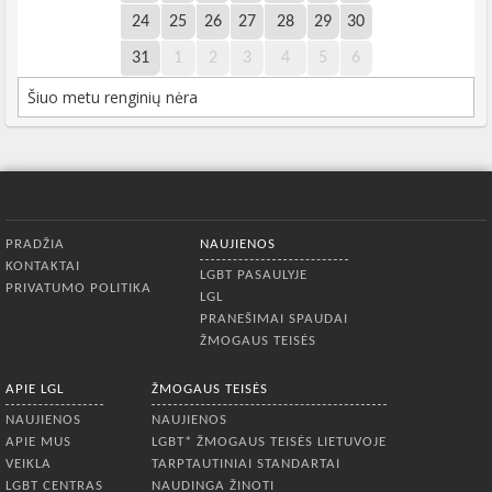
24
25
26
27
28
29
30
31
1
2
3
4
5
6
Šiuo metu renginių nėra
Apatinis meniu
PRADŽIA
NAUJIENOS
KONTAKTAI
LGBT PASAULYJE
PRIVATUMO POLITIKA
LGL
PRANEŠIMAI SPAUDAI
ŽMOGAUS TEISĖS
APIE LGL
ŽMOGAUS TEISĖS
NAUJIENOS
NAUJIENOS
APIE MUS
LGBT* ŽMOGAUS TEISĖS LIETUVOJE
VEIKLA
TARPTAUTINIAI STANDARTAI
LGBT CENTRAS
NAUDINGA ŽINOTI