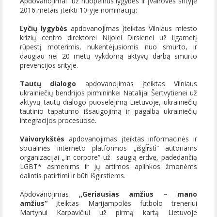
Apdovanojimai už nuopelnus lygybės ir įvairovės srityje
2016 metais įteikti 10-yje nominacijų:
Lyčių lygybės
apdovanojimas įteiktas Vilniaus miesto
krizių centro direktorei Nijolei Dirsienei už ilgametį
rūpestį moterimis, nukentėjusiomis nuo smurto, ir
daugiau nei 20 metų vykdomą aktyvų darbą smurto
prevencijos srityje.
Tautų dialogo
apdovanojimas įteiktas Vilniaus
ukrainiečių bendrijos pirmininkei Natalijai Šertvytienei už
aktyvų tautų dialogo puoselėjimą Lietuvoje, ukrainiečių
tautinio tapatumo išsaugojimą ir pagalbą ukrainiečių
integracijos procesuose.
Vaivorykštės
apdovanojimas įteiktas informacinės ir
socialinės interneto platformos „išgir̃stì“ autoriams
organizacijai „In corpore“ už saugią erdvę, padedančią
LGBT* asmenims ir jų artimos aplinkos žmonėms
dalintis patirtimi ir būti išgirstiems.
Apdovanojimas
„Geriausias amžius – mano
amžius“
įteiktas Marijampolės futbolo treneriui
Martynui Karpavičiui už pirmą kartą Lietuvoje