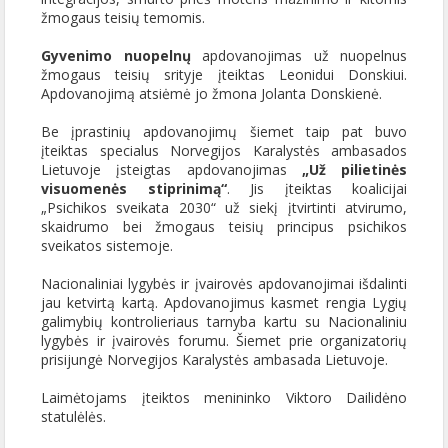
žmogaus teisių temomis.
Gyvenimo nuopelnų
apdovanojimas už nuopelnus
žmogaus teisių srityje įteiktas Leonidui Donskiui.
Apdovanojimą atsiėmė jo žmona Jolanta Donskienė.
Be įprastinių apdovanojimų šiemet taip pat buvo
įteiktas specialus Norvegijos Karalystės ambasados
Lietuvoje įsteigtas apdovanojimas
„Už pilietinės
visuomenės stiprinimą“
. Jis įteiktas koalicijai
„Psichikos sveikata 2030“ už siekį įtvirtinti atvirumo,
skaidrumo bei žmogaus teisių principus psichikos
sveikatos sistemoje.
Nacionaliniai lygybės ir įvairovės apdovanojimai išdalinti
jau ketvirtą kartą. Apdovanojimus kasmet rengia Lygių
galimybių kontrolieriaus tarnyba kartu su Nacionaliniu
lygybės ir įvairovės forumu. Šiemet prie organizatorių
prisijungė Norvegijos Karalystės ambasada Lietuvoje.
Laimėtojams įteiktos menininko Viktoro Dailidėno
statulėlės.