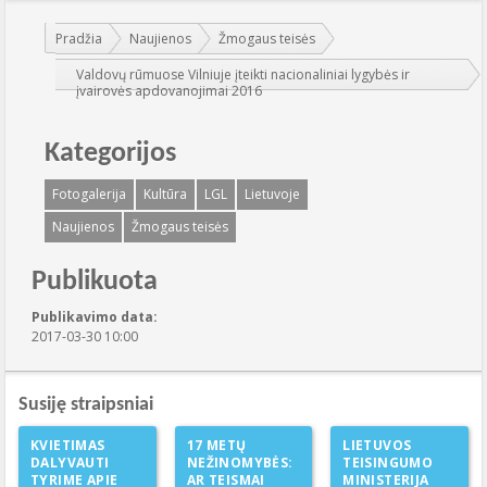
Jūs esate čia:
Pradžia
Naujienos
Žmogaus teisės
Valdovų rūmuose Vilniuje įteikti nacionaliniai lygybės ir
įvairovės apdovanojimai 2016
Kategorijos
Fotogalerija
Kultūra
LGL
Lietuvoje
Naujienos
Žmogaus teisės
Publikuota
Publikavimo data:
2017-03-30 10:00
Susiję straipsniai
KVIETIMAS
17 METŲ
LIETUVOS
DALYVAUTI
NEŽINOMYBĖS:
TEISINGUMO
TYRIME APIE
AR TEISMAI
MINISTERIJA