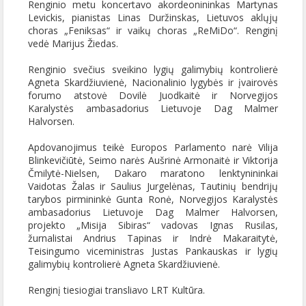
Renginio metu koncertavo akordeonininkas Martynas
Levickis, pianistas Linas Duržinskas, Lietuvos aklųjų
choras „Feniksas“ ir vaikų choras „ReMiDo“. Renginį
vedė Marijus Žiedas.
Renginio svečius sveikino lygių galimybių kontrolierė
Agneta Skardžiuvienė, Nacionalinio lygybės ir įvairovės
forumo atstovė Dovilė Juodkaitė ir Norvegijos
Karalystės ambasadorius Lietuvoje Dag Malmer
Halvorsen.
Apdovanojimus teikė Europos Parlamento narė Vilija
Blinkevičiūtė, Seimo narės Aušrinė Armonaitė ir Viktorija
Čmilytė-Nielsen, Dakaro maratono lenktynininkai
Vaidotas Žalas ir Saulius Jurgelėnas, Tautinių bendrijų
tarybos pirmininkė Gunta Ronė, Norvegijos Karalystės
ambasadorius Lietuvoje Dag Malmer Halvorsen,
projekto „Misija Sibiras“ vadovas Ignas Rusilas,
žurnalistai Andrius Tapinas ir Indrė Makaraitytė,
Teisingumo viceministras Justas Pankauskas ir lygių
galimybių kontrolierė Agneta Skardžiuvienė.
Renginį tiesiogiai transliavo LRT Kultūra.