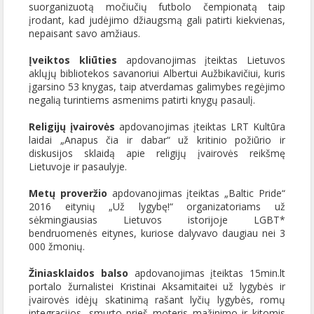
suorganizuotą močiučių futbolo čempionatą taip
įrodant, kad judėjimo džiaugsmą gali patirti kiekvienas,
nepaisant savo amžiaus.
Įveiktos kliūties
apdovanojimas įteiktas Lietuvos
aklųjų bibliotekos savanoriui Albertui Aužbikavičiui, kuris
įgarsino 53 knygas, taip atverdamas galimybes regėjimo
negalią turintiems asmenims patirti knygų pasaulį.
Religijų įvairovės
apdovanojimas įteiktas LRT Kultūra
laidai „Anapus čia ir dabar“ už kritinio požiūrio ir
diskusijos sklaidą apie religijų įvairovės reikšmę
Lietuvoje ir pasaulyje.
Metų proveržio
apdovanojimas įteiktas „Baltic Pride“
2016 eitynių „Už lygybę!“ organizatoriams
už
sėkmingiausias Lietuvos istorijoje LGBT*
bendruomenės eitynes, kuriose dalyvavo daugiau nei 3
000 žmonių.
Žiniasklaidos balso
apdovanojimas įteiktas 15min.lt
portalo žurnalistei Kristinai Aksamitaitei už lygybės ir
įvairovės idėjų skatinimą rašant lyčių lygybės, romų
integracijos, smurto prieš moteris mažinimo ir kitomis