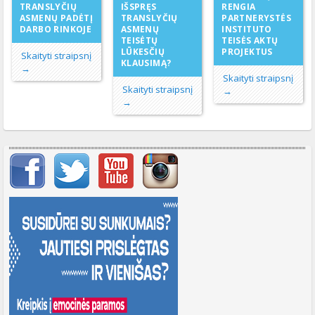
TRANSLYČIŲ
IŠSPRĘS
RENGIA
ASMENŲ PADĖTĮ
TRANSLYČIŲ
PARTNERYSTĖS
DARBO RINKOJE
ASMENŲ
INSTITUTO
TEISĖTŲ
TEISĖS AKTŲ
LŪKESČIŲ
PROJEKTUS
Skaityti straipsnį
KLAUSIMĄ?
→
Skaityti straipsnį
Skaityti straipsnį
→
→
Svarbių įrašų meniu