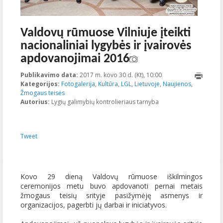
Valdovų rūmuose Vilniuje įteikti
nacionaliniai lygybės ir įvairovės
apdovanojimai 2016
Publikavimo data:
2017 m. kovo 30 d. (Kt), 10:00
2017-03-
Kategorijos:
Fotogalerija
,
Kultūra
,
LGL
,
Lietuvoje
,
30T10:48:30+00:00
Naujienos
,
Žmogaus teisės
Autorius:
Lygių galimybių kontrolieriaus tarnyba
Tweet
Kovo 29 dieną Valdovų rūmuose iškilmingos
ceremonijos metu buvo apdovanoti pernai metais
žmogaus teisių srityje pasižymėję asmenys ir
organizacijos, pagerbti jų darbai ir iniciatyvos.