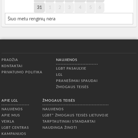
31
1
2
3
4
5
6
Šiuo metu renginių nėra
Apatinis meniu
PRADŽIA
NAUJIENOS
KONTAKTAI
LGBT PASAULYJE
PRIVATUMO POLITIKA
LGL
PRANEŠIMAI SPAUDAI
ŽMOGAUS TEISĖS
APIE LGL
ŽMOGAUS TEISĖS
NAUJIENOS
NAUJIENOS
APIE MUS
LGBT* ŽMOGAUS TEISĖS LIETUVOJE
VEIKLA
TARPTAUTINIAI STANDARTAI
LGBT CENTRAS
NAUDINGA ŽINOTI
KAMPANIJOS