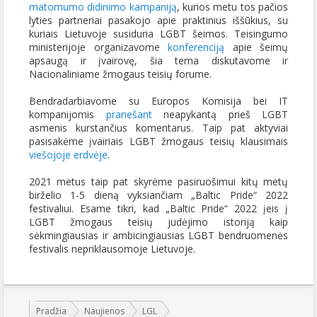
matomumo didinimo kampaniją
, kurios metu tos pačios
lyties partneriai pasakojo apie praktinius iššūkius, su
kuriais Lietuvoje susiduria LGBT šeimos. Teisingumo
ministerijoje organizavome
konferenciją
apie šeimų
apsaugą ir įvairovę, šia tema diskutavome ir
Nacionaliniame žmogaus teisių forume.
Bendradarbiavome su Europos Komisija bei IT
kompanijomis
pranešant
neapykantą prieš LGBT
asmenis kurstančius komentarus. Taip pat aktyviai
pasisakėme įvairiais LGBT žmogaus teisių klausimais
viešojoje erdvėje
.
2021 metus taip pat skyrėme pasiruošimui kitų metų
birželio 1-5 dieną vyksiančiam „Baltic Pride“ 2022
festivaliui. Esame tikri, kad „Baltic Pride“ 2022 įeis į
LGBT žmogaus teisių judėjimo istoriją kaip
sėkmingiausias ir ambicingiausias LGBT bendruomenės
festivalis nepriklausomoje Lietuvoje.
Jūs esate čia:
Pradžia
Naujienos
LGL