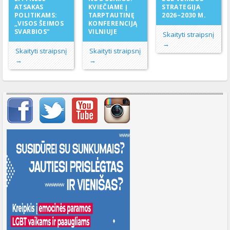
KVIEČIAME Į
ATSAKAS
STRATEGIJA
TARPTAUTINĘ
POLITIKAMS:
2026–2030 M.
KONFERENCIJĄ
„VISOS ŠEIMOS
VILNIUJE
SVARBIOS“
Skaityti straipsnį
→
Skaityti straipsnį
Skaityti straipsnį
→
→
Svarbių įrašų meniu