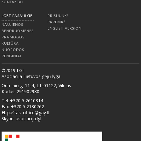
KONTAKTAI
LGBT PASAULYJE
PRISIJUNK!
PAREMK!
NAUJIENOS
ENGLISH VERSION
BENDRUOMENĖS
PRAMOGOS
KULTŪRA
NUORODOS
RENGINIAI
©2019 LGL
Asociacija Lietuvos gėjų lyga
Odminių g. 11-4, LT-01122, Vilnius
Kodas: 291902980
Tel: +370 5 2610314
Fax: +370 5 2130762
El. paštas:
office@gay.lt
Skype: asociacija.lgl