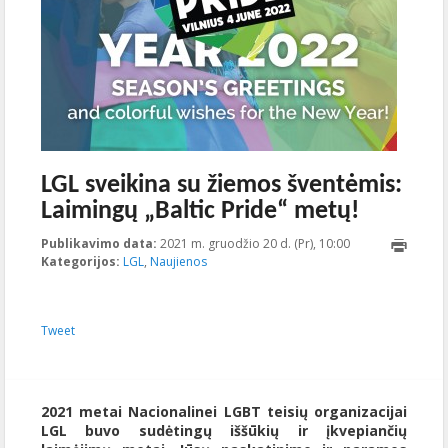
LGL sveikina su žiemos šventėmis:
Laimingų „Baltic Pride“ metų!
Publikavimo data:
2021 m. gruodžio 20 d. (Pr), 10:00
2021-12-
Kategorijos:
LGL
,
Naujienos
21T11:31:40+00:
Tweet
2021 metai Nacionalinei LGBT teisių organizacijai
LGL buvo sudėtingų iššūkių ir įkvepiančių