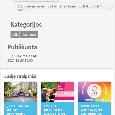
LGL sveikina su žiemos šventėmis: Laimingų „Baltic Pride“
metų!
Kategorijos
LGL
Naujienos
Publikuota
Publikavimo data:
2021-12-20 10:00
Susiję straipsniai
LYGYBĖ
„LITHUANIAN
PASKELBTA
PRASIDEDA
PRIDE“
ASOCIACIJOS
NUO ŠEIMOS:
EITYNĖSE –
LGL VEIKLOS