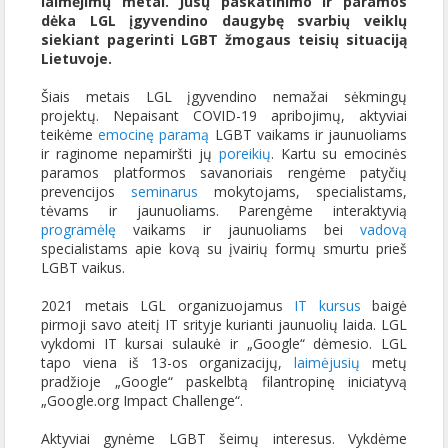
laimėjimų metai. Jūsų paskatinimo ir paramos
dėka LGL įgyvendino daugybę svarbių veiklų
siekiant pagerinti LGBT žmogaus teisių situaciją
Lietuvoje.
Šiais metais LGL įgyvendino nemažai sėkmingų
projektų. Nepaisant COVID-19 apribojimų, aktyviai
teikėme
emocinę paramą
LGBT vaikams ir jaunuoliams
ir raginome nepamiršti jų
poreikių
. Kartu su emocinės
paramos platformos savanoriais rengėme patyčių
prevencijos
seminarus
mokytojams, specialistams,
tėvams ir jaunuoliams. Parengėme interaktyvią
programėlę
vaikams ir jaunuoliams bei
vadovą
specialistams apie kovą su įvairių formų smurtu prieš
LGBT vaikus.
2021 metais LGL organizuojamus
IT kursus
baigė
pirmoji savo ateitį IT srityje kurianti jaunuolių laida. LGL
vykdomi IT kursai sulaukė ir „Google“ dėmesio. LGL
tapo viena iš 13-os organizacijų,
laimėjusių
metų
pradžioje „Google“ paskelbtą filantropinę iniciatyvą
„Google.org Impact Challenge“.
Aktyviai gynėme LGBT šeimų interesus. Vykdėme