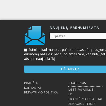
NAUJIENŲ PRENUMERATA
Sutinku, kad mano el. pašto adresas būtų saugom
duomenų bazėje ir panaudojamas tam, kad būtų gal
atsiųsti naujienlaiškį
Apatinis meniu
PRADŽIA
NAUJIENOS
KONTAKTAI
LGBT PASAULYJE
PRIVATUMO POLITIKA
LGL
PRANEŠIMAI SPAUDAI
ŽMOGAUS TEISĖS