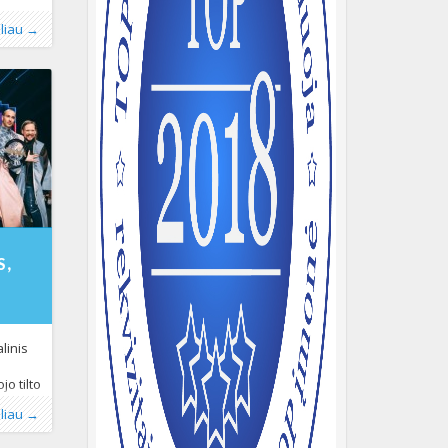
spaudai
,
oliau →
e ES
ma
į,
adės
u
2-05-
10:26:22+00:00
S,
alinis
jo tilto
s dieną
oliau →
taiką“.