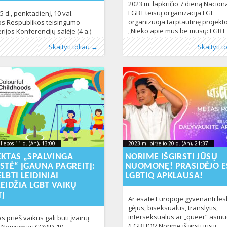
2023 m. lapkričio 7 dieną Nacion
LGBT teisių organizacija LGL
 d., penktadienį, 10 val.
organizuoja tarptautinę projekt
os Respublikos teisingumo
„Nieko apie mus be mūsų: LGBT
rijos Konferencijų salėje (4 a.)
jaunimo įgalinimas kovoje prieš
ironos universiteto (Ispanija)
o
os:
:
Aliona
Lietuvoje
, LGL
,
Naujienos
,
Pranešimai
Publikavo
Kategorijos:
:
Aliona
LGL
,
Naujienos
, LGL
,
Praneši
Skaityti toliau →
Skaityti t
patyčias“ konferenciją, kuri vyks
nuojamo projekto „Counter
360
spaudai
333
15:30 val. „Neringos“ viešbutyje
(Gedimino pr. 23, Vilnius) konfer
moji konferencija „PASIPRIEŠINK
salėje „Jūra+Marios“. Tarptautin
KANTAI: Į AUKAS ORIENTUOTAS
konferencijos metu bus pristatyt
PSEKTORINIS POŽIŪRIS KOVOJE
Lietuvos moksleivių apklausos
APYKANTOS NUSIKALTIMAIS“.
duomenys ir tyrimo ataskaita,
io metu bus nagrinėjama
dalinamasi projektą „Nieko
ėjusiųjų nuo neapykantos
ltimų poreikių perspektyva,
inkai, viešojo ir
ausybinio sektoriaus ekspertai
liepos 11 d. (An), 13:00
2023-07-
2023 m. birželio 20 d. (An), 21:37
202
liepos 11 d. (An), 13:00
2023 m. birželio 20 d. (An), 21:37
s atliktų tyrimų, advokacijos bei
-11T13:19:33+00:00
2023-09-29T11:57:17+00:00
11T13:19:33+00:00
29T
EKTAS „SPALVINGA
NORIME IŠGIRSTI JŪSŲ
amųjų
STĖ“ ĮGAUNA PAGREITĮ:
NUOMONĘ! PRASIDĖJO E
LBTI LEIDINIAI
LGBTIQ APKLAUSA!
EIDŽIA LGBT VAIKŲ
TĮ
Ar esate Europoje gyvenanti les
gėjus, biseksualus, translytis,
interseksualus ar „queer“ asm
 prieš vaikus gali būti įvairių
(LGBTIQ)? Norime išgirsti jūsų