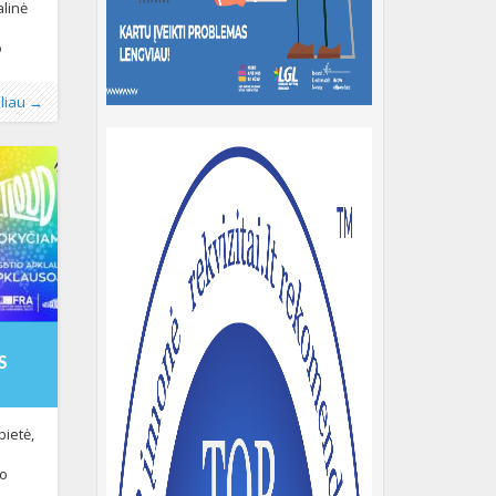
alinė
o
mai
oliau →
 9:30 –
encijų
ės
i
3-09-
11:57:17+00:00
S
bietė,
uo