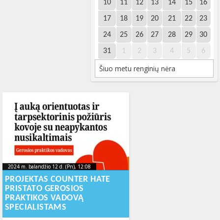
10
11
12
13
14
15
16
17
18
19
20
21
22
23
24
25
26
27
28
29
30
31
1
2
3
4
5
6
Šiuo metu renginių nėra
2024 m. balandžio 12 d. (Pn), 12:08
2024-04-
2024 m. balandžio 12 d. (Pn), 12:08
2024-04-12T14:36:51+00:00
12T14:36:51+00:00
PROJEKTAS COUNTER HATE
PRISTATO GEROSIOS
PRAKTIKOS VADOVĄ
SPECIALISTAMS