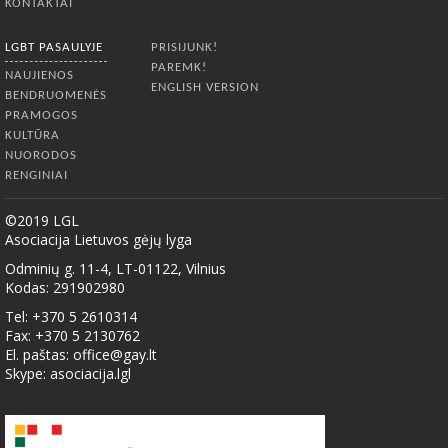
KONTAKTAI
LGBT PASAULYJE
PRISIJUNK!
PAREMK!
NAUJIENOS
ENGLISH VERSION
BENDRUOMENĖS
PRAMOGOS
KULTŪRA
NUORODOS
RENGINIAI
©2019 LGL
Asociacija Lietuvos gėjų lyga
Odminių g. 11-4, LT-01122, Vilnius
Kodas: 291902980
Tel: +370 5 2610314
Fax: +370 5 2130762
El. paštas:
office@gay.lt
Skype: asociacija.lgl