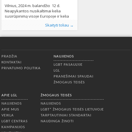
Vilnius, 2024 m. balandžio 12 d.
Neapykantos nusikaltimai kelia
susirūpinimą visoje Europoje ir kelia
didelių iššūkių socialiniu, politiniu ir
Publikavo
Kategorijos:
Žymos:
counter hate
:
Aliona
Lietuvoje
, LGL
,
,
geroji praktika
Naujienos
,
Pranešimai
,
Skaityti toliau →
teisiniu lygmenimis. Smurtinis elgesys
spaudai
Neapykantos nusikaltimai
,
Žmogaus teisės
456
429
motyvuotas išankstiniu nusistatymu
dėl aukos negalios, odos spalvos,
religijos, tautinės ar etninės kilmės,
seksualinės orientacijos, seksualinės
Apatinis meniu
apatybės ar lytinės raiškos kelia rimtą
PRADŽIA
NAUJIENOS
grėsmę demokratinėms vertybėms
KONTAKTAI
Europos šalių visuomenėse. Žironos
LGBT PASAULYJE
PRIVATUMO POLITIKA
universiteto (UdG) koordinuojamu
LGL
PRANEŠIMAI SPAUDAI
ŽMOGAUS TEISĖS
APIE LGL
ŽMOGAUS TEISĖS
NAUJIENOS
NAUJIENOS
APIE MUS
LGBT* ŽMOGAUS TEISĖS LIETUVOJE
VEIKLA
TARPTAUTINIAI STANDARTAI
LGBT CENTRAS
NAUDINGA ŽINOTI
KAMPANIJOS