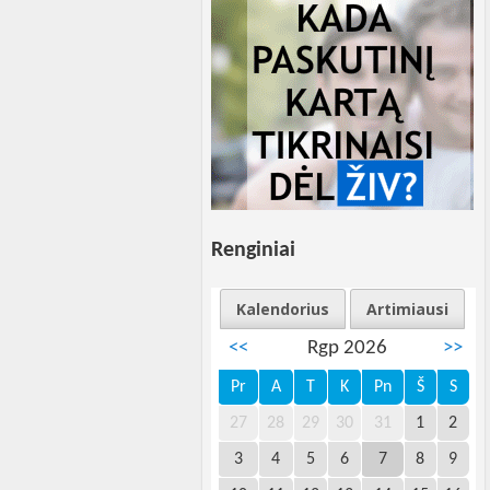
Renginiai
Kalendorius
Artimiausi
<<
Rgp 2026
>>
Pr
A
T
K
Pn
Š
S
27
28
29
30
31
1
2
3
4
5
6
7
8
9