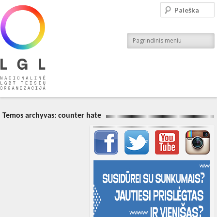
LGL
Paieška
Nacionalinė LGBT teisių organizacija
Pagrindinis meniu
Temos archyvas:
counter hate
Svarbių įrašų meniu