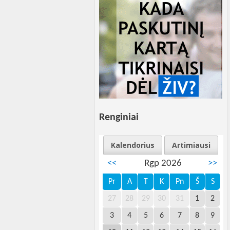
Renginiai
Kalendorius
Artimiausi
<<
Rgp 2026
>>
Pr
A
T
K
Pn
Š
S
27
28
29
30
31
1
2
3
4
5
6
7
8
9