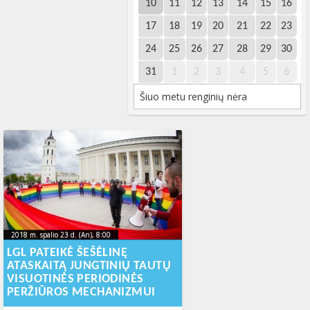
10
11
12
13
14
15
16
17
18
19
20
21
22
23
24
25
26
27
28
29
30
31
1
2
3
4
5
6
Šiuo metu renginių nėra
2018 m. spalio 23 d. (An), 8:00
2023-10-
2018 m. spalio 23 d. (An), 8:00
2023-10-21T11:37:40+00:00
21T11:37:40+00:00
LGL PATEIKĖ ŠEŠĖLINĘ
ATASKAITĄ JUNGTINIŲ TAUTŲ
VISUOTINĖS PERIODINĖS
PERŽIŪROS MECHANIZMUI