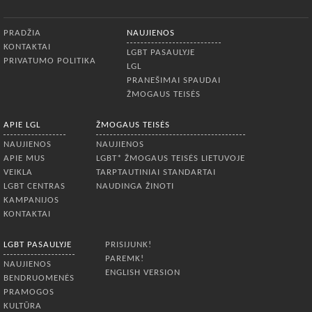
Apatinis meniu
PRADŽIA
NAUJIENOS
KONTAKTAI
LGBT PASAULYJE
PRIVATUMO POLITIKA
LGL
PRANEŠIMAI SPAUDAI
ŽMOGAUS TEISĖS
APIE LGL
ŽMOGAUS TEISĖS
NAUJIENOS
NAUJIENOS
APIE MUS
LGBT* ŽMOGAUS TEISĖS LIETUVOJE
VEIKLA
TARPTAUTINIAI STANDARTAI
LGBT CENTRAS
NAUDINGA ŽINOTI
KAMPANIJOS
KONTAKTAI
LGBT PASAULYJE
PRISIJUNK!
PAREMK!
NAUJIENOS
ENGLISH VERSION
BENDRUOMENĖS
PRAMOGOS
KULTŪRA