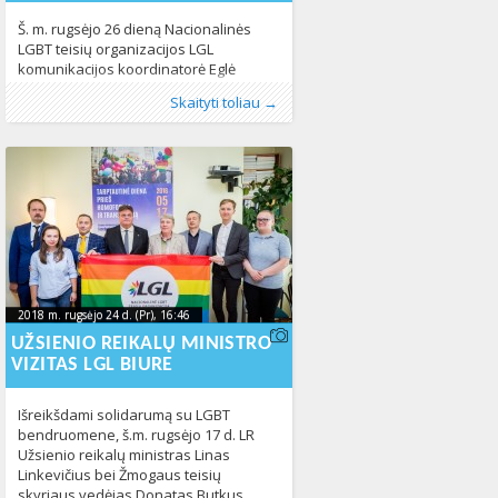
Š. m. rugsėjo 26 dieną Nacionalinės
LGBT teisių organizacijos LGL
komunikacijos koordinatorė Eglė
Kuktoraitė dalyvavo Briuselyje (Belgija)
Publikavo
Kategorijos:
:
Aliona
Fotogalerija
, LGL
,
LGL
,
Naujienos
320
Skaityti toliau →
vykusiame Europos Komisijos,
socialinių tinklapių ir nevyriausybinių
organizacijų atstovų susitikime dėl
neapykantos kalbos stebėsenos
socialiniuose tinkluose. Susitikimo
metu Europos Komisijos, „Google+“,
„Facebook“, „Twitter“, „Instagram“,
„Youtube“ ir „Snapchat“ atstovai
aptarė artėjančio naujo neapykantos
kalbos stebėsenos socialiniuose
tinkluose ciklo tikslus.
2018 m. rugsėjo 24 d. (Pr), 16:46
2018-09-
2018 m. rugsėjo 24 d. (Pr), 16:46
2018-09-25T13:01:43+00:00
25T13:01:43+00:00
UŽSIENIO REIKALŲ MINISTRO
VIZITAS LGL BIURE
Išreikšdami solidarumą su LGBT
bendruomene, š.m. rugsėjo 17 d. LR
Užsienio reikalų ministras Linas
Linkevičius bei Žmogaus teisių
skyriaus vedėjas Donatas Butkus