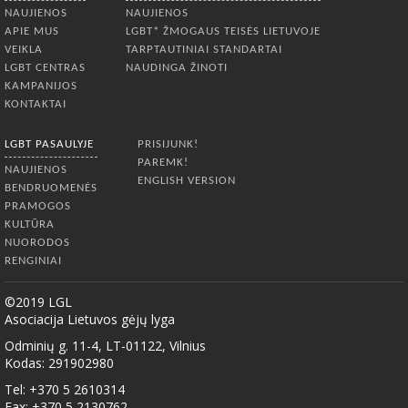
NAUJIENOS
NAUJIENOS
APIE MUS
LGBT* ŽMOGAUS TEISĖS LIETUVOJE
VEIKLA
TARPTAUTINIAI STANDARTAI
LGBT CENTRAS
NAUDINGA ŽINOTI
KAMPANIJOS
KONTAKTAI
LGBT PASAULYJE
PRISIJUNK!
PAREMK!
NAUJIENOS
ENGLISH VERSION
BENDRUOMENĖS
PRAMOGOS
KULTŪRA
NUORODOS
RENGINIAI
©2019 LGL
Asociacija Lietuvos gėjų lyga
Odminių g. 11-4, LT-01122, Vilnius
Kodas: 291902980
Tel: +370 5 2610314
Fax: +370 5 2130762