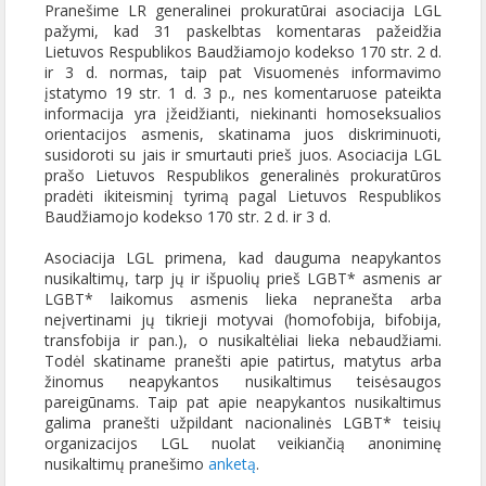
Pranešime LR generalinei prokuratūrai asociacija LGL
pažymi, kad 31 paskelbtas komentaras pažeidžia
Lietuvos Respublikos Baudžiamojo kodekso 170 str. 2 d.
ir 3 d. normas, taip pat Visuomenės informavimo
įstatymo 19 str. 1 d. 3 p., nes komentaruose pateikta
informacija yra įžeidžianti, niekinanti homoseksualios
orientacijos asmenis, skatinama juos diskriminuoti,
susidoroti su jais ir smurtauti prieš juos. Asociacija LGL
prašo Lietuvos Respublikos generalinės prokuratūros
pradėti ikiteisminį tyrimą pagal Lietuvos Respublikos
Baudžiamojo kodekso 170 str. 2 d. ir 3 d.
Asociacija LGL primena, kad dauguma neapykantos
nusikaltimų, tarp jų ir išpuolių prieš LGBT* asmenis ar
LGBT* laikomus asmenis lieka nepranešta arba
neįvertinami jų tikrieji motyvai (homofobija, bifobija,
transfobija ir pan.), o nusikaltėliai lieka nebaudžiami.
Todėl skatiname pranešti apie patirtus, matytus arba
žinomus neapykantos nusikaltimus teisėsaugos
pareigūnams. Taip pat apie neapykantos nusikaltimus
galima pranešti užpildant nacionalinės LGBT* teisių
organizacijos LGL nuolat veikiančią anoniminę
nusikaltimų pranešimo
anketą
.