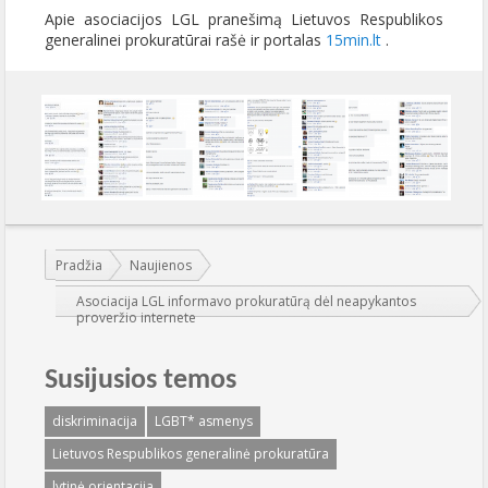
Apie asociacijos LGL pranešimą Lietuvos Respublikos
generalinei prokuratūrai rašė ir portalas
15min.lt
.
Jūs esate čia:
Pradžia
Naujienos
Asociacija LGL informavo prokuratūrą dėl neapykantos
proveržio internete
Susijusios temos
diskriminacija
LGBT* asmenys
Lietuvos Respublikos generalinė prokuratūra
lytinė orientacija