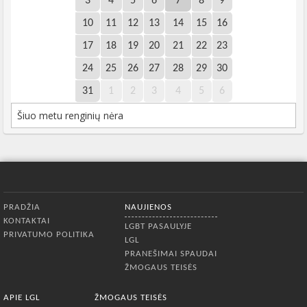
3
4
5
6
7
8
9
10
11
12
13
14
15
16
17
18
19
20
21
22
23
24
25
26
27
28
29
30
31
1
2
3
4
5
6
Šiuo metu renginių nėra
Apatinis meniu
PRADŽIA
NAUJIENOS
KONTAKTAI
LGBT PASAULYJE
PRIVATUMO POLITIKA
LGL
PRANEŠIMAI SPAUDAI
ŽMOGAUS TEISĖS
APIE LGL
ŽMOGAUS TEISĖS