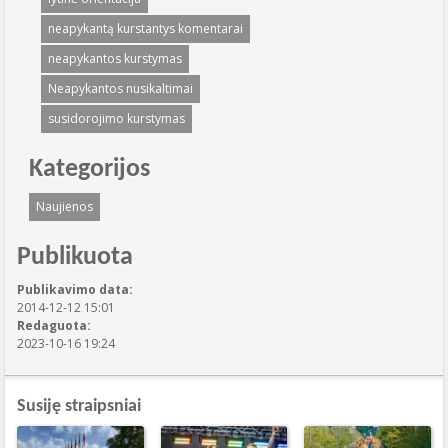
neapykantą kurstantys komentarai
neapykantos kurstymas
Neapykantos nusikaltimai
susidorojimo kurstymas
Kategorijos
Naujienos
Publikuota
Publikavimo data:
2014-12-12 15:01
Redaguota:
2023-10-16 19:24
Susiję straipsniai