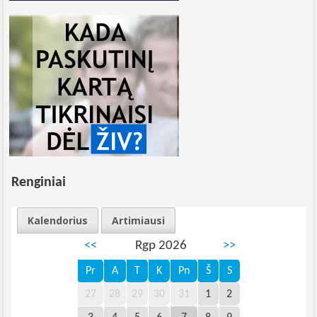
Renginiai
Kalendorius
Artimiausi
<<
Rgp 2026
>>
Pr
A
T
K
Pn
Š
S
27
28
29
30
31
1
2