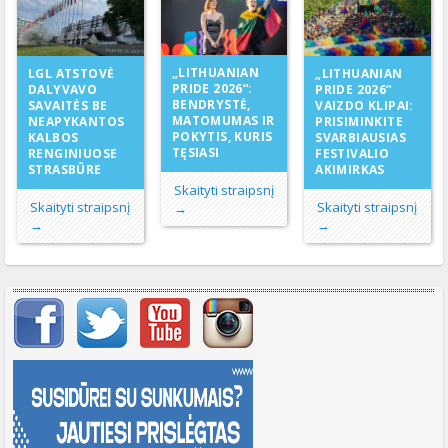
„LITHUANIAN
LGL ATSTOVĖ
„LITHUANIAN
PRIDE 2026“:
DALYVAVO
PRIDE 2026“
BENDRYSTĖ,
SAVAITĖS BE
VAIZDO KLIPAI:
MATOMUMAS IR
NEAPYKANTOS
PRISIMINKITE
POKYTIS, KURIS
KALBOS
SVARBIAUSIAS
TĘSIASI
RENGINIUOSE
FESTIVALIO
STRASBŪRE
AKIMIRKAS
Skaityti straipsnį
Skaityti straipsnį
Skaityti straipsnį
→
→
→
Svarbių įrašų meniu