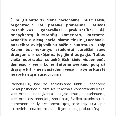
Š. m. gruodžio 12 dieną nacionalinė LGBT* teisių
organizacija LGL pateikė pranešimą Lietuvos
Respublikos generalinei prokuratūrai dėl
neapykantą kurstančių komentarų internete.
Gruodžio 8 dieną socialiniame tinkle „Facebook“
paskelbta dviejų vaikinų bučinio nuotrauka – taip
Kaune besimokantys studentai pareiškė savo
draugams ir sekėjams, jog jie draugauja. Tačiau
vieša nuotrauka sulaukė išskirtinio visuomenės
dėmesio – vieni komentatoriai sveikino porą už
drąsą, o kiti – nesivaržydami viešai ir atvirai kurstė
neapykantą ir susidorojimą.
Pastebėjusi, kad po socialiniame tinkle „Facebook“
viešai paskelbta nuotrauka rašomais komentarais viešai
kurstoma neapykanta, tyčiojamasi, niekinama,
kurstoma diskriminuoti, smurtauti, fiziškai susidoroti su
asmenimis dėl lytinės orientacijos, asociacija LGL apie
tai nedelsdama informavo LR generalinę prokuratūrą.