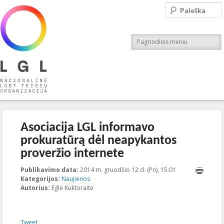
LGL
Paieška
Nacionalinė LGBT teisių organizacija
Pagrindinis meniu
Įrašo navigacija
←
Ankstesnis
Kitas
→
Asociacija LGL informavo
prokuratūrą dėl neapykantos
proveržio internete
Publikavimo data:
2014 m. gruodžio 12 d. (Pn), 15:01
2023-10-
Kategorijos:
Naujienos
16T19:24:44+00:
Autorius:
Eglė Kuktoraitė
Tweet