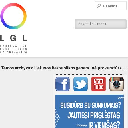
LGL
Paieška
Nacionalinė LGBT teisių organizacija
Pagrindinis meniu
Temos archyvas:
Lietuvos Respublikos generalinė prokuratūra
Svarbių įrašų meniu