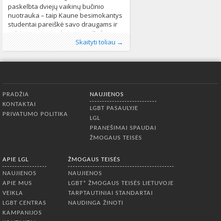
paskelbta dviejų vaikinų bučinio
nuotrauka – taip Kaune besimokantys
studentai pareiškė savo draugams ir
sekėjams, jog jie draugauja. Tačiau
Publikavo
Kategorijos:
Žymos:
diskriminacija
:
Aliona
Naujienos
, LGL
,
154
LGBT* asmenys
,
vieša nuotrauka sulaukė išskirtinio
Skaityti toliau →
Lietuvos Respublikos generalinė prokuratūra
,
visuomenės dėmesio – vieni
lytinė orientacija
,
neapykantą kurstantys
komentatoriai
komentarai
,
neapykantos kurstymas
,
Neapykantos nusikaltimai
,
susidorojimo
kurstymas
1179
Apatinis meniu
PRADŽIA
NAUJIENOS
KONTAKTAI
LGBT PASAULYJE
PRIVATUMO POLITIKA
LGL
PRANEŠIMAI SPAUDAI
ŽMOGAUS TEISĖS
APIE LGL
ŽMOGAUS TEISĖS
NAUJIENOS
NAUJIENOS
APIE MUS
LGBT* ŽMOGAUS TEISĖS LIETUVOJE
VEIKLA
TARPTAUTINIAI STANDARTAI
LGBT CENTRAS
NAUDINGA ŽINOTI
KAMPANIJOS