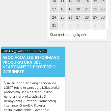
10
11
12
13
14
15
16
17
18
19
20
21
22
23
24
25
26
27
28
29
30
31
1
2
3
4
5
6
Šiuo metu renginių nėra
2014 m. gruodžio 12 d. (Pn), 15:01
2023-10-
16T19:24:44+00:00
ASOCIACIJA LGL INFORMAVO
PROKURATŪRĄ DĖL
NEAPYKANTOS PROVERŽIO
INTERNETE
Š. m. gruodžio 12 dieną nacionalinė
LGBT* teisių organizacija LGL pateikė
pranešimą Lietuvos Respublikos
generalinei prokuratūrai dėl
neapykantą kurstančių komentarų
internete. Gruodžio 8 dieną
socialiniame tinkle „Facebook“