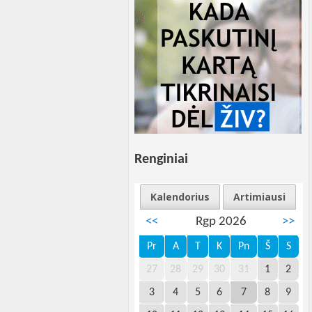
Renginiai
Kalendorius
Artimiausi
<<
Rgp 2026
>>
Pr
A
T
K
Pn
Š
S
27
28
29
30
31
1
2
3
4
5
6
7
8
9