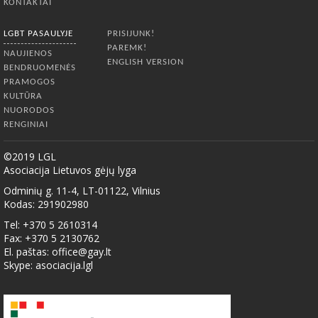
KONTAKTAI
LGBT PASAULYJE
PRISIJUNK!
PAREMK!
NAUJIENOS
ENGLISH VERSION
BENDRUOMENĖS
PRAMOGOS
KULTŪRA
NUORODOS
RENGINIAI
©2019 LGL
Asociacija Lietuvos gėjų lyga
Odminių g. 11-4, LT-01122, Vilnius
Kodas: 291902980
Tel: +370 5 2610314
Fax: +370 5 2130762
El. paštas:
office@gay.lt
Skype: asociacija.lgl