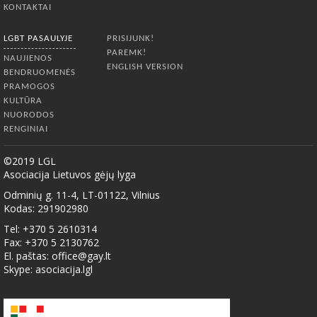
KONTAKTAI
LGBT PASAULYJE
PRISIJUNK!
PAREMK!
NAUJIENOS
ENGLISH VERSION
BENDRUOMENĖS
PRAMOGOS
KULTŪRA
NUORODOS
RENGINIAI
©2019 LGL
Asociacija Lietuvos gėjų lyga
Odminių g. 11-4, LT-01122, Vilnius
Kodas: 291902980
Tel: +370 5 2610314
Fax: +370 5 2130762
El. paštas:
office@gay.lt
Skype: asociacija.lgl