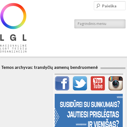
LGL
Paieška
Nacionalinė LGBT teisių organizacija
Pagrindinis meniu
Temos archyvas:
translyčių asmenų bendruomenė
Svarbių įrašų meniu