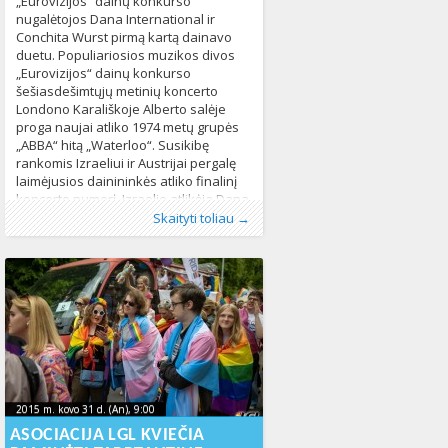
„Eurovizijos“ dainų konkurso
nugalėtojos Dana International ir
Conchita Wurst pirmą kartą dainavo
duetu. Populiariosios muzikos divos
„Eurovizijos“ dainų konkurso
šešiasdešimtųjų metinių koncerto
Londono Karališkoje Alberto salėje
proga naujai atliko 1974 metų grupės
„ABBA“ hitą „Waterloo“. Susikibę
rankomis Izraeliui ir Austrijai pergalę
laimėjusios dainininkės atliko finalinį
koncerto numerį. Izraelio atlikėja Dana
Publikavo
Kategorijos:
Žymos:
diskriminacija
:
Aliona
Kultūra
, LGL
,
LGBT pasaulyje
,
įvairovė
,
lytinė
,
LGL
,
International išgarsėjo, kai atlikusi
Skaityti toliau →
Lietuvoje
tapatybė
,
,
Naujienos
socialinis dialogas
,
Pasaulyje
,
tolerancija
,
Žmogaus
,
dainą
teisės
translyčiai asmenys
710
,
translyčių asmenų
bendruomenė
,
Žmogaus teisės
,
žmogaus
teisių švietimas
1165
2015 m. kovo 31 d. (An), 9:00
2023-10-
2015 m. kovo 31 d. (An), 9:00
2023-10-16T22:18:17+00:00
16T22:18:17+00:00
ASOCIACIJA LGL KVIEČIA