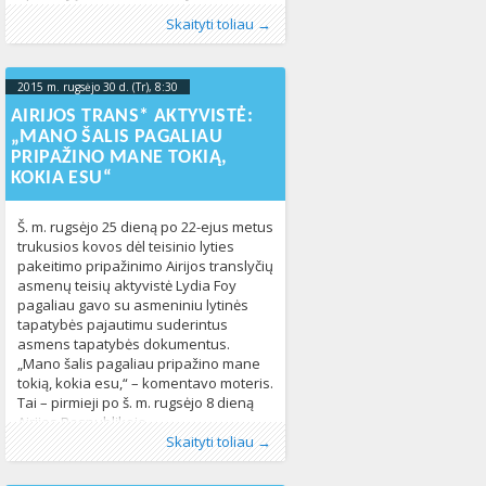
Lili Elbe vaidmenį kino filme „Mergina iš
Publikavo
Kategorijos:
Žymos:
lytinė tapatybė
:
Aliona
Kultūra
, LGL
,
Naujienos
,
translyčiai asmenys
,
Žmogaus
,
Skaityti toliau →
Danijos“ atlikęs britų aktorius Eddie
teisės
translyčių asmenų bendruomenė
346
,
Žmogaus
Redmayne’as tikino, kad šis vaidmuo jį
teisės
592
daug ko išmokė. „Būtina nedelsiant
2015 m. rugsėjo 30 d. (Tr), 8:30
2023-10-
šviesti visuomenę translyčių asmenų
žmogaus teisių klausimais. Kurti
17T19:39:04+00:00
AIRIJOS TRANS* AKTYVISTĖ:
vaidmenį yra viena, o vaidinant įgyti
„MANO ŠALIS PAGALIAU
naudingos gyvenimiškos patirties – jau
PRIPAŽINO MANE TOKIĄ,
privilegija. Džiaugiuosi sutikęs tiek
KOKIA ESU“
nuostabių
Š. m. rugsėjo 25 dieną po 22-ejus metus
trukusios kovos dėl teisinio lyties
pakeitimo pripažinimo Airijos translyčių
asmenų teisių aktyvistė Lydia Foy
pagaliau gavo su asmeniniu lytinės
tapatybės pajautimu suderintus
asmens tapatybės dokumentus.
„Mano šalis pagaliau pripažino mane
tokią, kokia esu,“ – komentavo moteris.
Tai – pirmieji po š. m. rugsėjo 8 dieną
Airijos Respublikoje
Publikavo
Kategorijos:
Žymos:
lytinė tapatybė
:
Aliona
LGBT pasaulyje
, LGL
,
teisinis lyties
,
Naujienos
,
Skaityti toliau →
Pasaulyje
pakeitimo pripažinimas
,
Žmogaus teisės
,
translyčiai asmenys
443
,
translyčių asmenų bendruomenė
662