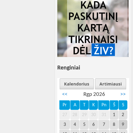
Renginiai
Kalendorius
Artimiausi
<<
Rgp 2026
>>
Pr
A
T
K
Pn
Š
S
27
28
29
30
31
1
2
3
4
5
6
7
8
9