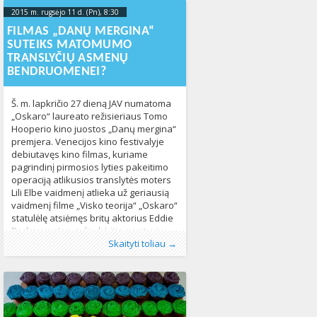
2015 m. rugsėjo 11 d. (Pn), 8:30
2023-10-
17T19:12:11+00:00
FILMAS „DANŲ MERGINA“
SUTEIKS MATOMUMO
TRANSLYČIŲ ASMENŲ
BENDRUOMENEI?
Š. m. lapkričio 27 dieną JAV numatoma
„Oskaro“ laureato režisieriaus Tomo
Hooperio kino juostos „Danų mergina“
premjera. Venecijos kino festivalyje
debiutavęs kino filmas, kuriame
pagrindinį pirmosios lyties pakeitimo
operaciją atlikusios translytės moters
Lili Elbe vaidmenį atlieka už geriausią
vaidmenį filme „Visko teorija“ „Oskaro“
statulėlę atsiėmęs britų aktorius Eddie
Redmayne’as, sulaukė itin pozityvių
Publikavo
Kategorijos:
Žymos:
homoseksualūs asmenys
:
Aliona
Kultūra
, LGL
,
LGBT pasaulyje
,
kinas
,
,
lytinė
kino kritikų įvertinimų.
Skaityti toliau →
Naujienos
tapatybė
,
,
translyčiai asmenys
Pasaulyje
443
,
translyčių
asmenų bendruomenė
693