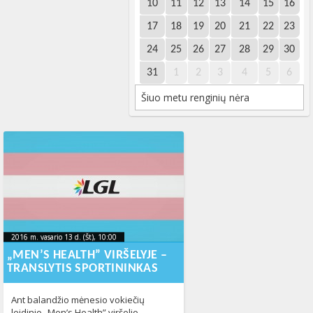
10
11
12
13
14
15
16
17
18
19
20
21
22
23
24
25
26
27
28
29
30
31
1
2
3
4
5
6
Šiuo metu renginių nėra
2016 m. vasario 13 d. (Št), 10:00
2023-10-
2016 m. vasario 13 d. (Št), 10:00
2023-10-17T22:23:40+00:00
17T22:23:40+00:00
„MEN’S HEALTH” VIRŠELYJE –
TRANSLYTIS SPORTININKAS
Ant balandžio mėnesio vokiečių
leidinio „Men’s Health” viršelio