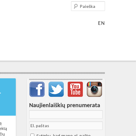
Paieška
EN
Svarbių įrašų meniu
13-03-
T22:25:17+00:00
.
Naujienlaiškių prenumerata
ą
ektą
čių
Sutinku, kad mano el. pašto