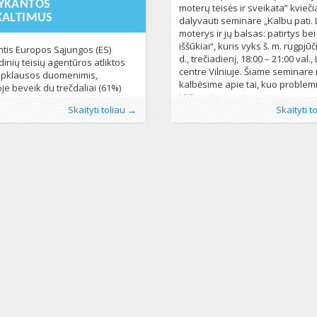
YKANTOS
moterų teisės ir sveikata” kvieči
KALTIMUS
dalyvauti seminare „Kalbu pati. 
moterys ir jų balsas: patirtys bei
iššūkiai“, kuris vyks š. m. rugpjūč
tis Europos Sąjungos (ES)
d., trečiadienį, 18:00 – 21:00 val.
dinių teisių agentūros atliktos
centre Vilniuje. Šiame seminare
apklausos duomenimis,
kalbėsime apie tai, kuo problem
oje beveik du trečdaliai (61%)
LBT moterų matomumas
smenų teigia patiriantys
o
os:
okymai
:
Aliona
LGL
,
,
Lietuvoje
, LGL
neapykantos kalba
,
Naujienos
,
325
Publikavo
Kategorijos:
Žymos:
diskusija
:
Tomas Vytautas
LGL
152
,
Ingrida Stankevičiū
Raskevič
Skaityti toliau →
Skaityti t
minaciją ar priekabiavimą dėl
tos nusikaltimas
,
seminaras
514
Lina Žigelytė
,
moterys
,
renginys
,
eksualinės orientacijos ar
seminaras
764
s tapatybės. Tyrimo duomenimis,
žiausia diskriminaciją jaučiančių
smenų dalis tarp visų ES šalių
ant Kroatiją). Remiantis tos
 apklausos rezultatais, tik kas
as nukentėjęs nuo