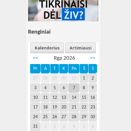
Renginiai
Kalendorius
Artimiausi
<<
Rgp 2026
>>
Pr
A
T
K
Pn
Š
S
27
28
29
30
31
1
2
3
4
5
6
7
8
9
10
11
12
13
14
15
16
17
18
19
20
21
22
23
24
25
26
27
28
29
30
31
1
2
3
4
5
6