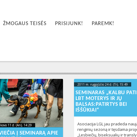
ŽMOGAUS TEISĖS
PRISIJUNK!
PAREMK!
2011 m. rugpjūčio 24 d. (Tr), 15:49
20
04
SEMINARAS „KALBU PATI
LBT MOTERYS IR JŲ
BALSAS:PATIRTYS BEI
IŠŠŪKIAI“
Asociacija LGL jau pradeda nauj
kovo 11 d. (An), 14:29
2023-10-
kovo 11 d. (An), 14:29
renginių sezoną ir tęsdama proj
-10T14:02:10+00:00
10T14:02:10+00:00
VIEČIA Į SEMINARĄ APIE
„Lesbiečių, biseksualių ir transly