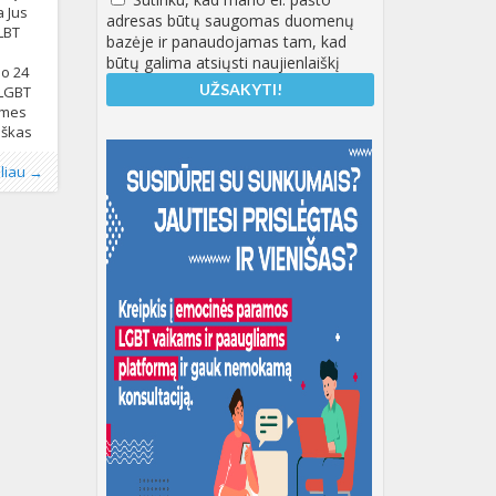
a Jus
adresas būtų saugomas duomenų
LBT
bazėje ir panaudojamas tam, kad
būtų galima atsiųsti naujienlaiškį
io 24
, LGBT
 mes
iškas
tė
ius
,
, LGL
LBT
,
oliau →