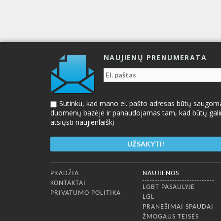
NAUJIENŲ PRENUMERATA
Sutinku, kad mano el. pašto adresas būtų saugom
duomenų bazėje ir panaudojamas tam, kad būtų gal
atsiųsti naujienlaiškį
Apatinis meniu
PRADŽIA
NAUJIENOS
KONTAKTAI
LGBT PASAULYJE
PRIVATUMO POLITIKA
LGL
PRANEŠIMAI SPAUDAI
ŽMOGAUS TEISĖS