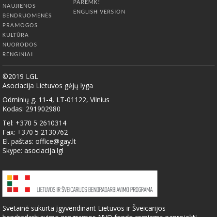
PAREMK!
NAUJIENOS
ENGLISH VERSION
BENDRUOMENĖS
PRAMOGOS
KULTŪRA
NUORODOS
RENGINIAI
©2019 LGL
Asociacija Lietuvos gėjų lyga
Odminių g. 11-4, LT-01122, Vilnius
Kodas: 291902980
Tel: +370 5 2610314
Fax: +370 5 2130762
El. paštas:
office@gay.lt
Skype: asociacija.lgl
Svetainė sukurta įgyvendinant Lietuvos ir Šveicarijos