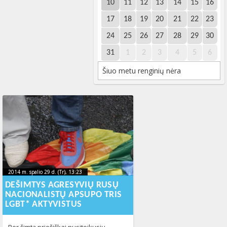
10
11
12
13
14
15
16
17
18
19
20
21
22
23
24
25
26
27
28
29
30
31
1
2
3
4
5
6
Šiuo metu renginių nėra
2014 m. spalio 29 d. (Tr), 13:23
2014-10-
2014 m. spalio 29 d. (Tr), 13:23
2014-10-29T13:23:53+00:00
29T13:23:53+00:00
DEŠIMTYS AGRESYVIŲ RUSŲ
NACIONALISTŲ APSUPO TRIS
LGBT* AKTYVISTUS