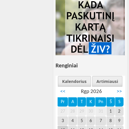
Renginiai
Kalendorius
Artimiausi
<<
Rgp 2026
>>
Pr
A
T
K
Pn
Š
S
27
28
29
30
31
1
2
3
4
5
6
7
8
9