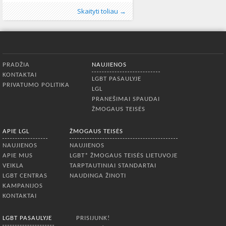
LGBT asmenų teigia patiriantys
Publikavo
Kategorijos:
Žymos:
Mokymai
:
Aliona
LGL
,
,
Lietuvoje
, LGL
neapykantos kalba
,
Naujienos
,
325
Skaityti toliau →
diskriminaciją ar priekabiavimą dėl
neapykantos nusikaltimas
,
seminaras
514
savo seksualinės orientacijos ar
lytinės tapatybės. Tyrimo duomenimis,
tai didžiausia diskriminaciją jaučiančių
LGBT asmenų dalis tarp visų ES šalių
Apatinis meniu
(įskaitant Kroatiją). Remiantis tos
PRADŽIA
NAUJIENOS
pačios apklausos rezultatais, tik kas
KONTAKTAI
dešimtas nukentėjęs nuo
LGBT PASAULYJE
PRIVATUMO POLITIKA
LGL
PRANEŠIMAI SPAUDAI
ŽMOGAUS TEISĖS
APIE LGL
ŽMOGAUS TEISĖS
NAUJIENOS
NAUJIENOS
APIE MUS
LGBT* ŽMOGAUS TEISĖS LIETUVOJE
VEIKLA
TARPTAUTINIAI STANDARTAI
LGBT CENTRAS
NAUDINGA ŽINOTI
KAMPANIJOS
KONTAKTAI
LGBT PASAULYJE
PRISIJUNK!