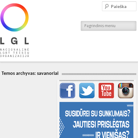
LGL
Paieška
Nacionalinė LGBT teisių organizacija
Pagrindinis meniu
Temos archyvas:
savanoriai
Svarbių įrašų meniu