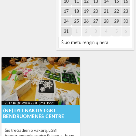
10
11
12
13
14
15
16
17
18
19
20
21
22
23
24
25
26
27
28
29
30
31
1
2
3
4
5
6
Šiuo metu renginių nėra
2017 m. gruodžio 22 d. (Pn), 15:23
2017-12-
2017 m. gruodžio 22 d. (Pn), 15:23
2017-12-22T15:24:49+00:00
22T15:24:49+00:00
(NE)TYLI NAKTIS LGBT
BENDRUOMENĖS CENTRE
Šio trečiadienio vakarą, LGBT
bendruomenės centre Pylimo g., buvo