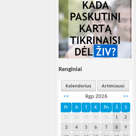
Renginiai
Kalendorius
Artimiausi
<<
Rgp 2026
>>
Pr
A
T
K
Pn
Š
S
27
28
29
30
31
1
2
3
4
5
6
7
8
9