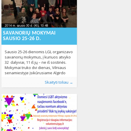
savaitgalio
2014 m. sausio 30 d. (Kt), 10:48
2014-01-
2014 m. sausio 30 d. (Kt), 10:48
2014-01-30T11:02:43+00:00
30T11:02:43+00:00
SAVANORIŲ MOKYMAI
SAUSIO 25-26 D.
Sausio 25-26 dienomis LGL organizavo
savanorių mokymus, į kuriuos atvyko
32 dalyviai, 11 iš jų – ne iš sostinės.
Mokymai truko dvi dienas, Vilniaus
senamiestyje įsikūrusiame Algirdo
viešbutyje.
Publikavo
Kategorijos:
Žymos:
aktyvistai
:
Aliona
Fotogalerija
,
, LGL
Įgalinimas
,
LGL
,
LGBT
246
,
Mokymai
,
Skaityti toliau →
paskaita
,
renginys
,
savanoriai
717