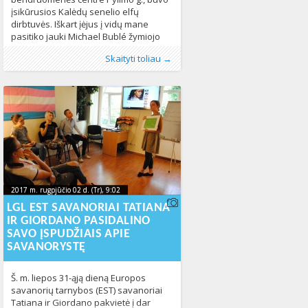
įsikūrusios Kalėdų senelio elfų
dirbtuvės. Iškart įėjus į vidų mane
pasitiko jauki Michael Bublé žymiojo
Kalėdinio albumo muzika ir sausainių
Publikavo
Kategorijos:
Žymos:
dirbtuvės
:
LGL
Fotogalerija
, LGL
,
Kalėdos
,
LGL
,
LBGT*
,
Naujienos
320
Skaityti toliau →
kvapas, o aplink stalą sėdėjo daug
bendruomenė
,
LGBT* bendruomenės
linksmai nusiteikusių žmonių, kurie
renginiai
,
savanoriai
629
uoliai darbavosi, kurdami įvairiausias
Kalėdines dekoracijas. Su puodeliu
karštos arbatos, nieko nelaukusi ir aš
kibau į
2017 m. rugpjūčio 02 d. (Tr), 9:02
2017-08-
2017 m. rugpjūčio 02 d. (Tr), 9:02
2017-08-02T09:02:14+00:00
02T09:02:14+00:00
LGL EST SAVANORIAI TATIANA
IR GIORDANO PASIDALINO
SAVO ĮSPUDŽIAIS APIE
SAVANORYSTĘ
Š. m. liepos 31-ąją dieną Europos
savanorių tarnybos (EST) savanoriai
Tatiana ir Giordano pakvietė į dar