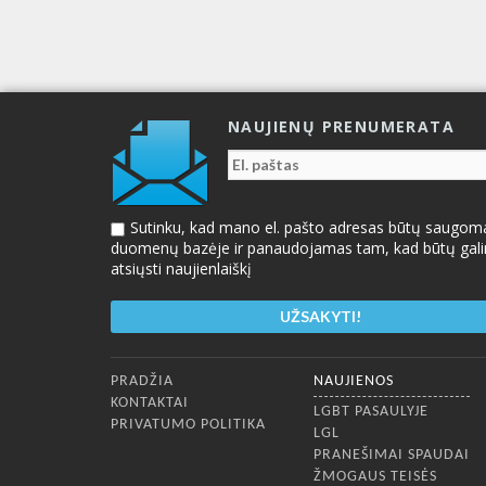
NAUJIENŲ PRENUMERATA
Sutinku, kad mano el. pašto adresas būtų saugom
duomenų bazėje ir panaudojamas tam, kad būtų gal
atsiųsti naujienlaiškį
Apatinis meniu
PRADŽIA
NAUJIENOS
KONTAKTAI
LGBT PASAULYJE
PRIVATUMO POLITIKA
LGL
PRANEŠIMAI SPAUDAI
ŽMOGAUS TEISĖS