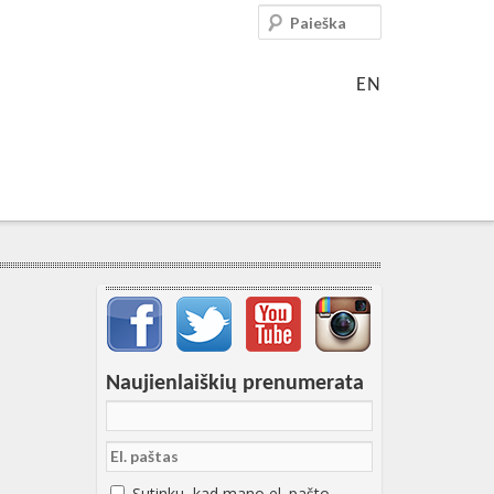
Paieška
EN
Svarbių įrašų meniu
Naujienlaiškių prenumerata
Sutinku, kad mano el. pašto