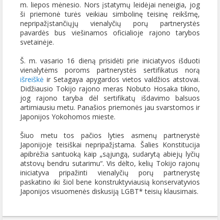
m. liepos mėnesio. Nors įstatymų leidėjai neneigia, jog
ši priemonė turės veikiau simbolinę teisinę reikšmę,
nepripažįstančiųjų vienalyčių porų partnerystės
pavardės bus viešinamos oficialioje rajono tarybos
svetainėje.
Š. m. vasario 16 dieną prisidėti prie iniciatyvos išduoti
vienalytėms poroms partnerystės sertifikatus norą
išreiškė
ir Setagaya apygardos vietos valdžios atstovai.
Didžiausio Tokijo rajono meras Nobuto Hosaka tikino,
jog rajono taryba dėl sertifikatų išdavimo balsuos
artimiausiu metu. Panašios priemonės jau svarstomos ir
Japonijos Yokohomos mieste.
Šiuo metu tos pačios lyties asmenų partnerystė
Japonijoje teisiškai nepripažįstama. Šalies Konstitucija
apibrėžia santuoką kaip „sąjungą, sudarytą abiejų lyčių
atstovų bendru sutarimu“. Vis dėlto, kelių Tokijo rajonų
iniciatyva pripažinti vienalyčių porų partnerystę
paskatino iki šiol bene konstruktyviausią konservatyvios
Japonijos visuomenės diskusiją LGBT* teisių klausimais.