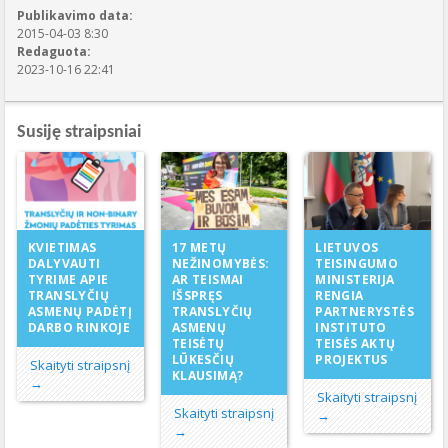
Publikavimo data:
2015-04-03 8:30
Redaguota:
2023-10-16 22:41
Susiję straipsniai
17 METŲ
KVIETIMAS
LIETUVOS
NEŽINOMYBĖS:
DALYVAUTI
TEISINGUMO
AR TEISMAI
TYRIME APIE
MINISTERIJA
IŠSPRĘS
TRANSLYČIŲ
RENGIA
TRANSLYČIŲ
ASMENŲ PADĖTĮ
PARTNERYSTĖS
ASMENŲ
DARBO RINKOJE
INSTITUTO
TEISĖTŲ
TEISĖS AKTŲ
LŪKESČIŲ
PROJEKTUS
Skaityti straipsnį
KLAUSIMĄ?
→
Skaityti straipsnį
Skaityti straipsnį
→
→