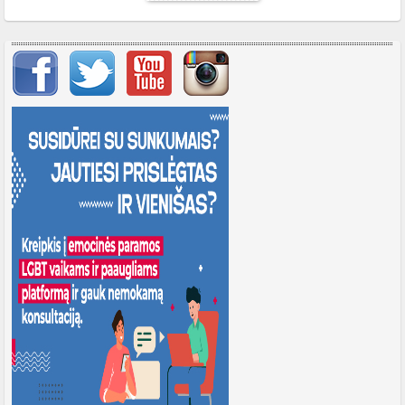
Svarbių įrašų meniu