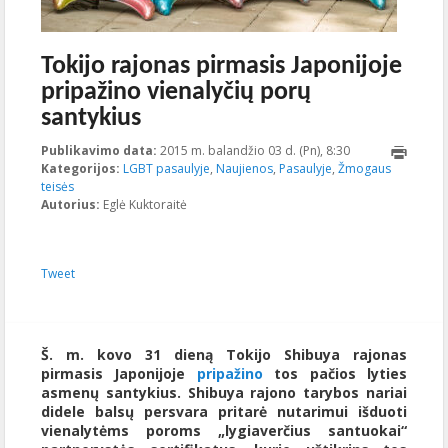
Tokijo rajonas pirmasis Japonijoje
pripažino vienalyčių porų
santykius
Publikavimo data:
2015 m. balandžio 03 d. (Pn), 8:30
2023-10-
Kategorijos:
LGBT pasaulyje
,
Naujienos
,
Pasaulyje
,
Žmogaus
16T22:41:38+00:
teisės
Autorius:
Eglė Kuktoraitė
Tweet
Š. m. kovo 31 dieną Tokijo Shibuya rajonas
pirmasis Japonijoje
pripažino
tos pačios lyties
asmenų santykius. Shibuya rajono tarybos nariai
didele balsų persvara pritarė nutarimui išduoti
vienalytėms poroms „lygiaverčius santuokai“