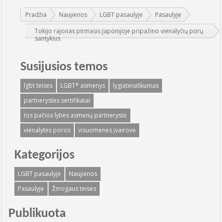
Jūs esate čia:
Pradžia
Naujienos
LGBT pasaulyje
Pasaulyje
Tokijo rajonas pirmasis Japonijoje pripažino vienalyčių porų
santykius
Susijusios temos
lgbt teises
LGBT* asmenys
lygiateisiškumas
partnerystės sertifikatai
tos pačios lyties asmenų partnerystė
vienalytės poros
visuomenės įvairovė
Kategorijos
LGBT pasaulyje
Naujienos
Pasaulyje
Žmogaus teisės
Publikuota