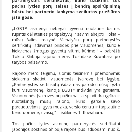
partnerystės sertifikatus, kurie užtikrins tos
pačios lyties porų teises į bendrą apsirūpinimą
būstu bei partnerio lankymą sveikatos priežiūros
įstaigose.
„LGBT* asmenys nebegali gyventi nuolatine baime,
rūpintis dėl ateities perspektyvų ir savimi abejoti. Tokia –
mūsų šalies realybė. Vienalyčių porų partnerystės
sertifikatų išdavimas prisidės prie visuomenės, kurioje
kiekvienas žmogus gyventų viltimi, kūrimo,“ – pabrėžė
Tokijo Shibuja rajono meras Toshitake Kuwahara po
tarybos balsavimo.
Rajono mero teigimu, šiomis teisinėmis priemonėmis
siekiama skatinti visuomenės įvairovę bei lygybę.
„Partnerystės sertifikatų išdavimas parodo mūsų ryžtą
kurti visuomenę, kurioje LGBT* individai yra gerbiami.
Visuomenės įvairovės pripažinimas atspindi draugišką ir
nuotaikingą mūsų rajono, kuris garsėja savo
parduotuvėmis, gyva muzika, verslo centru ir tarptautine
bendruomene, dvasią,“ – įsitikinęs T. Kuwahara.
Tos pačios lyties asmenų partnerystės sertifikatai
Japonijos sostinės Shibuja rajone bus išduodami nuo š.