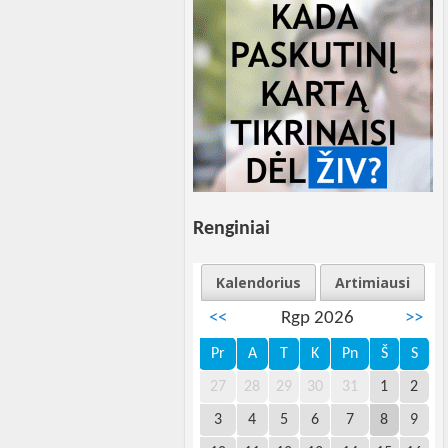
Renginiai
Kalendorius
Artimiausi
<<
Rgp 2026
>>
Pr
A
T
K
Pn
Š
S
27
28
29
30
31
1
2
3
4
5
6
7
8
9