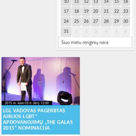
10
11
12
13
14
15
16
17
18
19
20
21
22
23
24
25
26
27
28
29
30
31
1
2
3
4
5
6
Šiuo metu renginių nėra
2015 m. kovo 03 d. (An), 12:00
2023-10-
2015 m. kovo 03 d. (An), 12:00
2023-10-16T21:22:44+00:00
16T21:22:44+00:00
LGL VADOVAS PAGERBTAS
AIRIJOS LGBT*
APDOVANOJIMŲ „THE GALAS
2015“ NOMINACIJA