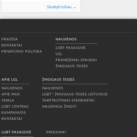
Azerbaidžano LGBT* aljansas „Nefes“
Publikavo
Kategorijos:
Žymos:
Europos Parlamentas
:
Aliona
LGBT pasaulyje
, LGL
,
Naujienos
,
Europos
248
Skaityti toliau →
ir organizacija „Free LGBT“ vykdys
Taryba
,
Europos žaidynės
,
homofobijos
socialinę kampaniją „Konkuruoti už
institucionalizacija
,
lygybė
,
Neapykantos
lygybę“ (angl. „Compete for Equality“).
nusikaltimai
,
nediskriminavimas
,
socialinė
Akcijos iniciatorių „Nefes“ pranešime
kampanija
,
TOK
,
žodžio ir išraiškos
teigiama, kad kampanija nukreipta į
laisvė
1291
Apatinis meniu
Europos Parlamentą, Tarptautinį
PRADŽIA
NAUJIENOS
olimpinį komitetą, LGBTI organizacijas
KONTAKTAI
ILGA–World ir ILGA–Europe, Europos
LGBT PASAULYJE
PRIVATUMO POLITIKA
Tarybos
LGL
PRANEŠIMAI SPAUDAI
ŽMOGAUS TEISĖS
APIE LGL
ŽMOGAUS TEISĖS
NAUJIENOS
NAUJIENOS
APIE MUS
LGBT* ŽMOGAUS TEISĖS LIETUVOJE
VEIKLA
TARPTAUTINIAI STANDARTAI
LGBT CENTRAS
NAUDINGA ŽINOTI
KAMPANIJOS
KONTAKTAI
LGBT PASAULYJE
PRISIJUNK!