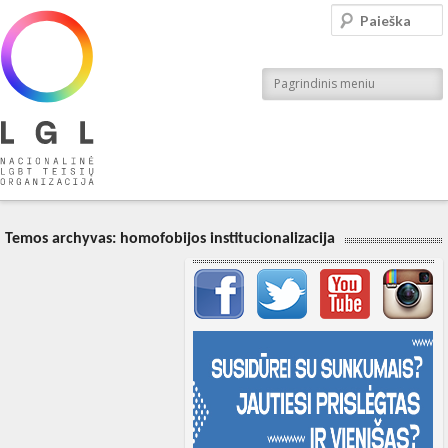
LGL
Paieška
Nacionalinė LGBT teisių organizacija
Pagrindinis meniu
Temos archyvas:
homofobijos institucionalizacija
Svarbių įrašų meniu