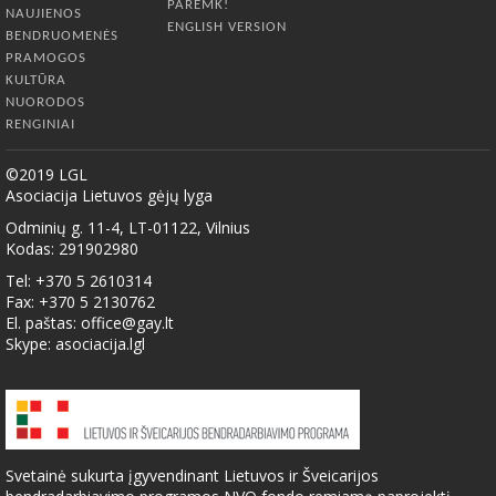
PAREMK!
NAUJIENOS
ENGLISH VERSION
BENDRUOMENĖS
PRAMOGOS
KULTŪRA
NUORODOS
RENGINIAI
©2019 LGL
Asociacija Lietuvos gėjų lyga
Odminių g. 11-4, LT-01122, Vilnius
Kodas: 291902980
Tel: +370 5 2610314
Fax: +370 5 2130762
El. paštas:
office@gay.lt
Skype: asociacija.lgl
Svetainė sukurta įgyvendinant Lietuvos ir Šveicarijos